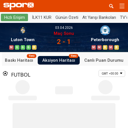
İLK11 KUR
Günün Özeti
At Yarışı Bankoları
TV'
Hızlı Erişim
03.04.2026
Maç Sonu
Luton Town
Peterborough
2 - 1
M
G
G
G
B
M
M
B
M
B
Yeni
Yeni
Baskı Haritası
Aksiyon Haritası
Canlı Puan Durumu
FUTBOL
GMT +00:00