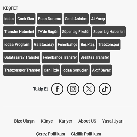
KEŞFET
iddaa
Canlı Skor
Puan Durumu
Canlı Anlatım
At Yarışı
Transfer Haberleri
TV'de Bugün
Süper Lig Fikstür
Süper Lig Haberleri
iddaa Programı
Galatasaray
Fenerbahçe
Beşiktaş
Trabzonspor
Galatasaray Transfer
Fenerbahçe Transfer
Beşiktaş Transfer
Trabzonspor Transfer
Canlı İzle
iddaa Sonuçları
Aktif Sayaç
Takip Et
Bize Ulaşın
Künye
Kariyer
About US
Yasal Uyarı
Çerez Politikası
Gizlilik Politikası