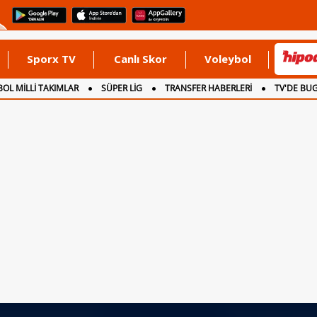
Sporx TV
Canlı Skor
Voleybol
OL MİLLİ TAKIMLAR
SÜPER LİG
TRANSFER HABERLERİ
TV'DE BU