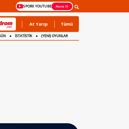
SPORX YOUTUBE
Abone Ol
At Yarışı
Tümü
GÜN
İSTATİSTİK
(YENİ) OYUNLAR