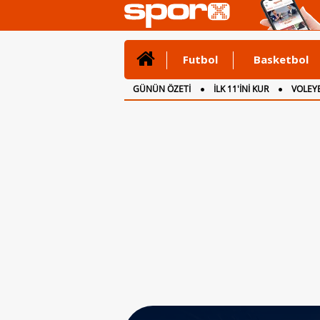
Futbol
Basketbol
GÜNÜN ÖZETİ
İLK 11'İNİ KUR
VOLEYB
CANLI ANLATIM
İNGİLTERE