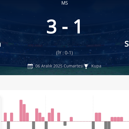
MS
3 - 1
m
S
(İY : 0-1)
06 Aralık 2025 Cumartesi
Kupa