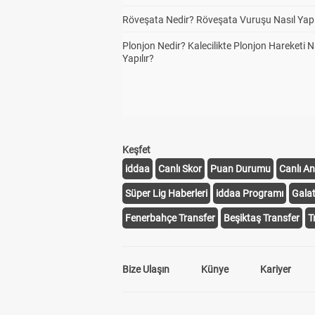
Röveşata Nedir? Röveşata Vuruşu Nasıl Yapı
Plonjon Nedir? Kalecilikte Plonjon Hareketi N
Yapılır?
Keşfet
iddaa
Canlı Skor
Puan Durumu
Canlı An
Süper Lig Haberleri
iddaa Programı
Gala
Fenerbahçe Transfer
Beşiktaş Transfer
T
Bize Ulaşın
Künye
Kariyer