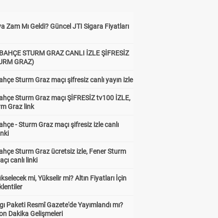
a Zam Mı Geldi? Güncel JTI Sigara Fiyatları
BAHÇE STURM GRAZ CANLI İZLE ŞİFRESİZ
TURM GRAZ)
hçe Sturm Graz maçı şifresiz canlı yayın izle
ahçe Sturm Graz maçı ŞİFRESİZ tv100 İZLE,
rm Graz link
hçe - Sturm Graz maçı şifresiz izle canlı
inki
hçe Sturm Graz ücretsiz izle, Fener Sturm
çı canlı linki
ükselecek mi, Yükselir mi? Altın Fiyatları İçin
lentiler
gı Paketi Resmî Gazete'de Yayımlandı mı?
on Dakika Gelişmeleri