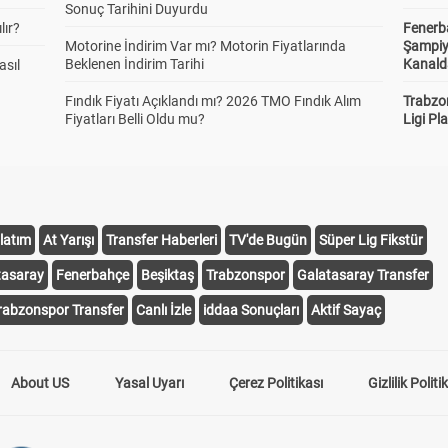
Sonuç Tarihini Duyurdu
lır?
Fenerb
Motorine İndirim Var mı? Motorin Fiyatlarında
Şampiy
Beklenen İndirim Tarihi
Kanald
asıl
Fındık Fiyatı Açıklandı mı? 2026 TMO Fındık Alım
Trabzo
Fiyatları Belli Oldu mu?
Ligi Pla
latım
At Yarışı
Transfer Haberleri
TV'de Bugün
Süper Lig Fikstür
tasaray
Fenerbahçe
Beşiktaş
Trabzonspor
Galatasaray Transfer
rabzonspor Transfer
Canlı İzle
iddaa Sonuçları
Aktif Sayaç
About US
Yasal Uyarı
Çerez Politikası
Gizlilik Politi