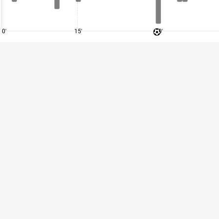
0'
15'
30'