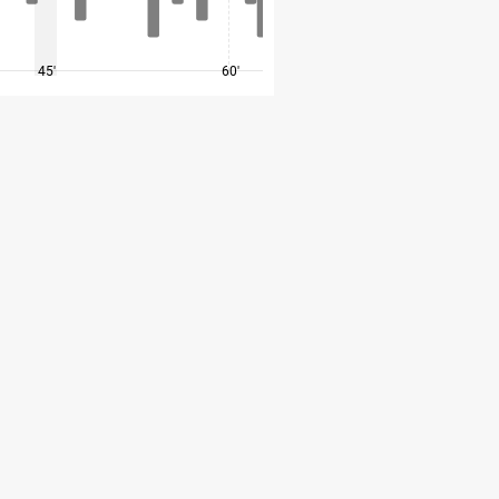
45'
60'
75'