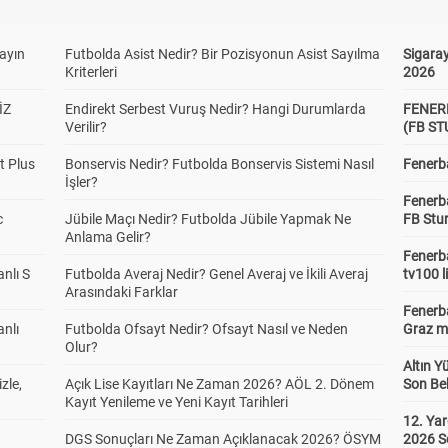
yayın
Futbolda Asist Nedir? Bir Pozisyonun Asist Sayılma
Sigaray
Kriterleri
2026
İZ
Endirekt Serbest Vuruş Nedir? Hangi Durumlarda
FENER
Verilir?
(FB S
t Plus
Bonservis Nedir? Futbolda Bonservis Sistemi Nasıl
Fenerba
İşler?
Fenerb
c
Jübile Maçı Nedir? Futbolda Jübile Yapmak Ne
FB Stu
Anlama Gelir?
Fenerba
anlı S
Futbolda Averaj Nedir? Genel Averaj ve İkili Averaj
tv100 l
Arasındaki Farklar
Fenerba
anlı
Futbolda Ofsayt Nedir? Ofsayt Nasıl ve Neden
Graz ma
Olur?
Altın Y
zle,
Açık Lise Kayıtları Ne Zaman 2026? AÖL 2. Dönem
Son Bek
Kayıt Yenileme ve Yeni Kayıt Tarihleri
12. Yar
DGS Sonuçları Ne Zaman Açıklanacak 2026? ÖSYM
2026 S