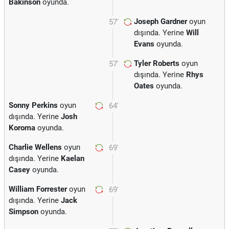
Bakinson
oyunda.
Joseph Gardner
oyun
57'
dışında. Yerine
Will
Evans
oyunda.
Tyler Roberts
oyun
57'
dışında. Yerine
Rhys
Oates
oyunda.
Sonny Perkins
oyun
64'
dışında. Yerine
Josh
Koroma
oyunda.
Charlie Wellens
oyun
69'
dışında. Yerine
Kaelan
Casey
oyunda.
William Forrester
oyun
69'
dışında. Yerine
Jack
Simpson
oyunda.