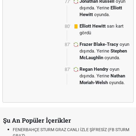
Jonathan Russell
oyun
77'
dışında. Yerine
Elliott
Hewitt
oyunda.
Elliott Hewitt
sarı kart
80'
gördü
Frazer Blake-Tracy
oyun
87'
dışında. Yerine
Stephen
McLaughlin
oyunda.
Regan Hendry
oyun
87'
dışında. Yerine
Nathan
Moriah-Welsh
oyunda.
Şu An Popüler İçerikler
FENERBAHÇE STURM GRAZ CANLI İZLE ŞİFRESİZ (FB STURM
GRAZ)