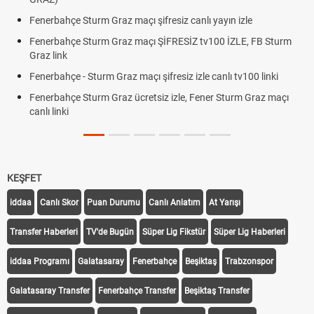
Fenerbahçe Sturm Graz maçı şifresiz canlı yayın izle
Fenerbahçe Sturm Graz maçı ŞİFRESİZ tv100 İZLE, FB Sturm
Graz link
Fenerbahçe - Sturm Graz maçı şifresiz izle canlı tv100 linki
Fenerbahçe Sturm Graz ücretsiz izle, Fener Sturm Graz maçı
canlı linki
KEŞFET
iddaa
Canlı Skor
Puan Durumu
Canlı Anlatım
At Yarışı
Transfer Haberleri
TV'de Bugün
Süper Lig Fikstür
Süper Lig Haberleri
iddaa Programı
Galatasaray
Fenerbahçe
Beşiktaş
Trabzonspor
Galatasaray Transfer
Fenerbahçe Transfer
Beşiktaş Transfer