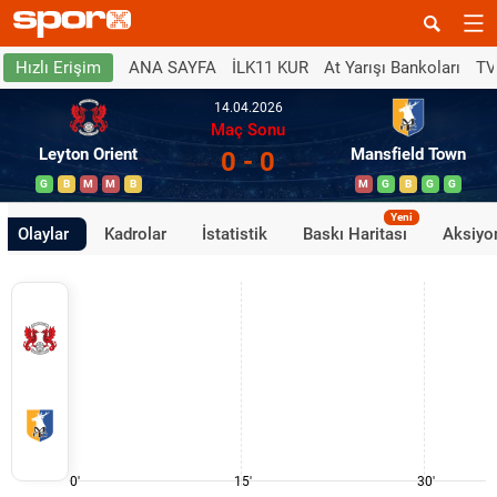
ANA SAYFA
İLK11 KUR
At Yarışı Bankoları
TV
Hızlı Erişim
14.04.2026
Maç Sonu
Leyton Orient
Mansfield Town
0 - 0
G
B
M
M
B
M
G
B
G
G
Yeni
Olaylar
Kadrolar
İstatistik
Baskı Haritası
Aksiyon
0'
15'
30'