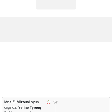
Idris El Mizouni
oyun
34'
dışında. Yerine
Tyreeq