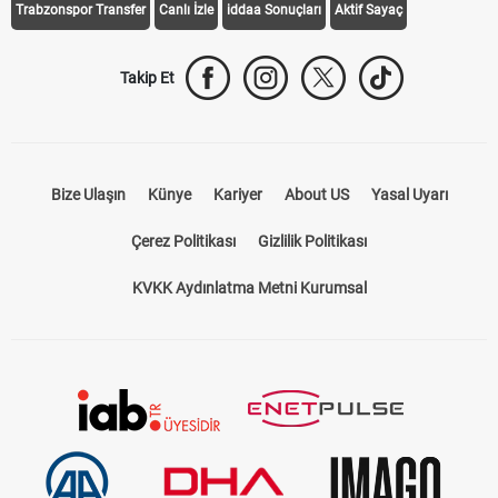
Trabzonspor Transfer
Canlı İzle
iddaa Sonuçları
Aktif Sayaç
Takip Et
Bize Ulaşın
Künye
Kariyer
About US
Yasal Uyarı
Çerez Politikası
Gizlilik Politikası
KVKK Aydınlatma Metni Kurumsal