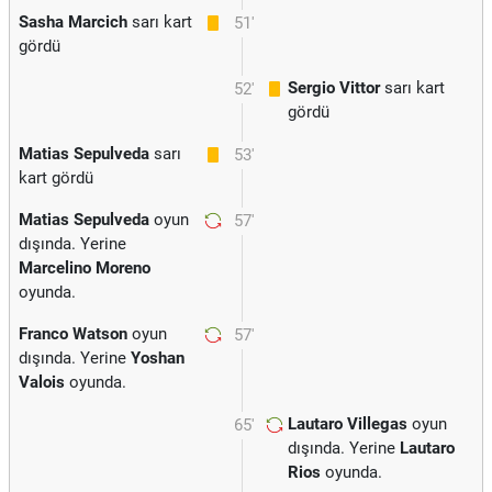
Sasha Marcich
sarı kart
51'
gördü
Sergio Vittor
sarı kart
52'
gördü
Matias Sepulveda
sarı
53'
kart gördü
Matias Sepulveda
oyun
57'
dışında. Yerine
Marcelino Moreno
oyunda.
Franco Watson
oyun
57'
dışında. Yerine
Yoshan
Valois
oyunda.
Lautaro Villegas
oyun
65'
dışında. Yerine
Lautaro
Rios
oyunda.