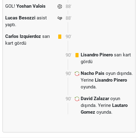
GOL!
Yoshan Valois
88'
Lucas Besozzi
asist
88'
yaptı.
Carlos Izquierdoz
sarı
90'
kart gördü
Lisandro Pinero
sarı kart
90'
gördü
Nacho Pais
oyun dışında.
90'
Yerine
Lisandro Pinero
oyunda.
David Zalazar
oyun
90'
dışında. Yerine
Lautaro
Gomez
oyunda.