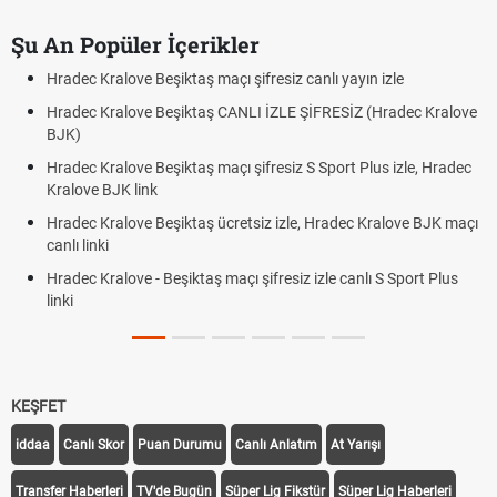
Şu An Popüler İçerikler
Hradec Kralove Beşiktaş maçı şifresiz canlı yayın izle
Hradec Kralove Beşiktaş CANLI İZLE ŞİFRESİZ (Hradec Kralove
BJK)
Hradec Kralove Beşiktaş maçı şifresiz S Sport Plus izle, Hradec
Kralove BJK link
Hradec Kralove Beşiktaş ücretsiz izle, Hradec Kralove BJK maçı
canlı linki
Hradec Kralove - Beşiktaş maçı şifresiz izle canlı S Sport Plus
linki
KEŞFET
iddaa
Canlı Skor
Puan Durumu
Canlı Anlatım
At Yarışı
Transfer Haberleri
TV'de Bugün
Süper Lig Fikstür
Süper Lig Haberleri