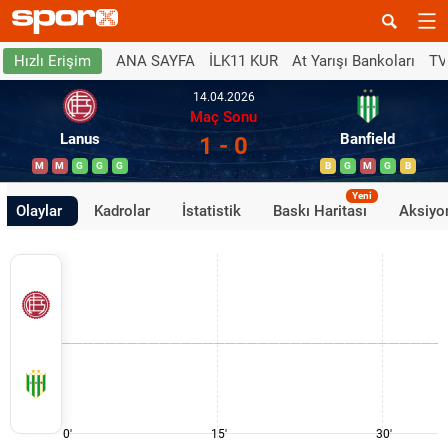
ANA SAYFA
İLK11 KUR
At Yarışı Bankoları
TV
Hızlı Erişim
14.04.2026
Maç Sonu
Lanus
Banfield
1 - 0
M
M
G
G
G
B
G
M
G
B
Yeni
Olaylar
Kadrolar
İstatistik
Baskı Haritası
Aksiyon
0'
15'
30'