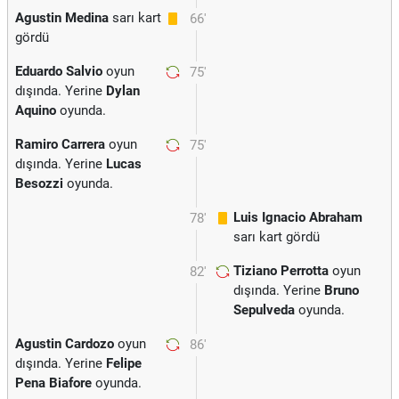
Agustin Medina
sarı kart
66'
gördü
Eduardo Salvio
oyun
75'
dışında. Yerine
Dylan
Aquino
oyunda.
Ramiro Carrera
oyun
75'
dışında. Yerine
Lucas
Besozzi
oyunda.
Luis Ignacio Abraham
78'
sarı kart gördü
Tiziano Perrotta
oyun
82'
dışında. Yerine
Bruno
Sepulveda
oyunda.
Agustin Cardozo
oyun
86'
dışında. Yerine
Felipe
Pena Biafore
oyunda.