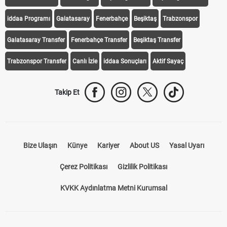
iddaa Programı
Galatasaray
Fenerbahçe
Beşiktaş
Trabzonspor
Galatasaray Transfer
Fenerbahçe Transfer
Beşiktaş Transfer
Trabzonspor Transfer
Canlı İzle
iddaa Sonuçları
Aktif Sayaç
Takip Et
Bize Ulaşın
Künye
Kariyer
About US
Yasal Uyarı
Çerez Politikası
Gizlilik Politikası
KVKK Aydınlatma Metni Kurumsal