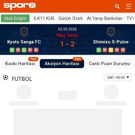
İLK11 KUR
Günün Özeti
At Yarışı Bankoları
TV'
Hızlı Erişim
02.05.2026
Maç Sonu
Kyoto Sanga FC
Shimizu S-Pulse
1 - 2
G
M
G
M
M
G
M
B
M
M
Yeni
Yeni
Baskı Haritası
Aksiyon Haritası
Canlı Puan Durumu
FUTBOL
GMT +00:00