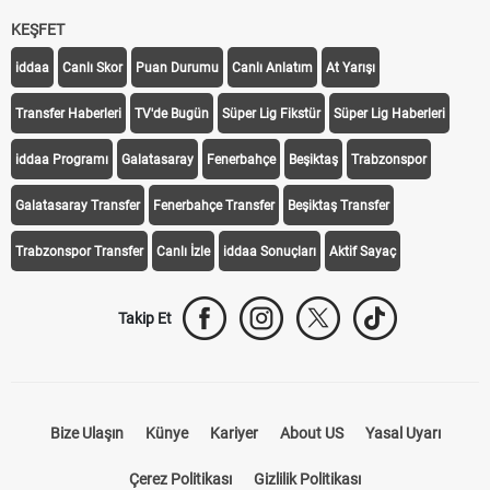
KEŞFET
iddaa
Canlı Skor
Puan Durumu
Canlı Anlatım
At Yarışı
Transfer Haberleri
TV'de Bugün
Süper Lig Fikstür
Süper Lig Haberleri
iddaa Programı
Galatasaray
Fenerbahçe
Beşiktaş
Trabzonspor
Galatasaray Transfer
Fenerbahçe Transfer
Beşiktaş Transfer
Trabzonspor Transfer
Canlı İzle
iddaa Sonuçları
Aktif Sayaç
Takip Et
Bize Ulaşın
Künye
Kariyer
About US
Yasal Uyarı
Çerez Politikası
Gizlilik Politikası