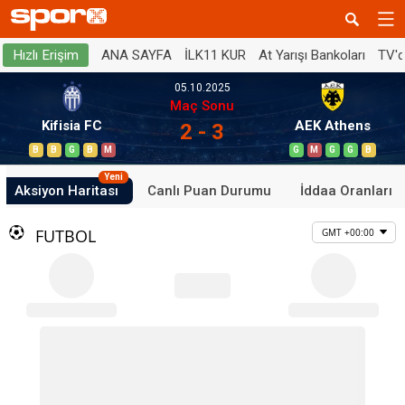
ANA SAYFA
İLK11 KUR
At Yarışı Bankoları
TV'
Hızlı Erişim
05.10.2025
Maç Sonu
Kifisia FC
AEK Athens
2 - 3
B
B
G
B
M
G
M
G
G
B
Yeni
Aksiyon Haritası
Canlı Puan Durumu
İddaa Oranları
FUTBOL
GMT +00:00