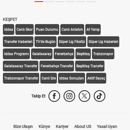
KEŞFET
iddaa
Canlı Skor
Puan Durumu
Canlı Anlatım
At Yarışı
Transfer Haberleri
TV'de Bugün
Süper Lig Fikstür
Süper Lig Haberleri
iddaa Programı
Galatasaray
Fenerbahçe
Beşiktaş
Trabzonspor
Galatasaray Transfer
Fenerbahçe Transfer
Beşiktaş Transfer
Trabzonspor Transfer
Canlı İzle
iddaa Sonuçları
Aktif Sayaç
Takip Et
Bize Ulaşın
Künye
Kariyer
About US
Yasal Uyarı