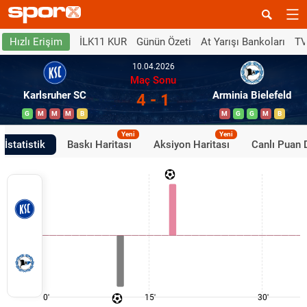
İLK11 KUR
Günün Özeti
At Yarışı Bankoları
TV
Hızlı Erişim
10.04.2026
Maç Sonu
Karlsruher SC
Arminia Bielefeld
4 - 1
G
M
M
M
B
M
G
G
M
B
Yeni
Yeni
İstatistik
Baskı Haritası
Aksiyon Haritası
Canlı Puan
0'
15'
30'