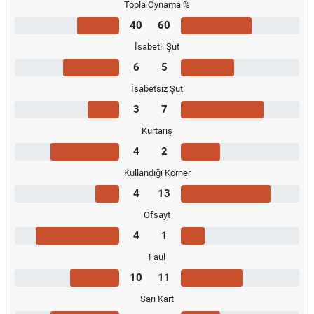
Topla Oynama %
40
60
İsabetli Şut
6
5
İsabetsiz Şut
3
7
Kurtarış
4
2
Kullandığı Korner
4
13
Ofsayt
4
1
Faul
10
11
Sarı Kart