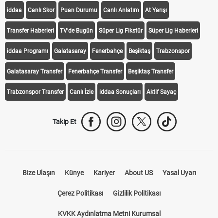
iddaa
Canlı Skor
Puan Durumu
Canlı Anlatım
At Yarışı
Transfer Haberleri
TV'de Bugün
Süper Lig Fikstür
Süper Lig Haberleri
iddaa Programı
Galatasaray
Fenerbahçe
Beşiktaş
Trabzonspor
Galatasaray Transfer
Fenerbahçe Transfer
Beşiktaş Transfer
Trabzonspor Transfer
Canlı İzle
iddaa Sonuçları
Aktif Sayaç
Takip Et
Bize Ulaşın
Künye
Kariyer
About US
Yasal Uyarı
Çerez Politikası
Gizlilik Politikası
KVKK Aydınlatma Metni Kurumsal