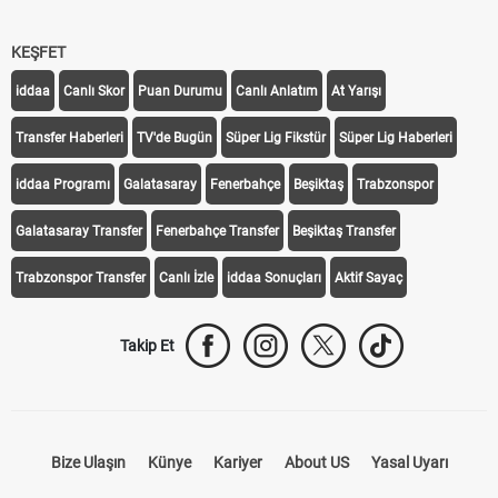
KEŞFET
iddaa
Canlı Skor
Puan Durumu
Canlı Anlatım
At Yarışı
Transfer Haberleri
TV'de Bugün
Süper Lig Fikstür
Süper Lig Haberleri
iddaa Programı
Galatasaray
Fenerbahçe
Beşiktaş
Trabzonspor
Galatasaray Transfer
Fenerbahçe Transfer
Beşiktaş Transfer
Trabzonspor Transfer
Canlı İzle
iddaa Sonuçları
Aktif Sayaç
Takip Et
Bize Ulaşın
Künye
Kariyer
About US
Yasal Uyarı