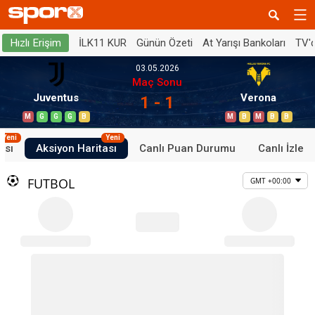
İLK11 KUR
Günün Özeti
At Yarışı Bankoları
TV'
Hızlı Erişim
03.05.2026
Maç Sonu
Juventus
Verona
1 - 1
M
G
G
G
B
M
B
M
B
B
Yeni
Yeni
ası
Aksiyon Haritası
Canlı Puan Durumu
Canlı İzle
FUTBOL
GMT +00:00