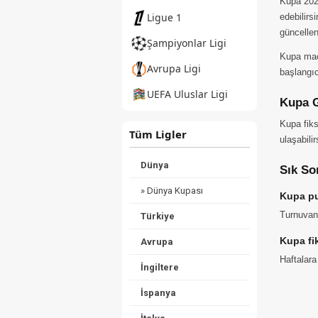
Kupa 2026
Ligue 1
edebilirs
güncellen
Şampiyonlar Ligi
Kupa maçl
Avrupa Ligi
başlangıc
UEFA Uluslar Ligi
Kupa G
Kupa fiks
Tüm Ligler
ulaşabilir
Dünya
Sık So
» Dünya Kupası
Kupa p
Turnuvan
Türkiye
Kupa fi
Avrupa
Haftalara
İngiltere
İspanya