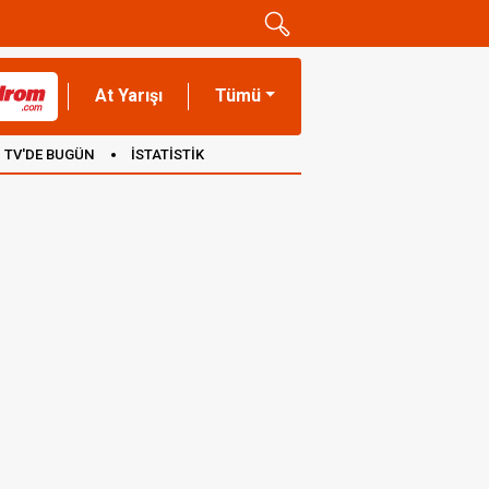
At Yarışı
Tümü
TV'DE BUGÜN
İSTATİSTİK