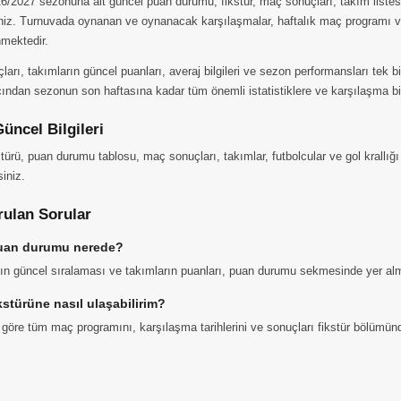
/2027 sezonuna ait güncel puan durumu, fikstür, maç sonuçları, takım listesi 
iniz. Turnuvada oynanan ve oynanacak karşılaşmalar, haftalık maç programı ve
mektedir.
arı, takımların güncel puanları, averaj bilgileri ve sezon performansları tek b
ından sezonun son haftasına kadar tüm önemli istatistiklere ve karşılaşma bilg
üncel Bilgileri
türü, puan durumu tablosu, maç sonuçları, takımlar, futbolcular ve gol krallığı g
siniz.
rulan Sorular
uan durumu nerede?
ın güncel sıralaması ve takımların puanları, puan durumu sekmesinde yer alm
kstürüne nasıl ulaşabilirim?
 göre tüm maç programını, karşılaşma tarihlerini ve sonuçları fikstür bölümünd