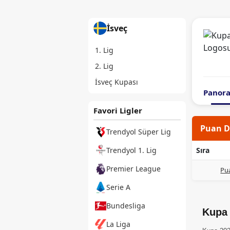
İsveç
1. Lig
2. Lig
İsveç Kupası
Panor
Favori Ligler
Puan 
Trendyol Süper Lig
Sıra
Trendyol 1. Lig
Premier League
Pua
Serie A
Bundesliga
Kupa
La Liga