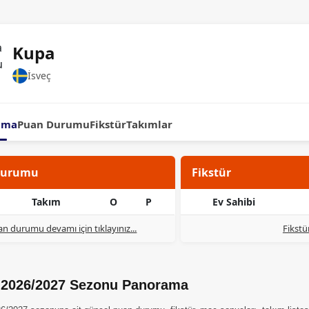
Kupa
İsveç
ama
Puan Durumu
Fikstür
Takımlar
Durumu
Fikstür
Takım
O
P
Ev Sahibi
n durumu devamı için tıklayınız...
Fikstü
 2026/2027 Sezonu Panorama