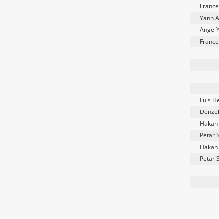
France
Yann A
Ange-
France
Luis H
Denzel
Hakan 
Petar 
Hakan 
Petar 