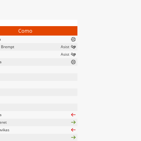
Como
a
r Brempt
a
a
eret
vikas