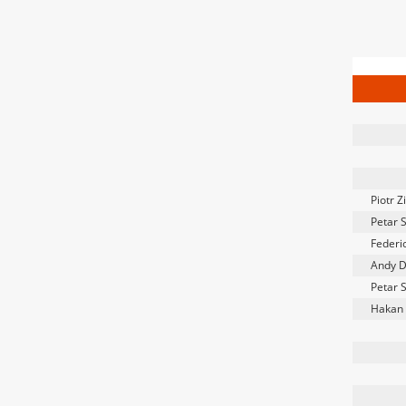
Piotr Z
Petar 
Federi
Andy D
Petar 
Hakan 