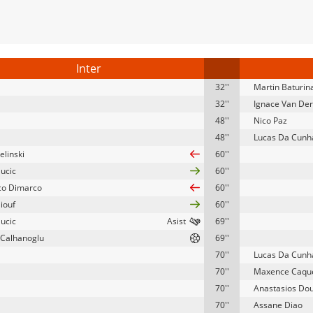
Inter
32''
Martin Baturin
32''
Ignace Van De
48''
Nico Paz
48''
Lucas Da Cunh
ielinski
60''
Sucic
60''
co Dimarco
60''
iouf
60''
Sucic
69''
Calhanoglu
69''
70''
Lucas Da Cunh
70''
Maxence Caqu
70''
Anastasios Dou
70''
Assane Diao