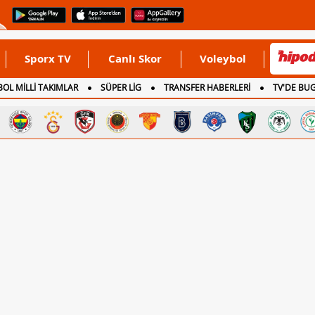
Sporx TV
Canlı Skor
Voleybol
OL MİLLİ TAKIMLAR
SÜPER LİG
TRANSFER HABERLERİ
TV'DE BU