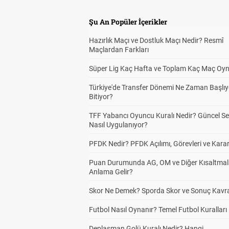
Şu An Popüler İçerikler
Hazırlık Maçı ve Dostluk Maçı Nedir? Resmî
Maçlardan Farkları
Süper Lig Kaç Hafta ve Toplam Kaç Maç Oyn
Türkiye'de Transfer Dönemi Ne Zaman Başlıy
Bitiyor?
TFF Yabancı Oyuncu Kuralı Nedir? Güncel S
Nasıl Uygulanıyor?
PFDK Nedir? PFDK Açılımı, Görevleri ve Karar
Puan Durumunda AG, OM ve Diğer Kısaltmal
Anlama Gelir?
Skor Ne Demek? Sporda Skor ve Sonuç Kavr
Futbol Nasıl Oynanır? Temel Futbol Kuralları
Deplasman Golü Kuralı Nedir? Hangi