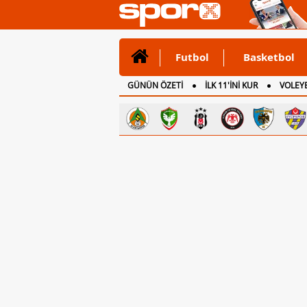
Futbol
Basketbol
GÜNÜN ÖZETİ
İLK 11'İNİ KUR
VOLEYB
CANLI ANLATIM
İNGİLTERE