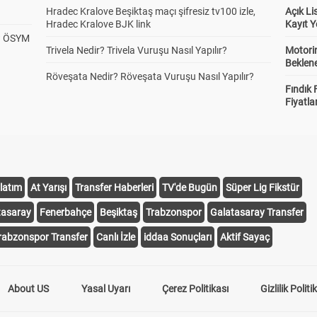
Hradec Kralove Beşiktaş maçı şifresiz tv100 izle,
Açık L
Hradec Kralove BJK link
Kayıt Y
? ÖSYM
Trivela Nedir? Trivela Vuruşu Nasıl Yapılır?
Motorin
Beklene
Röveşata Nedir? Röveşata Vuruşu Nasıl Yapılır?
Fındık 
Fiyatla
latım
At Yarışı
Transfer Haberleri
TV'de Bugün
Süper Lig Fikstür
tasaray
Fenerbahçe
Beşiktaş
Trabzonspor
Galatasaray Transfer
rabzonspor Transfer
Canlı İzle
iddaa Sonuçları
Aktif Sayaç
About US
Yasal Uyarı
Çerez Politikası
Gizlilik Politi