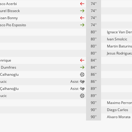
sco Acerbi
74''
urel Bisseck
74''
Yoan Bonny
74''
sco Pio Esposito
74''
80''
Ignace Van De
80''
Ivan Smolcic
80''
Martin Baturin
80''
Jesus Rodrigue
enrique
84''
 Dumfries
84''
Calhanoglu
86''
Sucic
86''
Çalhanoğlu
89''
Sucic
89''
90''
Maximo Perro
90''
Diego Carlos
90''
Alvaro Morata