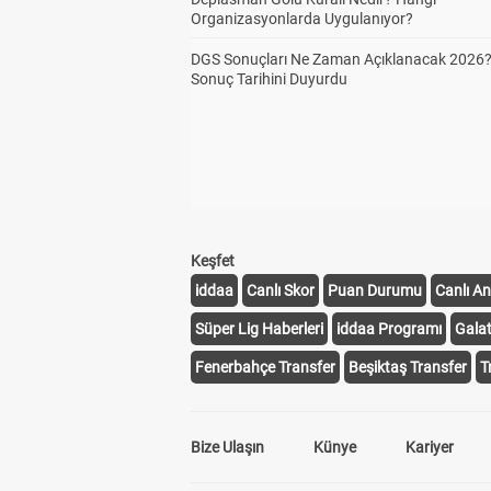
Organizasyonlarda Uygulanıyor?
DGS Sonuçları Ne Zaman Açıklanacak 2026
Sonuç Tarihini Duyurdu
Keşfet
iddaa
Canlı Skor
Puan Durumu
Canlı An
Süper Lig Haberleri
iddaa Programı
Gala
Fenerbahçe Transfer
Beşiktaş Transfer
T
Bize Ulaşın
Künye
Kariyer