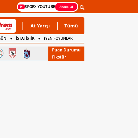
SPORX YOUTUBE
Abone Ol
At Yarışı
Tümü
GÜN
İSTATİSTİK
(YENİ) OYUNLAR
Puan Durumu
Fikstür