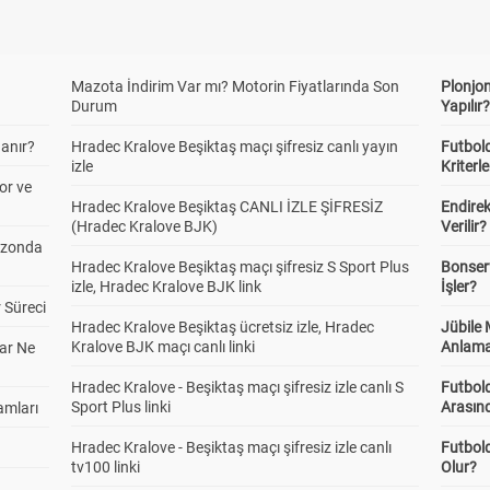
Mazota İndirim Var mı? Motorin Fiyatlarında Son
Plonjon
Durum
Yapılır
anır?
Hradec Kralove Beşiktaş maçı şifresiz canlı yayın
Futbold
izle
Kriterle
or ve
Hradec Kralove Beşiktaş CANLI İZLE ŞİFRESİZ
Endire
(Hradec Kralove BJK)
Verilir?
ezonda
Hradec Kralove Beşiktaş maçı şifresiz S Sport Plus
Bonserv
izle, Hradec Kralove BJK link
İşler?
 Süreci
Hradec Kralove Beşiktaş ücretsiz izle, Hradec
Jübile
Kralove BJK maçı canlı linki
Anlama
ar Ne
Hradec Kralove - Beşiktaş maçı şifresiz izle canlı S
Futbold
Sport Plus linki
Arasınd
amları
Hradec Kralove - Beşiktaş maçı şifresiz izle canlı
Futbol
tv100 linki
Olur?