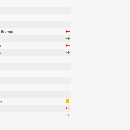
r Brempt
a
z
ne