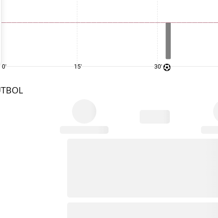
0'
15'
30'
UTBOL