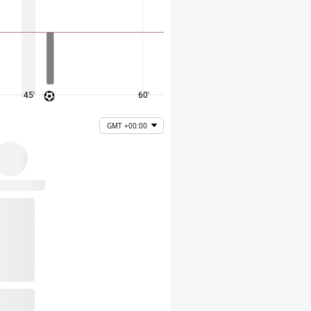
45'
60'
75'
GMT +00:00