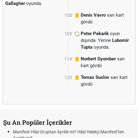
Gallagher
oyunda.
Denis Vavro
sarı kart
108'
gördü
Peter Pekarik
oyun
109'
dışında. Yerine
Lubomir
Tupta
oyunda.
Norbert Gyomber
sarı
114'
kart gördü
Tomas Suslov
sarı kart
120'
gördü
Şu An Popüler İçerikler
Manifest Hilal Gruptan Ayrıldı mı? Hilal Yelekçi Manifest'ten