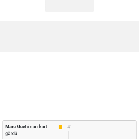
Marc Guehi
sarı kart
4'
gördü