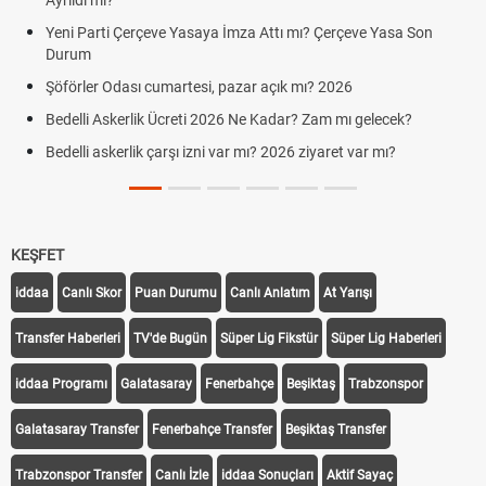
Ayrıldı mı?
Yeni Parti Çerçeve Yasaya İmza Attı mı? Çerçeve Yasa Son
Durum
Şöförler Odası cumartesi, pazar açık mı? 2026
Bedelli Askerlik Ücreti 2026 Ne Kadar? Zam mı gelecek?
Bedelli askerlik çarşı izni var mı? 2026 ziyaret var mı?
KEŞFET
iddaa
Canlı Skor
Puan Durumu
Canlı Anlatım
At Yarışı
Transfer Haberleri
TV'de Bugün
Süper Lig Fikstür
Süper Lig Haberleri
iddaa Programı
Galatasaray
Fenerbahçe
Beşiktaş
Trabzonspor
Galatasaray Transfer
Fenerbahçe Transfer
Beşiktaş Transfer