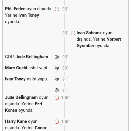
Phil Foden
oyun dışında.
90'
Yerine
Ivan Toney
oyunda.
Ivan Schranz
oyun
90'
dışında. Yerine
Norbert
Gyomber
oyunda.
GOL!
Jude Bellingham
90'
Marc Guehi
asist yaptı.
90'
Ivan Toney
asist yaptı.
91'
91'
Jude Bellingham
oyun
106'
dışında. Yerine
Ezri
Konsa
oyunda.
Harry Kane
oyun
106'
dışında. Yerine
Conor