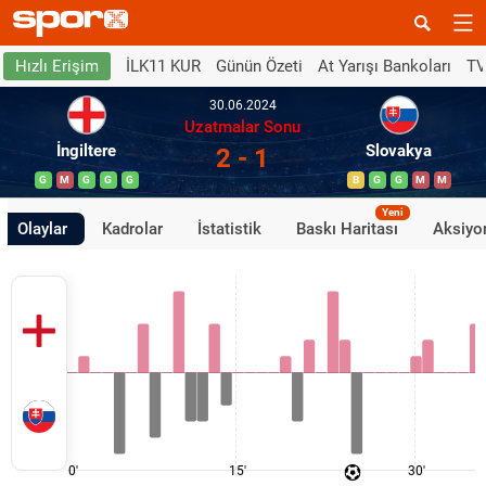
İLK11 KUR
Günün Özeti
At Yarışı Bankoları
TV
Hızlı Erişim
30.06.2024
Uzatmalar Sonu
İngiltere
Slovakya
2 - 1
G
M
G
G
G
B
G
G
M
M
Yeni
Olaylar
Kadrolar
İstatistik
Baskı Haritası
Aksiyon
0'
15'
30'