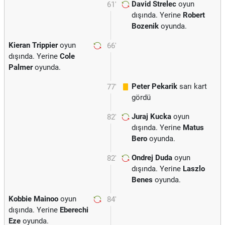
David Strelec
oyun
61'
dışında. Yerine
Robert
Bozenik
oyunda.
Kieran Trippier
oyun
66'
dışında. Yerine
Cole
Palmer
oyunda.
Peter Pekarik
sarı kart
77'
gördü
Juraj Kucka
oyun
82'
dışında. Yerine
Matus
Bero
oyunda.
Ondrej Duda
oyun
82'
dışında. Yerine
Laszlo
Benes
oyunda.
Kobbie Mainoo
oyun
84'
dışında. Yerine
Eberechi
Eze
oyunda.