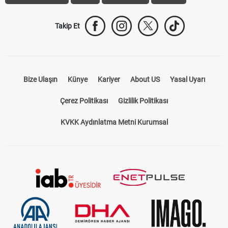
Trabzonspor Transfer
Canlı İzle
iddaa Sonuçları
Aktif Sayaç
Takip Et
Bize Ulaşın
Künye
Kariyer
About US
Yasal Uyarı
Çerez Politikası
Gizlilik Politikası
KVKK Aydınlatma Metni Kurumsal