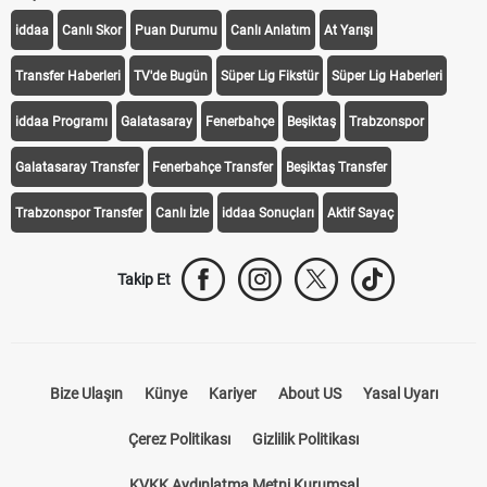
iddaa
Canlı Skor
Puan Durumu
Canlı Anlatım
At Yarışı
Transfer Haberleri
TV'de Bugün
Süper Lig Fikstür
Süper Lig Haberleri
iddaa Programı
Galatasaray
Fenerbahçe
Beşiktaş
Trabzonspor
Galatasaray Transfer
Fenerbahçe Transfer
Beşiktaş Transfer
Trabzonspor Transfer
Canlı İzle
iddaa Sonuçları
Aktif Sayaç
Takip Et
Bize Ulaşın
Künye
Kariyer
About US
Yasal Uyarı
Çerez Politikası
Gizlilik Politikası
KVKK Aydınlatma Metni Kurumsal