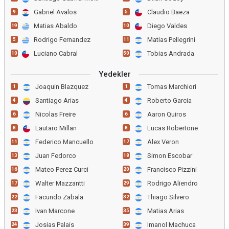
Gabriel Avalos
Claudio Baeza
9
5
Matias Abaldo
Diego Valdes
19
10
Rodrigo Fernandez
Matias Pellegrini
5
11
Luciano Cabral
Tobias Andrada
10
50
Yedekler
Joaquin Blazquez
Tomas Marchiori
1
1
Santiago Arias
Roberto Garcia
4
4
Nicolas Freire
Aaron Quiros
6
6
Lautaro Millan
Lucas Robertone
8
8
Federico Mancuello
Alex Veron
11
17
Juan Fedorco
Simon Escobar
13
18
Mateo Perez Curci
Francisco Pizzini
16
20
Walter Mazzantti
Rodrigo Aliendro
17
29
Facundo Zabala
Thiago Silvero
22
32
Ivan Marcone
Matias Arias
23
35
Josias Palais
Imanol Machuca
24
39