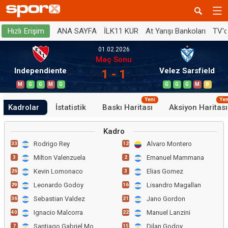
ANA SAYFA
İLK11 KUR
At Yarışı Bankoları
TV'
Hızlı Erişim
01.02.2026
Maç Sonu
Independiente
Velez Sarsfield
1 - 1
M
G
G
M
G
G
G
G
M
B
Yeni
Yen
Kadrolar
İstatistik
Baskı Haritası
Aksiyon Haritası
Kadro
Rodrigo Rey
Alvaro Montero
33
12
Milton Valenzuela
Emanuel Mammana
3
2
Kevin Lomonaco
Elias Gomez
26
3
Leonardo Godoy
Lisandro Magallan
29
16
Sebastian Valdez
Jano Gordon
36
21
Ignacio Malcorra
Manuel Lanzini
40
22
Santiago Gabriel Montiel
Dilan Godoy
7
15