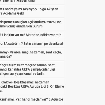
Sale Tarihleri Belli Oldu
t Londra'ya mı Taşınıyor? Tolga Akış'tan
ra Açıklama Geldi
leştirme Sonuçları Açıklandı mı? 2026 Lise
tirme Sonuçlarında Son Durum
ıt indirim var mı? Motorine indirim var mı?
urSA satıldı mı? Satın almanın perde arkası!
aray - Villareal maçı ne zaman, saat kaçta,
kanalda?
ahçe Sturm Graz maçı ne zaman, saat
 hangi kanalda? UEFA Şampiyonlar Ligi
hçe maçı yayın kanalı ve tarihi
 Kralove - Beşiktaş maçı ne zaman
cak? Beşiktaş UEFA Avrupa Ligi 3. Ön Eleme
a!
kimin maçı var, hangi maçlar var? 3 Ağustos