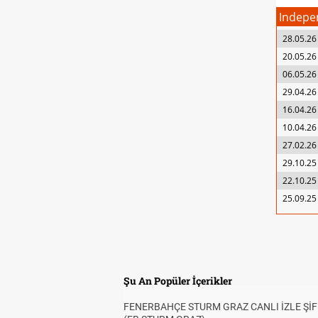
Indepen
28.05.26
20.05.26
06.05.26
29.04.26
16.04.26
10.04.26
27.02.26
29.10.25
22.10.25
25.09.25
Şu An Popüler İçerikler
FENERBAHÇE STURM GRAZ CANLI İZLE ŞİF