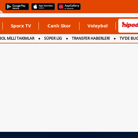
Sporx TV
Canlı Skor
Voleybol
OL MİLLİ TAKIMLAR
SÜPER LİG
TRANSFER HABERLERİ
TV'DE BU