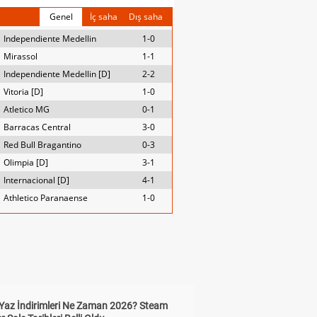
Genel
İç saha
Dış saha
Independiente Medellin
1-0
Mirassol
1-1
Independiente Medellin [D]
2-2
Vitoria [D]
1-0
Atletico MG
0-1
Barracas Central
3-0
Red Bull Bragantino
0-3
Olimpia [D]
3-1
Internacional [D]
4-1
Athletico Paranaense
1-0
Yaz İndirimleri Ne Zaman 2026? Steam