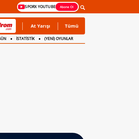
SPORX YOUTUBE
Abone Ol
At Yarışı
Tümü
GÜN
İSTATİSTİK
(YENİ) OYUNLAR