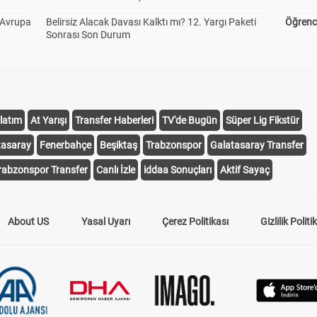
 Avrupa
Belirsiz Alacak Davası Kalktı mı? 12. Yargı Paketi
Öğrenci
Sonrası Son Durum
latım
At Yarışı
Transfer Haberleri
TV'de Bugün
Süper Lig Fikstür
tasaray
Fenerbahçe
Beşiktaş
Trabzonspor
Galatasaray Transfer
rabzonspor Transfer
Canlı İzle
iddaa Sonuçları
Aktif Sayaç
About US
Yasal Uyarı
Çerez Politikası
Gizlilik Politi