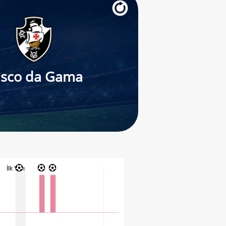
asco da Gama
İlk Yarı