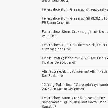
(FB STURM GRAZ)
Fenerbahçe Sturm Graz maçı şifresiz canlı ya
Fenerbahçe Sturm Graz maçı ŞİFRESİZ tv100
FB Sturm Graz link
Fenerbahçe - Sturm Graz maçı şifresiz izle ca
tv100 linki
Fenerbahçe Sturm Graz ücretsiz izle, Fener 
Graz maçı canlı linki
Fındık Fiyatı Açıklandı mı? 2026 TMO Fındık 
Fiyatları Belli Oldu mu?
Altın Yükselecek mi, Yükselir mi? Altın Fiyatlar
Son Beklentiler
12. Yargı Paketi Resmî Gazete'de Yayımlandı
2026 Son Dakika Gelişmeleri
Fenerbahçe - Sturm Graz Maçı Ne Zaman?
Şampiyonlar Ligi Rövanşı Saat Kaçta, Hangi
Kanalda?