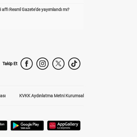
 affı Resmî Gazete'de yayımlandı mı?
Takip Et
kası
KVKK Aydınlatma Metni Kurumsal