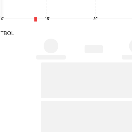
0'
15'
30'
UTBOL