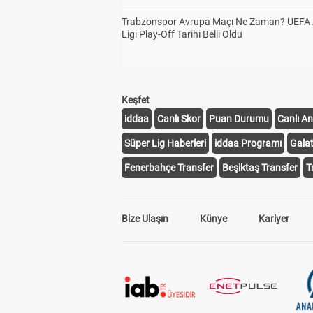
Trabzonspor Avrupa Maçı Ne Zaman? UEFA
Ligi Play-Off Tarihi Belli Oldu
Keşfet
iddaa
Canlı Skor
Puan Durumu
Canlı An
Süper Lig Haberleri
iddaa Programı
Gala
Fenerbahçe Transfer
Beşiktaş Transfer
T
Bize Ulaşın
Künye
Kariyer