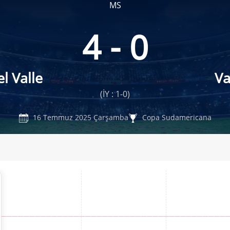
MS
4 - 0
l Valle
V
(İY : 1-0)
16 Temmuz 2025 Çarşamba
Copa Sudamericana