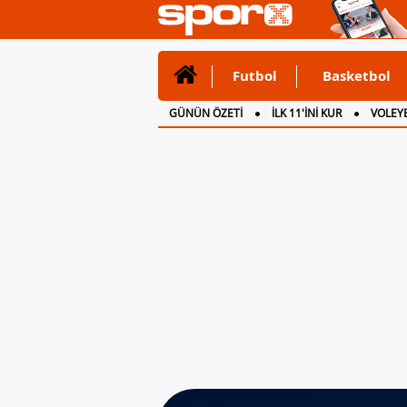
Futbol
Basketbol
GÜNÜN ÖZETİ
İLK 11'İNİ KUR
VOLEYB
CANLI ANLATIM
İNGİLTERE