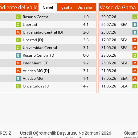
diente del Valle
Vasco da Gama
Genel
İç saha
Dış saha
Rosario Central
1-0
30.07.26
Libertad
4-1
26.07.26
SEA
Universidad Central [D]
2-0
23.07.26
Libertad [D]
2-3
17.07.26
SEA
Universidad Central
3-1
31.05.26
SEA
Rosario Central [D]
0-0
28.05.26
Inter Miami CF
1-2
25.05.26
SEA
Atletico MG [D]
3-1
21.05.26
Atletico MG
1-1
17.05.26
SEA
Once Caldas [D]
4-7
11.05.26
SEA
RESİZ
Ücretli Öğretmenlik Başvurusu Ne Zaman? 2026-
Steam 