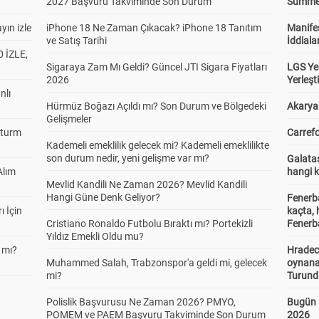
2027 Başvuru Takviminde Son Durum
Summer 
yın izle
iPhone 18 Ne Zaman Çıkacak? iPhone 18 Tanıtım
Manifes
ve Satış Tarihi
İddiala
 İZLE,
Sigaraya Zam Mı Geldi? Güncel JTI Sigara Fiyatları
LGS Yer
2026
Yerleş
nlı
Hürmüz Boğazı Açıldı mı? Son Durum ve Bölgedeki
Akaryak
Gelişmeler
Sturm
Carrefo
Kademeli emeklilik gelecek mi? Kademeli emeklilikte
son durum nedir, yeni gelişme var mı?
Galatas
Alım
hangi 
Mevlid Kandili Ne Zaman 2026? Mevlid Kandili
Hangi Güne Denk Geliyor?
Fenerb
ı İçin
kaçta,
Cristiano Ronaldo Futbolu Bıraktı mı? Portekizli
Fenerba
Yıldız Emekli Oldu mu?
 mı?
Hradec
Muhammed Salah, Trabzonspor'a geldi mi, gelecek
oynana
mi?
Turund
Polislik Başvurusu Ne Zaman 2026? PMYO,
Bugün 
POMEM ve PAEM Başvuru Takviminde Son Durum
2026