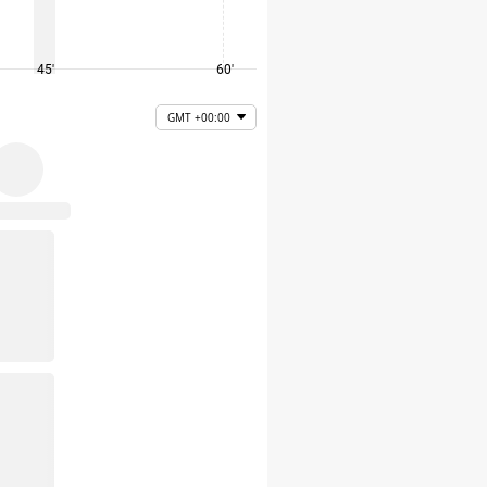
45'
60'
75'
GMT +00:00