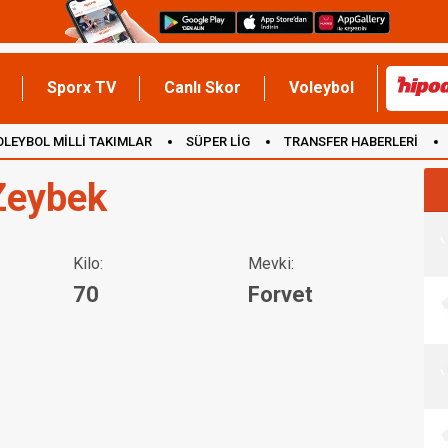
Sporx TV
Canlı Skor
Voleybol
OLEYBOL MİLLİ TAKIMLAR
SÜPER LİG
TRANSFER HABERLERİ
İNGİLTERE
 Zeybek
Kilo:
Mevki:
70
Forvet