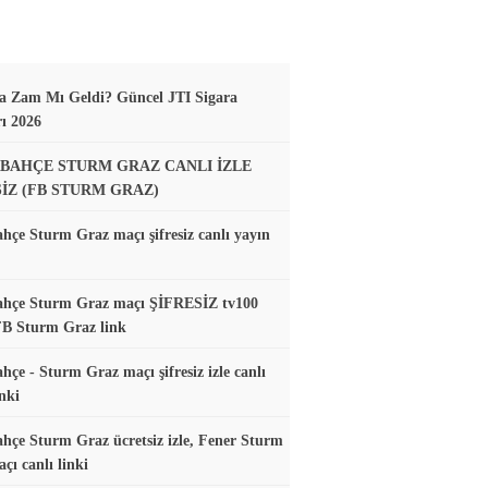
a Zam Mı Geldi? Güncel JTI Sigara
rı 2026
BAHÇE STURM GRAZ CANLI İZLE
SİZ (FB STURM GRAZ)
hçe Sturm Graz maçı şifresiz canlı yayın
ahçe Sturm Graz maçı ŞİFRESİZ tv100
FB Sturm Graz link
hçe - Sturm Graz maçı şifresiz izle canlı
nki
hçe Sturm Graz ücretsiz izle, Fener Sturm
çı canlı linki