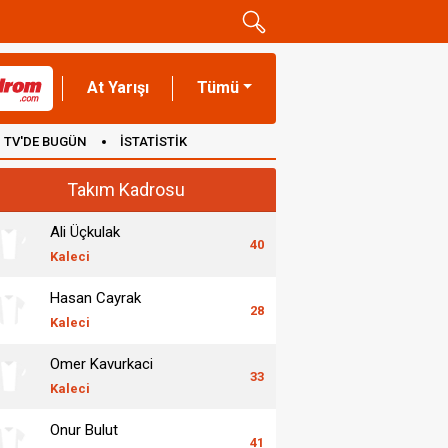
At Yarışı
Tümü
TV'DE BUGÜN
İSTATİSTİK
Takım Kadrosu
Ali Üçkulak
40
Kaleci
Hasan Cayrak
28
Kaleci
Omer Kavurkaci
33
Kaleci
Onur Bulut
41