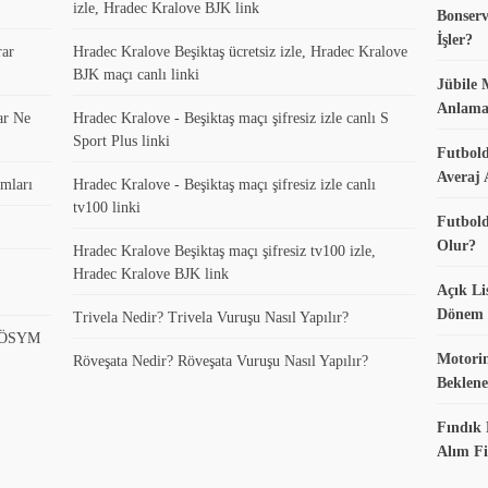
izle, Hradec Kralove BJK link
Bonserv
İşler?
rar
Hradec Kralove Beşiktaş ücretsiz izle, Hradec Kralove
BJK maçı canlı linki
Jübile 
Anlama
ar Ne
Hradec Kralove - Beşiktaş maçı şifresiz izle canlı S
Sport Plus linki
Futbold
Averaj 
mları
Hradec Kralove - Beşiktaş maçı şifresiz izle canlı
tv100 linki
Futbold
Olur?
Hradec Kralove Beşiktaş maçı şifresiz tv100 izle,
Hradec Kralove BJK link
Açık Li
Dönem K
Trivela Nedir? Trivela Vuruşu Nasıl Yapılır?
? ÖSYM
Motorin
Röveşata Nedir? Röveşata Vuruşu Nasıl Yapılır?
Beklene
Fındık 
Alım Fi