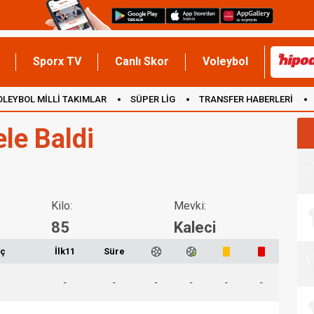
Sporx TV
Canlı Skor
Voleybol
OLEYBOL MİLLİ TAKIMLAR
SÜPER LİG
TRANSFER HABERLERİ
İNGİLTERE
le Baldi
Kilo:
Mevki:
85
Kaleci
ç
İlk11
Süre
-
-
-
-
-
-