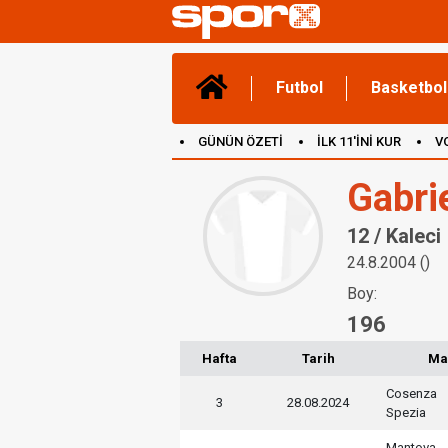
Futbol
Basketbol
GÜNÜN ÖZETİ
İLK 11'İNİ KUR
V
(YENİ) OYUNLAR
CANLI ANLATIM
Gabrie
12 / Kaleci
24.8.2004 ()
Boy:
196
Hafta
Tarih
Ma
Cosenza
3
28.08.2024
Spezia
Mantova