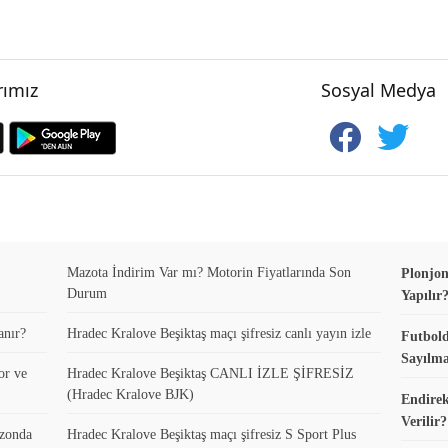
ımız
Sosyal Medya
Mazota İndirim Var mı? Motorin Fiyatlarında Son
Plonjon
Durum
Yapılır
anır?
Hradec Kralove Beşiktaş maçı şifresiz canlı yayın izle
Futbold
Sayılma
or ve
Hradec Kralove Beşiktaş CANLI İZLE ŞİFRESİZ
(Hradec Kralove BJK)
Endirek
Verilir?
ezonda
Hradec Kralove Beşiktaş maçı şifresiz S Sport Plus