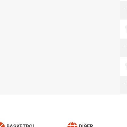
BASKETBOL
DIĞER