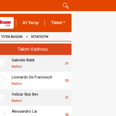
At Yarışı
Tümü
TV'DE BUGÜN
İSTATİSTİK
Takım Kadrosu
Gabriele Baldi
21
Kaleci
Leonardo De Francesch
20
Kaleci
Velizar Iliya Iliev
21
Kaleci
Alessandro Lai
25