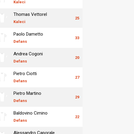
Kaleci
Thomas Vettorel
25
Kaleci
Paolo Dametto
33
Defans
Andrea Cogoni
20
Defans
Pietro Ciotti
27
Defans
Pietro Martino
29
Defans
Baldovino Cimino
22
Defans
Alessandro Caporale