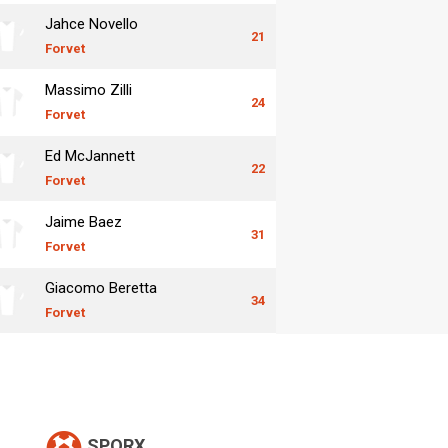
Jahce Novello
21
Forvet
Massimo Zilli
24
Forvet
Ed McJannett
22
Forvet
Jaime Baez
31
Forvet
Giacomo Beretta
34
Forvet
SPORX