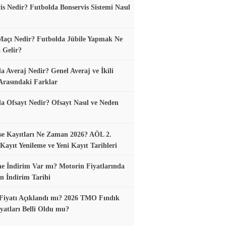
is Nedir? Futbolda Bonservis Sistemi Nasıl
Maçı Nedir? Futbolda Jübile Yapmak Ne
 Gelir?
a Averaj Nedir? Genel Averaj ve İkili
Arasındaki Farklar
a Ofsayt Nedir? Ofsayt Nasıl ve Neden
se Kayıtları Ne Zaman 2026? AÖL 2.
ayıt Yenileme ve Yeni Kayıt Tarihleri
e İndirim Var mı? Motorin Fiyatlarında
n İndirim Tarihi
Fiyatı Açıklandı mı? 2026 TMO Fındık
yatları Belli Oldu mu?