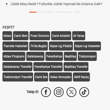
Jübile Maçı Nedir? Futbolda Jübile Yapmak Ne Anlama Gelir?
KEŞFET
iddaa
Canlı Skor
Puan Durumu
Canlı Anlatım
At Yarışı
Transfer Haberleri
TV'de Bugün
Süper Lig Fikstür
Süper Lig Haberleri
iddaa Programı
Galatasaray
Fenerbahçe
Beşiktaş
Trabzonspor
Galatasaray Transfer
Fenerbahçe Transfer
Beşiktaş Transfer
Trabzonspor Transfer
Canlı İzle
iddaa Sonuçları
Aktif Sayaç
Takip Et