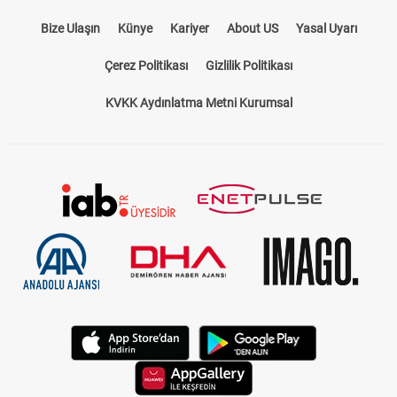
Bize Ulaşın
Künye
Kariyer
About US
Yasal Uyarı
Çerez Politikası
Gizlilik Politikası
KVKK Aydınlatma Metni Kurumsal