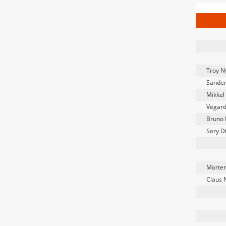
Troy 
Sander
Mikkel
Vegard
Bruno 
Sory D
Morten
Claus 