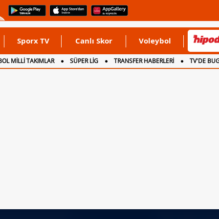
Sporx TV
Canlı Skor
Voleybol
OL MİLLİ TAKIMLAR
SÜPER LİG
TRANSFER HABERLERİ
TV'DE BU