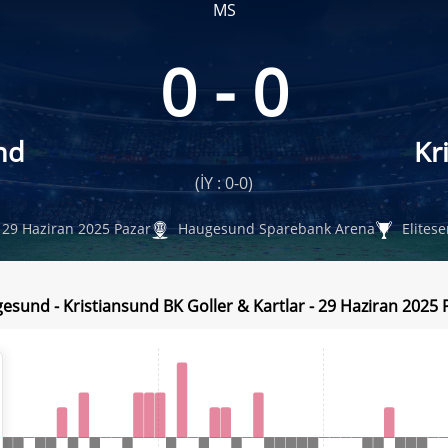
MS
0 - 0
nd
Kr
(İY : 0-0)
29 Haziran 2025 Pazar
Haugesund Sparebank Arena
Elitese
esund - Kristiansund BK Goller & Kartlar - 29 Haziran 2025 