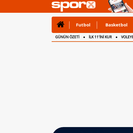
Futbol
Basketbol
GÜNÜN ÖZETİ
İLK 11'İNİ KUR
VOLEYB
CANLI ANLATIM
İNGİLTERE