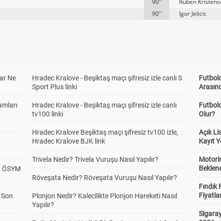
90''
Ruben Kristens
90''
Igor Jelicic
ar Ne
Hradec Kralove - Beşiktaş maçı şifresiz izle canlı S
Futbold
Sport Plus linki
Arasınd
amları
Hradec Kralove - Beşiktaş maçı şifresiz izle canlı
Futbol
tv100 linki
Olur?
Hradec Kralove Beşiktaş maçı şifresiz tv100 izle,
Açık L
Hradec Kralove BJK link
Kayıt Y
Trivela Nedir? Trivela Vuruşu Nasıl Yapılır?
Motorin
Beklene
? ÖSYM
Röveşata Nedir? Röveşata Vuruşu Nasıl Yapılır?
Fındık 
Fiyatla
a Son
Plonjon Nedir? Kalecilikte Plonjon Hareketi Nasıl
Yapılır?
Sigaray