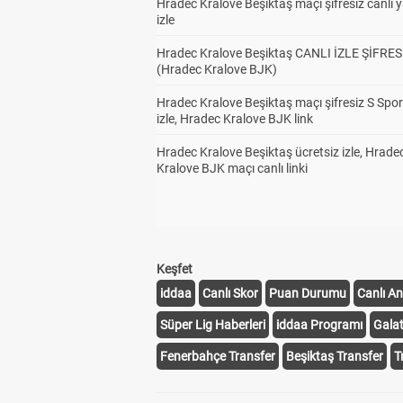
Hradec Kralove Beşiktaş maçı şifresiz canlı 
izle
Hradec Kralove Beşiktaş CANLI İZLE ŞİFRES
(Hradec Kralove BJK)
Hradec Kralove Beşiktaş maçı şifresiz S Spor
izle, Hradec Kralove BJK link
Hradec Kralove Beşiktaş ücretsiz izle, Hrade
Kralove BJK maçı canlı linki
Keşfet
iddaa
Canlı Skor
Puan Durumu
Canlı An
Süper Lig Haberleri
iddaa Programı
Gala
Fenerbahçe Transfer
Beşiktaş Transfer
T