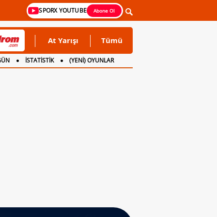
SPORX YOUTUBE
Abone Ol
At Yarışı
Tümü
GÜN
İSTATİSTİK
(YENİ) OYUNLAR