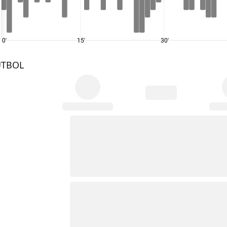
0'
15'
30'
UTBOL