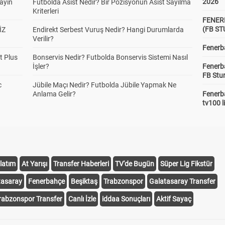
2026
yayın
Futbolda Asist Nedir? Bir Pozisyonun Asist Sayılma
Kriterleri
FENER
(FB S
İZ
Endirekt Serbest Vuruş Nedir? Hangi Durumlarda
Verilir?
Fenerba
t Plus
Bonservis Nedir? Futbolda Bonservis Sistemi Nasıl
İşler?
Fenerb
FB Stu
c
Jübile Maçı Nedir? Futbolda Jübile Yapmak Ne
Anlama Gelir?
Fenerba
tv100 l
latım
At Yarışı
Transfer Haberleri
TV'de Bugün
Süper Lig Fikstür
tasaray
Fenerbahçe
Beşiktaş
Trabzonspor
Galatasaray Transfer
rabzonspor Transfer
Canlı İzle
iddaa Sonuçları
Aktif Sayaç