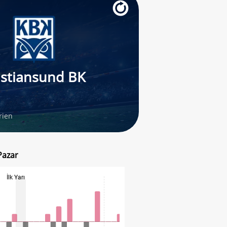
istiansund BK
rien
Pazar
İlk Yarı