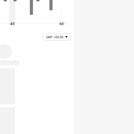
45'
60'
75'
GMT +00:00