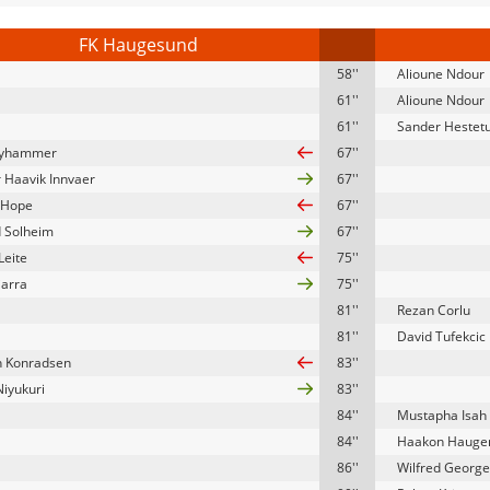
FK Haugesund
58''
Alioune Ndour
61''
Alioune Ndour
61''
Sander Hestetu
Nyhammer
67''
 Haavik Innvaer
67''
 Hope
67''
 Solheim
67''
Leite
75''
iarra
75''
81''
Rezan Corlu
81''
David Tufekcic
 Konradsen
83''
Niyukuri
83''
84''
Mustapha Isah
84''
Haakon Hauge
86''
Wilfred George