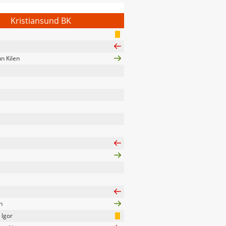
Kristiansund BK
n Kilen
n
 Igor