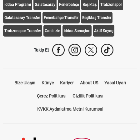
iddaa Programı
Galatasaray
Fenerbahçe
Beşiktaş
Trabzonspor
Galatasaray Transfer
Fenerbahçe Transfer
Beşiktaş Transfer
Trabzonspor Transfer
Canlı İzle
iddaa Sonuçları
Aktif Sayaç
Takip Et
Bize Ulaşın
Künye
Kariyer
About US
Yasal Uyarı
Çerez Politikası
Gizlilik Politikası
KVKK Aydınlatma Metni Kurumsal