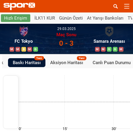
İLK11 KUR
Günün Özeti
At Yarışı Bankoları
TV
Hızlı Erişim
29.03.2025
Maç Sonu
FC Tokyo
Samara Arenası
0 - 3
M
M
B
M
G
M
M
G
G
M
Yeni
Yeni
ik
Baskı Haritası
Aksiyon Haritası
Canlı Puan Durumu
0'
15'
30'