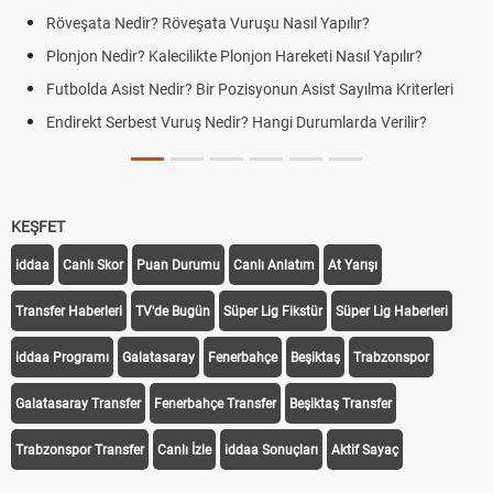
Röveşata Nedir? Röveşata Vuruşu Nasıl Yapılır?
Plonjon Nedir? Kalecilikte Plonjon Hareketi Nasıl Yapılır?
Futbolda Asist Nedir? Bir Pozisyonun Asist Sayılma Kriterleri
Endirekt Serbest Vuruş Nedir? Hangi Durumlarda Verilir?
KEŞFET
iddaa
Canlı Skor
Puan Durumu
Canlı Anlatım
At Yarışı
Transfer Haberleri
TV'de Bugün
Süper Lig Fikstür
Süper Lig Haberleri
iddaa Programı
Galatasaray
Fenerbahçe
Beşiktaş
Trabzonspor
Galatasaray Transfer
Fenerbahçe Transfer
Beşiktaş Transfer
Trabzonspor Transfer
Canlı İzle
iddaa Sonuçları
Aktif Sayaç