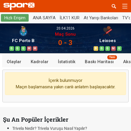
ANA SAYFA
İLK11 KUR
At Yarışı Bankoları
TV'
Hızlı Erişim
20.04.2026
Maç Sonu
FC Porto B
Leixoes
0 - 3
G
G
G
M
M
B
G
G
M
G
Yeni
Olaylar
Kadrolar
İstatistik
Baskı Haritası
Aks
İçerik bulunmuyor
Maçın başlamasına yakın canlı anlatım başlayacaktır.
Şu An Popüler İçerikler
Trivela Nedir? Trivela Vuruşu Nasıl Yapılır?