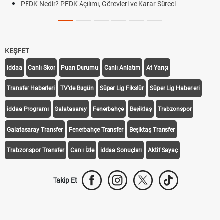
PFDK Nedir? PFDK Açılımı, Görevleri ve Karar Süreci
KEŞFET
iddaa
Canlı Skor
Puan Durumu
Canlı Anlatım
At Yarışı
Transfer Haberleri
TV'de Bugün
Süper Lig Fikstür
Süper Lig Haberleri
iddaa Programı
Galatasaray
Fenerbahçe
Beşiktaş
Trabzonspor
Galatasaray Transfer
Fenerbahçe Transfer
Beşiktaş Transfer
Trabzonspor Transfer
Canlı İzle
iddaa Sonuçları
Aktif Sayaç
Takip Et