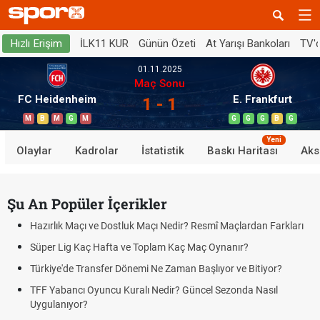
İLK11 KUR
Günün Özeti
At Yarışı Bankoları
TV'
Hızlı Erişim
01.11.2025
Maç Sonu
FC Heidenheim
E. Frankfurt
1 - 1
M
B
M
G
M
G
G
G
B
G
Yeni
Olaylar
Kadrolar
İstatistik
Baskı Haritası
Aks
Şu An Popüler İçerikler
Hazırlık Maçı ve Dostluk Maçı Nedir? Resmî Maçlardan Farkları
Süper Lig Kaç Hafta ve Toplam Kaç Maç Oynanır?
Türkiye'de Transfer Dönemi Ne Zaman Başlıyor ve Bitiyor?
TFF Yabancı Oyuncu Kuralı Nedir? Güncel Sezonda Nasıl
Uygulanıyor?