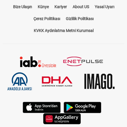
Bize Ulaşın
Künye
Kariyer
About US
Yasal Uyarı
Çerez Politikası
Gizlilik Politikası
KVKK Aydınlatma Metni Kurumsal