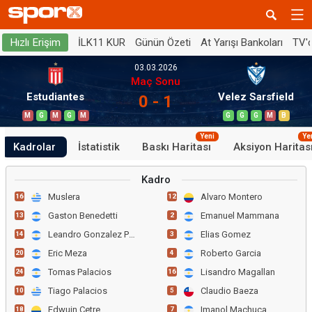
İLK11 KUR
Günün Özeti
At Yarışı Bankoları
TV'
Hızlı Erişim
03.03.2026
Maç Sonu
Estudiantes
Velez Sarsfield
0 - 1
M
G
M
G
M
G
G
G
M
B
Yeni
Ye
Kadrolar
İstatistik
Baskı Haritası
Aksiyon Haritas
Kadro
Muslera
Alvaro Montero
16
12
Gaston Benedetti
Emanuel Mammana
13
2
Leandro Gonzalez Pirez
Elias Gomez
14
3
Eric Meza
Roberto Garcia
20
4
Tomas Palacios
Lisandro Magallan
24
16
Tiago Palacios
Claudio Baeza
10
5
Edwuin Cetre
Imanol Machuca
18
7