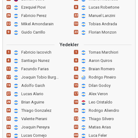
Ezequiel Piovi
Lucas Robertone
21
8
Fabricio Perez
Manuel Lanzini
29
22
Mikel Amondarain
Tobias Andrada
32
50
Guido Carrillo
Florian Monzon
9
23
Yedekler
Fabricio Iacovich
Tomas Marchiori
1
1
Santiago Nunez
Aaron Quiros
4
6
Facundo Farias
Braian Romero
11
9
Joaquin Tobio Burgos
Rodrigo Pineiro
17
14
Adolfo Gaich
Dilan Godoy
19
15
Lucas Alario
Alex Veron
27
17
Brian Aguirre
Leo Cristaldo
28
19
Thiago Gonzalez
Rodrigo Aliendro
34
29
Valente Pierani
Thiago Silvero
35
32
Joaquin Pereyra
Matias Arias
36
35
Lucas Cornejo
Luca Feler
39
48