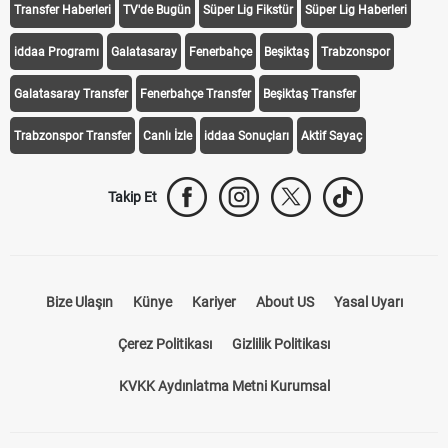
Transfer Haberleri
TV'de Bugün
Süper Lig Fikstür
Süper Lig Haberleri
iddaa Programı
Galatasaray
Fenerbahçe
Beşiktaş
Trabzonspor
Galatasaray Transfer
Fenerbahçe Transfer
Beşiktaş Transfer
Trabzonspor Transfer
Canlı İzle
iddaa Sonuçları
Aktif Sayaç
Takip Et
Bize Ulaşın
Künye
Kariyer
About US
Yasal Uyarı
Çerez Politikası
Gizlilik Politikası
KVKK Aydınlatma Metni Kurumsal