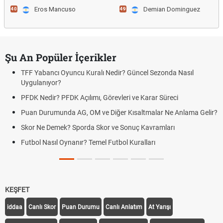
Eros Mancuso
Demian Dominguez
40
49
Şu An Popüler İçerikler
TFF Yabancı Oyuncu Kuralı Nedir? Güncel Sezonda Nasıl
Uygulanıyor?
PFDK Nedir? PFDK Açılımı, Görevleri ve Karar Süreci
Puan Durumunda AG, OM ve Diğer Kısaltmalar Ne Anlama Gelir?
Skor Ne Demek? Sporda Skor ve Sonuç Kavramları
Futbol Nasıl Oynanır? Temel Futbol Kuralları
KEŞFET
iddaa
Canlı Skor
Puan Durumu
Canlı Anlatım
At Yarışı