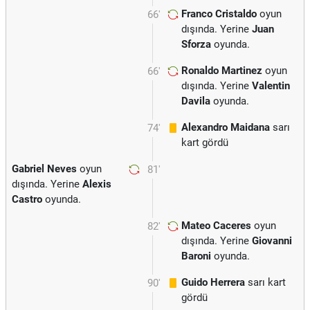
Franco Cristaldo
oyun
66'
dışında. Yerine
Juan
Sforza
oyunda.
Ronaldo Martinez
oyun
66'
dışında. Yerine
Valentin
Davila
oyunda.
Alexandro Maidana
sarı
74'
kart gördü
Gabriel Neves
oyun
81'
dışında. Yerine
Alexis
Castro
oyunda.
Mateo Caceres
oyun
82'
dışında. Yerine
Giovanni
Baroni
oyunda.
Guido Herrera
sarı kart
90'
gördü