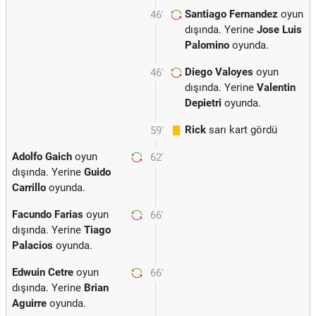
Santiago Fernandez
oyun
46'
dışında. Yerine
Jose Luis
Palomino
oyunda.
Diego Valoyes
oyun
46'
dışında. Yerine
Valentin
Depietri
oyunda.
Rick
sarı kart gördü
59'
Adolfo Gaich
oyun
62'
dışında. Yerine
Guido
Carrillo
oyunda.
Facundo Farias
oyun
66'
dışında. Yerine
Tiago
Palacios
oyunda.
Edwuin Cetre
oyun
66'
dışında. Yerine
Brian
Aguirre
oyunda.