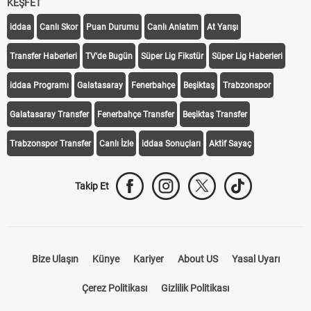
KEŞFET
iddaa
Canlı Skor
Puan Durumu
Canlı Anlatım
At Yarışı
Transfer Haberleri
TV'de Bugün
Süper Lig Fikstür
Süper Lig Haberleri
iddaa Programı
Galatasaray
Fenerbahçe
Beşiktaş
Trabzonspor
Galatasaray Transfer
Fenerbahçe Transfer
Beşiktaş Transfer
Trabzonspor Transfer
Canlı İzle
iddaa Sonuçları
Aktif Sayaç
Takip Et
Bize Ulaşın
Künye
Kariyer
About US
Yasal Uyarı
Çerez Politikası
Gizlilik Politikası