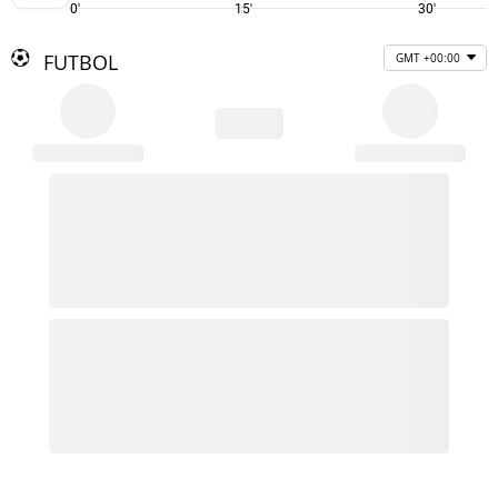
0'
15'
30'
FUTBOL
GMT +00:00