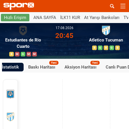
ANA SAYFA
İLK11 KUR
At Yarışı Bankoları
TV
Hızlı Erişim
17.08.2026
20:45
Estudiantes de Rio
Atletico Tucuman
Cuarto
B
G
B
G
B
B
M
G
M
M
Yeni
Yeni
İstatistik
Baskı Haritası
Aksiyon Haritası
Canlı Puan