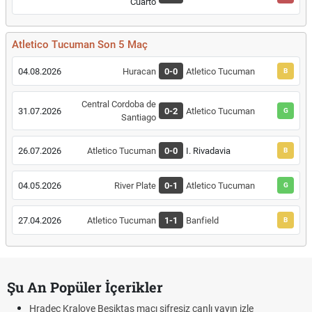
Cuarto
Atletico Tucuman Son 5 Maç
04.08.2026
Huracan
0-0
Atletico Tucuman
B
Central Cordoba de
31.07.2026
0-2
Atletico Tucuman
G
Santiago
26.07.2026
Atletico Tucuman
0-0
I. Rivadavia
B
04.05.2026
River Plate
0-1
Atletico Tucuman
G
27.04.2026
Atletico Tucuman
1-1
Banfield
B
Şu An Popüler İçerikler
Hradec Kralove Beşiktaş maçı şifresiz canlı yayın izle