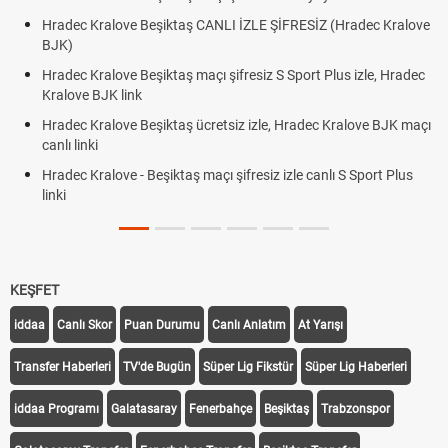
Hradec Kralove Beşiktaş CANLI İZLE ŞİFRESİZ (Hradec Kralove
BJK)
Hradec Kralove Beşiktaş maçı şifresiz S Sport Plus izle, Hradec
Kralove BJK link
Hradec Kralove Beşiktaş ücretsiz izle, Hradec Kralove BJK maçı
canlı linki
Hradec Kralove - Beşiktaş maçı şifresiz izle canlı S Sport Plus
linki
KEŞFET
iddaa
Canlı Skor
Puan Durumu
Canlı Anlatım
At Yarışı
Transfer Haberleri
TV'de Bugün
Süper Lig Fikstür
Süper Lig Haberleri
iddaa Programı
Galatasaray
Fenerbahçe
Beşiktaş
Trabzonspor