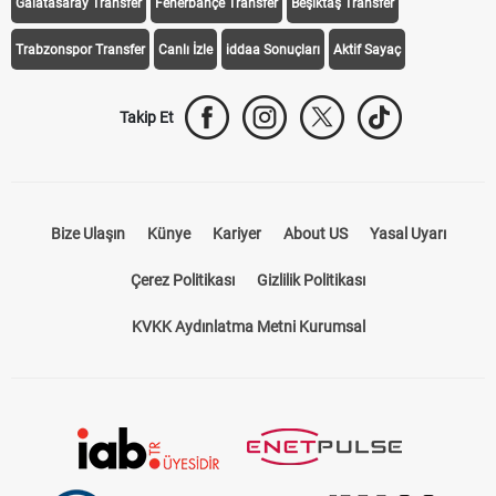
Galatasaray Transfer
Fenerbahçe Transfer
Beşiktaş Transfer
Trabzonspor Transfer
Canlı İzle
iddaa Sonuçları
Aktif Sayaç
Takip Et
Bize Ulaşın
Künye
Kariyer
About US
Yasal Uyarı
Çerez Politikası
Gizlilik Politikası
KVKK Aydınlatma Metni Kurumsal