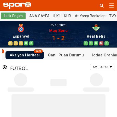
ANA SAYFA
İLK11 KUR
At Yarışı Bankoları
TV'
Hızlı Erişim
05.10.2025
Maç Sonu
Espanyol
Real Betis
1 - 2
B
B
B
G
G
G
G
G
M
G
ni
Yeni
ı
Aksiyon Haritası
Canlı Puan Durumu
İddaa Oranlar
FUTBOL
GMT +00:00