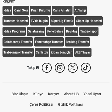
KEŞFET
iddaa
Canlı Skor
Puan Durumu
Canlı Anlatım
At Yarışı
Transfer Haberleri
TV'de Bugün
Süper Lig Fikstür
Süper Lig Haberleri
iddaa Programı
Galatasaray
Fenerbahçe
Beşiktaş
Trabzonspor
Galatasaray Transfer
Fenerbahçe Transfer
Beşiktaş Transfer
Trabzonspor Transfer
Canlı İzle
iddaa Sonuçları
Aktif Sayaç
Takip Et
Bize Ulaşın
Künye
Kariyer
About US
Yasal Uyarı
Çerez Politikası
Gizlilik Politikası