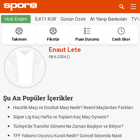
İLK11 KUR
Günün Özeti
At Yarışı Bankoları
TV'
Hızlı Erişim
Takımım
Fikstür
Puan Durumu
Canlı Skor
Enaut Lete
08.6.2004 ()
Şu An Popüler İçerikler
Hazırlık Maçı ve Dostluk Maçı Nedir? Resmî Maçlardan Farkları
Süper Lig Kaç Hafta ve Toplam Kaç Maç Oynanır?
Türkiye'de Transfer Dönemi Ne Zaman Başlıyor ve Bitiyor?
TFF Yabancı Oyuncu Kuralı Nedir? Güncel Sezonda Nasıl