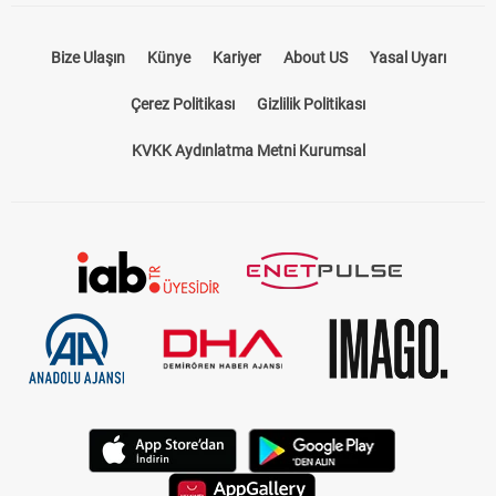
Bize Ulaşın
Künye
Kariyer
About US
Yasal Uyarı
Çerez Politikası
Gizlilik Politikası
KVKK Aydınlatma Metni Kurumsal