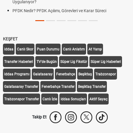
Uygulanıyor?
PFDK Nedir? PFDK Açılımı, Görevleri ve Karar Süreci
KEŞFET
iddaa
Canlı Skor
Puan Durumu
Canlı Anlatım
At Yarışı
Transfer Haberleri
TV'de Bugün
Süper Lig Fikstür
Süper Lig Haberleri
iddaa Programı
Galatasaray
Fenerbahçe
Beşiktaş
Trabzonspor
Galatasaray Transfer
Fenerbahçe Transfer
Beşiktaş Transfer
Trabzonspor Transfer
Canlı İzle
iddaa Sonuçları
Aktif Sayaç
Takip Et