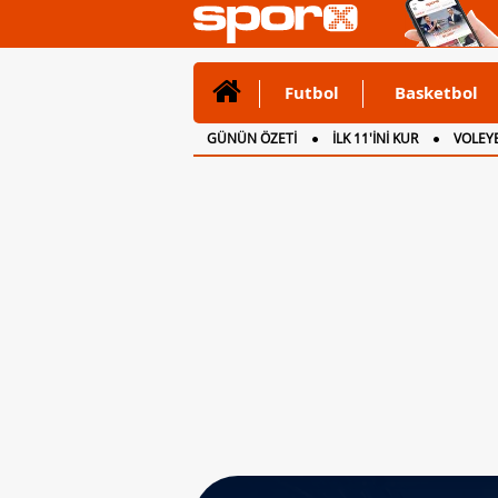
Futbol
Basketbol
GÜNÜN ÖZETİ
İLK 11'İNİ KUR
VOLEYB
CANLI ANLATIM
İNGİLTERE