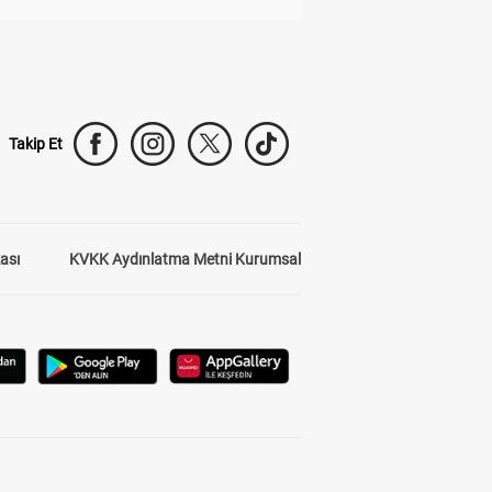
Takip Et
kası
KVKK Aydınlatma Metni Kurumsal