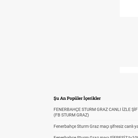
Şu An Popüler İçerikler
FENERBAHÇE STURM GRAZ CANLI İZLE ŞİF
(FB STURM GRAZ)
Fenerbahçe Sturm Graz maçı şifresiz canlı ya
Fenerbahçe Sturm Graz maçı ŞİFRESİZ tv100