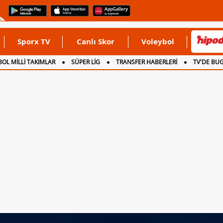
Sporx TV
Canlı Skor
Voleybol
OL MİLLİ TAKIMLAR
SÜPER LİG
TRANSFER HABERLERİ
TV'DE BU