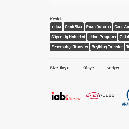
Keşfet
iddaa
Canlı Skor
Puan Durumu
Canlı An
Süper Lig Haberleri
iddaa Programı
Gala
Fenerbahçe Transfer
Beşiktaş Transfer
T
Bize Ulaşın
Künye
Kariyer