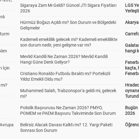
Sigaraya Zam Mı Geldi? Güncel JTI Sigara Fiyatları
LGS Yer
2026
Yerleş
nlı
Hürmüz Boğazı Açıldı mı? Son Durum ve Bölgedeki
Akaryak
Gelişmeler
Sturm
Carrefo
Kademeli emeklilik gelecek mi? Kademeli emeklilikte
son durum nedir, yeni gelişme var mı?
Galatas
Alım
hangi 
Mevlid Kandili Ne Zaman 2026? Mevlid Kandili
Hangi Güne Denk Geliyor?
Fenerb
ı İçin
kaçta,
Cristiano Ronaldo Futbolu Bıraktı mı? Portekizli
Fenerba
Yıldız Emekli Oldu mu?
 mı?
Hradec
Muhammed Salah, Trabzonspor'a geldi mi, gelecek
oynana
mi?
Turund
Polislik Başvurusu Ne Zaman 2026? PMYO,
Bugün 
POMEM ve PAEM Başvuru Takviminde Son Durum
2026
 Avrupa
Belirsiz Alacak Davası Kalktı mı? 12. Yargı Paketi
Öğrenci
Sonrası Son Durum