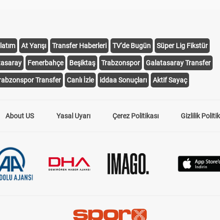
latım
At Yarışı
Transfer Haberleri
TV'de Bugün
Süper Lig Fikstür
tasaray
Fenerbahçe
Beşiktaş
Trabzonspor
Galatasaray Transfer
rabzonspor Transfer
Canlı İzle
iddaa Sonuçları
Aktif Sayaç
About US
Yasal Uyarı
Çerez Politikası
Gizlilik Politi