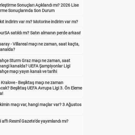
leştirme Sonuçları Açıklandı mı? 2026 Lise
tirme Sonuçlarında Son Durum
ıt indirim var mı? Motorine indirim var mı?
urSA satıldı mı? Satın almanın perde arkası!
aray - Villareal maçı ne zaman, saat kaçta,
kanalda?
ahçe Sturm Graz maçı ne zaman, saat
 hangi kanalda? UEFA Şampiyonlar Ligi
hçe maçı yayın kanalı ve tarihi
 Kralove - Beşiktaş maçı ne zaman
cak? Beşiktaş UEFA Avrupa Ligi 3. Ön Eleme
a!
kimin maçı var, hangi maçlar var? 3 Ağustos
 affı Resmî Gazete'de yayımlandı mı?