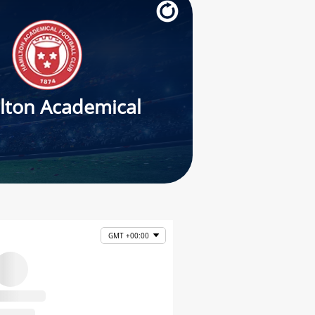
lton Academical
GMT +00:00