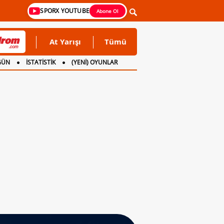
SPORX YOUTUBE
Abone Ol
At Yarışı
Tümü
GÜN
İSTATİSTİK
(YENİ) OYUNLAR