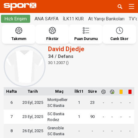
ANA SAYFA
İLK11 KUR
At Yarışı Bankoları
TV'
Hızlı Erişim
Takımım
Fikstür
Puan Durumu
Canlı Skor
David Djedje
34 / Defans
30.1.2007 ()
Hafta
Tarih
Maç
İlk11
Süre
Montpellier
6
20 Eyl, 2025
1
23
-
-
-
-
SC Bastia
SC Bastia
7
23 Eyl, 2025
1
90
-
-
-
-
Rodez
Grenoble
8
26 Eyl, 2025
-
-
-
-
-
-
SC Bastia