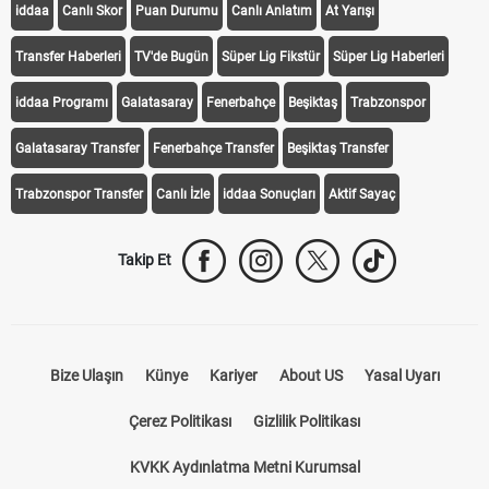
iddaa
Canlı Skor
Puan Durumu
Canlı Anlatım
At Yarışı
Transfer Haberleri
TV'de Bugün
Süper Lig Fikstür
Süper Lig Haberleri
iddaa Programı
Galatasaray
Fenerbahçe
Beşiktaş
Trabzonspor
Galatasaray Transfer
Fenerbahçe Transfer
Beşiktaş Transfer
Trabzonspor Transfer
Canlı İzle
iddaa Sonuçları
Aktif Sayaç
Takip Et
Bize Ulaşın
Künye
Kariyer
About US
Yasal Uyarı
Çerez Politikası
Gizlilik Politikası
KVKK Aydınlatma Metni Kurumsal