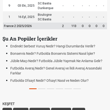
SC Bastia
9
03 Eki, 2025
-
-
-
-
-
-
Dunkerque
Boulogne
1
16 Eyl, 2025
-
-
-
-
-
-
SC Bastia
France 2 2025/2026
2
113
0
0
0
0
Şu An Popüler İçerikler
Endirekt Serbest Vuruş Nedir? Hangi Durumlarda Verilir?
Bonservis Nedir? Futbolda Bonservis Sistemi Nasıl İşler?
Jübile Maçı Nedir? Futbolda Jübile Yapmak Ne Anlama Gelir?
Futbolda Averaj Nedir? Genel Averaj ve İkili Averaj Arasındaki
Farklar
Futbolda Ofsayt Nedir? Ofsayt Nasıl ve Neden Olur?
KEŞFET