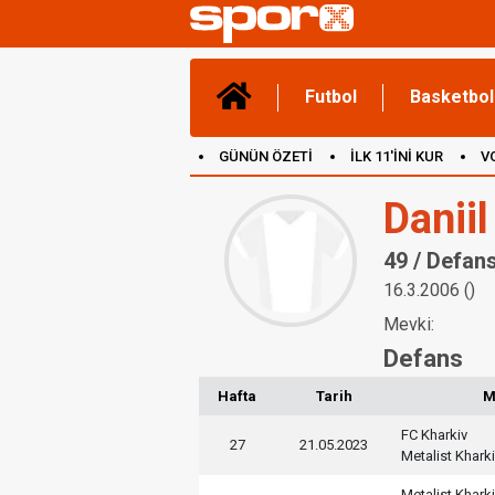
Futbol
Basketbol
GÜNÜN ÖZETİ
İLK 11'İNİ KUR
V
(YENİ) OYUNLAR
CANLI ANLATIM
Danii
49 / Defan
16.3.2006 ()
Mevki:
Defans
Hafta
Tarih
M
FC Kharkiv
27
21.05.2023
Metalist Khark
Metalist Khark