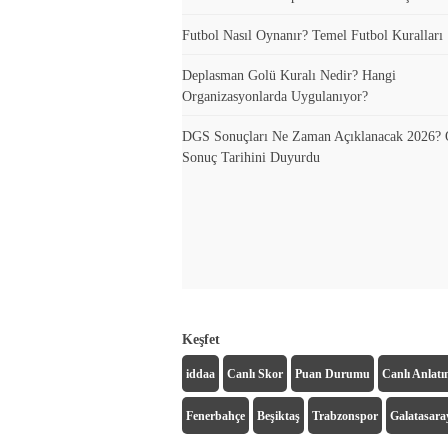
Futbol Nasıl Oynanır? Temel Futbol Kuralları
Deplasman Golü Kuralı Nedir? Hangi
Organizasyonlarda Uygulanıyor?
DGS Sonuçları Ne Zaman Açıklanacak 2026
Sonuç Tarihini Duyurdu
Keşfet
iddaa
Canlı Skor
Puan Durumu
Canlı Anlat
Fenerbahçe
Beşiktaş
Trabzonspor
Galatasara