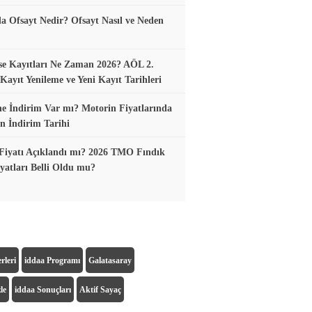
a Ofsayt Nedir? Ofsayt Nasıl ve Neden
se Kayıtları Ne Zaman 2026? AÖL 2.
ayıt Yenileme ve Yeni Kayıt Tarihleri
e İndirim Var mı? Motorin Fiyatlarında
n İndirim Tarihi
Fiyatı Açıklandı mı? 2026 TMO Fındık
yatları Belli Oldu mu?
rleri
iddaa Programı
Galatasaray
le
iddaa Sonuçları
Aktif Sayaç