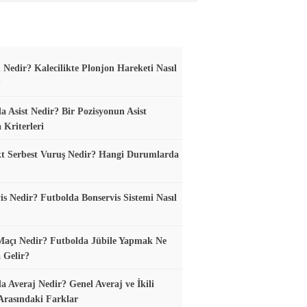
 Nedir? Kalecilikte Plonjon Hareketi Nasıl
?
a Asist Nedir? Bir Pozisyonun Asist
 Kriterleri
t Serbest Vuruş Nedir? Hangi Durumlarda
is Nedir? Futbolda Bonservis Sistemi Nasıl
Maçı Nedir? Futbolda Jübile Yapmak Ne
 Gelir?
a Averaj Nedir? Genel Averaj ve İkili
Arasındaki Farklar