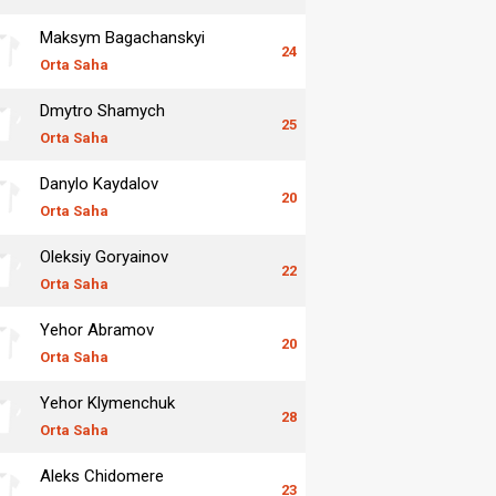
Maksym Bagachanskyi
24
Orta Saha
Dmytro Shamych
25
Orta Saha
Danylo Kaydalov
20
Orta Saha
Oleksiy Goryainov
22
Orta Saha
Yehor Abramov
20
Orta Saha
Yehor Klymenchuk
28
Orta Saha
Aleks Chidomere
23