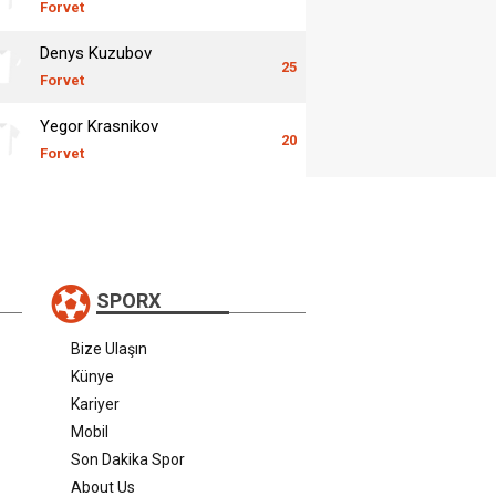
Forvet
Denys Kuzubov
25
Forvet
Yegor Krasnikov
20
Forvet
SPORX
Bize Ulaşın
Künye
Kariyer
Mobil
Son Dakika Spor
About Us