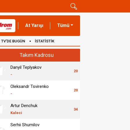
At Yarışı
Tümü
TV'DE BUGÜN
İSTATİSTİK
Takım Kadrosu
Danyil Teplyakov
20
-
Oleksandr Tsvirenko
20
-
Artur Denchuk
34
Kaleci
Serhii Shumilov