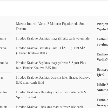
Mazota İndirim Var mı? Motorin Fiyatlarında Son
Plonjon
Durum
Yapılır
anır?
Hradec Kralove Beşiktaş maçı şifresiz canlı yayın izle
Futbold
Sayılma
or ve
Hradec Kralove Beşiktaş CANLI İZLE ŞİFRESİZ
(Hradec Kralove BJK)
Endirek
Verilir?
ezonda
Hradec Kralove Beşiktaş maçı şifresiz S Sport Plus
izle, Hradec Kralove BJK link
Bonserv
İşler?
rar
Hradec Kralove Beşiktaş ücretsiz izle, Hradec Kralove
BJK maçı canlı linki
Jübile 
Anlama
ar Ne
Hradec Kralove - Beşiktaş maçı şifresiz izle canlı S
Sport Plus linki
Futbold
Averaj 
mları
Hradec Kralove - Beşiktaş maçı şifresiz izle canlı