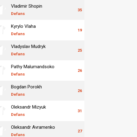
Vladimir Shopin
35
Defans
Kyrylo Vlaha
19
Defans
Vladyslav Mudryk
25
Defans
Pathy Malumandsoko
26
Defans
Bogdan Porokh
26
Defans
Oleksandr Mizyuk
31
Defans
Oleksandr Avramenko
27
Defans