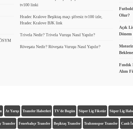
tv100 linki
Futbold
Olur?
Hradec Kralove Beşiktaş maçı şifresiz tv100 izle,
Hradec Kralove BJK link
Açık Li
Dönem K
Trivela Nedir? Trivela Vuruşu Nasıl Yapılır?
? ÖSYM
Motorin
Röveşata Nedir? Röveşata Vuruşu Nasıl Yapılır?
Beklene
Fındık 
Alım Fi
ım
At Yarışı
Transfer Haberleri
TV'de Bugün
Süper Lig Fikstür
Süper Lig Habe
y Transfer
Fenerbahçe Transfer
Beşiktaş Transfer
Trabzonspor Transfer
Canlı İz