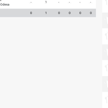
-
1
-
-
-
-
 Odesa
0
1
0
0
0
0