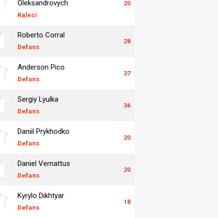
Oleksandrovych
20
Kaleci
Roberto Corral
28
Defans
Anderson Pico
37
Defans
Sergiy Lyulka
36
Defans
Daniil Prykhodko
20
Defans
Daniel Vernattus
20
Defans
Kyrylo Dikhtyar
18
Defans