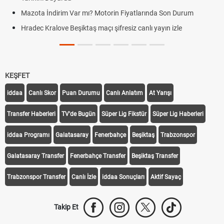
Mazota İndirim Var mı? Motorin Fiyatlarında Son Durum
Hradec Kralove Beşiktaş maçı şifresiz canlı yayın izle
KEŞFET
iddaa
Canlı Skor
Puan Durumu
Canlı Anlatım
At Yarışı
Transfer Haberleri
TV'de Bugün
Süper Lig Fikstür
Süper Lig Haberleri
iddaa Programı
Galatasaray
Fenerbahçe
Beşiktaş
Trabzonspor
Galatasaray Transfer
Fenerbahçe Transfer
Beşiktaş Transfer
Trabzonspor Transfer
Canlı İzle
iddaa Sonuçları
Aktif Sayaç
Takip Et