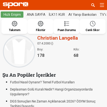
ANA SAYFA
İLK11 KUR
At Yarışı Bankoları
TV'
Hızlı Erişim
Takımım
Fikstür
Puan Durumu
Canlı Skor
Christian Langella
07.4.2000 ()
Boy:
Kilo:
178
68
Şu An Popüler İçerikler
Futbol Nasıl Oynanır? Temel Futbol Kuralları
Deplasman Golü Kuralı Nedir? Hangi Organizasyonlarda
Uygulanıyor?
DGS Sonuçları Ne Zaman Açıklanacak 2026? ÖSYM Sonuç
Tarihini Duyurdu