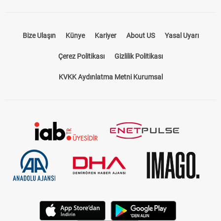
Bize Ulaşın
Künye
Kariyer
About US
Yasal Uyarı
Çerez Politikası
Gizlilik Politikası
KVKK Aydınlatma Metni Kurumsal