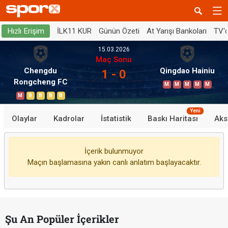
İLK11 KUR
Günün Özeti
At Yarışı Bankoları
TV'
Hızlı Erişim
15.03.2026
Maç Sonu
Chengdu
Qingdao Hainiu
1 - 0
Rongcheng FC
M
M
M
M
M
M
B
B
B
B
Yeni
Olaylar
Kadrolar
İstatistik
Baskı Haritası
Aks
İçerik bulunmuyor
Maçın başlamasına yakın canlı anlatım başlayacaktır.
Şu An Popüler İçerikler