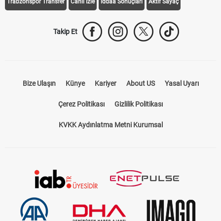
Trabzonspor Transfer
Canlı İzle
iddaa Sonuçları
Aktif Sayaç
Takip Et
Bize Ulaşın
Künye
Kariyer
About US
Yasal Uyarı
Çerez Politikası
Gizlilik Politikası
KVKK Aydınlatma Metni Kurumsal