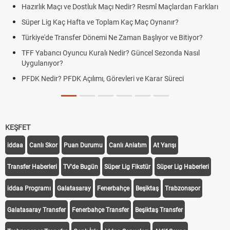
Hazırlık Maçı ve Dostluk Maçı Nedir? Resmî Maçlardan Farkları
Süper Lig Kaç Hafta ve Toplam Kaç Maç Oynanır?
Türkiye'de Transfer Dönemi Ne Zaman Başlıyor ve Bitiyor?
TFF Yabancı Oyuncu Kuralı Nedir? Güncel Sezonda Nasıl
Uygulanıyor?
PFDK Nedir? PFDK Açılımı, Görevleri ve Karar Süreci
KEŞFET
iddaa
Canlı Skor
Puan Durumu
Canlı Anlatım
At Yarışı
Transfer Haberleri
TV'de Bugün
Süper Lig Fikstür
Süper Lig Haberleri
iddaa Programı
Galatasaray
Fenerbahçe
Beşiktaş
Trabzonspor
Galatasaray Transfer
Fenerbahçe Transfer
Beşiktaş Transfer