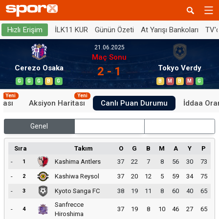
İLK11 KUR
Günün Özeti
At Yarışı Bankoları
TV'
Hızlı Erişim
21.06.2025
Maç Sonu
Cerezo Osaka
Tokyo Verdy
2 - 1
G
G
G
B
G
B
M
B
M
G
Yeni
Yeni
tası
Aksiyon Haritası
Canlı Puan Durumu
İddaa Oran
Genel
İç Saha
Dış Saha
Sıra
Takım
O
G
B
M
A
Y
P
-
Kashima Antlers
37
22
7
8
56
30
73
1
-
Kashiwa Reysol
37
20
12
5
59
34
75
2
-
Kyoto Sanga FC
38
19
11
8
60
40
65
3
Sanfrecce
-
37
19
8
10
46
27
65
4
Hiroshima