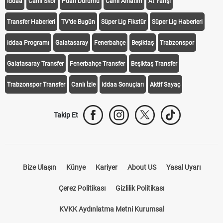
iddaa
Canlı Skor
Puan Durumu
Canlı Anlatım
At Yarışı
Transfer Haberleri
TV'de Bugün
Süper Lig Fikstür
Süper Lig Haberleri
iddaa Programı
Galatasaray
Fenerbahçe
Beşiktaş
Trabzonspor
Galatasaray Transfer
Fenerbahçe Transfer
Beşiktaş Transfer
Trabzonspor Transfer
Canlı İzle
iddaa Sonuçları
Aktif Sayaç
Takip Et
Bize Ulaşın
Künye
Kariyer
About US
Yasal Uyarı
Çerez Politikası
Gizlilik Politikası
KVKK Aydınlatma Metni Kurumsal