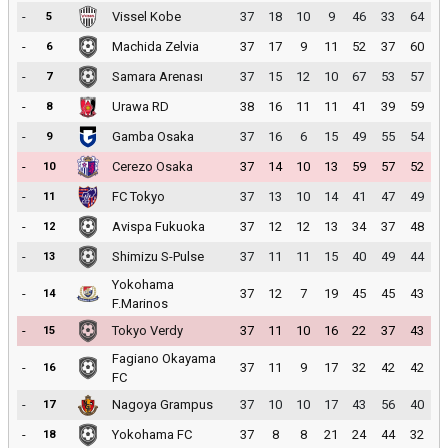
-
Vissel Kobe
37
18
10
9
46
33
64
5
-
Machida Zelvia
37
17
9
11
52
37
60
6
-
Samara Arenası
37
15
12
10
67
53
57
7
-
Urawa RD
38
16
11
11
41
39
59
8
-
Gamba Osaka
37
16
6
15
49
55
54
9
-
Cerezo Osaka
37
14
10
13
59
57
52
10
-
FC Tokyo
37
13
10
14
41
47
49
11
-
Avispa Fukuoka
37
12
12
13
34
37
48
12
-
Shimizu S-Pulse
37
11
11
15
40
49
44
13
Yokohama
-
37
12
7
19
45
45
43
14
F.Marinos
-
Tokyo Verdy
37
11
10
16
22
37
43
15
Fagiano Okayama
-
37
11
9
17
32
42
42
16
FC
-
Nagoya Grampus
37
10
10
17
43
56
40
17
-
Yokohama FC
37
8
8
21
24
44
32
18