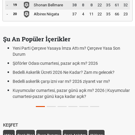
-
Shonan Bellmare
38
8
8
22
35
61
32
19
-
Albirex Niigata
37
4
11
22
35
66
23
20
Şu An Popüler İçerikler
Yeni Parti Çerçeve Yasaya İmza Attı mı? Çerçeve Yasa Son
Durum
Şöförler Odası cumartesi, pazar açık mı? 2026
Bedelli Askerlik Ücreti 2026 Ne Kadar? Zam mı gelecek?
Bedelli askerlik çarşı izni var mı? 2026 ziyaret var mı?
Kuyumcular cumartesi, pazar günü açık mı? 2026 | Kuyumcular
cumartesi-pazar günü kaça kadar açık?
KEŞFET