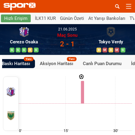
İLK11 KUR
Günün Özeti
At Yarışı Bankoları
TV
Hızlı Erişim
21.06.2025
Maç Sonu
Cerezo Osaka
Tokyo Verdy
2 - 1
G
G
G
B
G
B
M
B
M
G
Yeni
Yeni
Baskı Haritası
Aksiyon Haritası
Canlı Puan Durumu
İ
0'
15'
30'