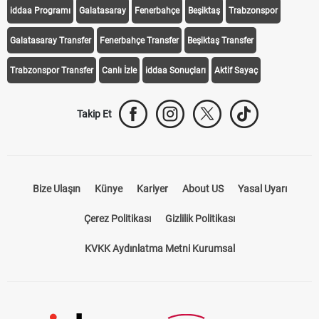
iddaa Programı
Galatasaray
Fenerbahçe
Beşiktaş
Trabzonspor
Galatasaray Transfer
Fenerbahçe Transfer
Beşiktaş Transfer
Trabzonspor Transfer
Canlı İzle
iddaa Sonuçları
Aktif Sayaç
Takip Et
Bize Ulaşın
Künye
Kariyer
About US
Yasal Uyarı
Çerez Politikası
Gizlilik Politikası
KVKK Aydınlatma Metni Kurumsal