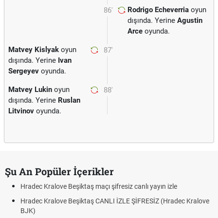
Rodrigo Echeverria
oyun
86'
dışında. Yerine
Agustin
Arce
oyunda.
Matvey Kislyak
oyun
87'
dışında. Yerine
Ivan
Sergeyev
oyunda.
Matvey Lukin
oyun
88'
dışında. Yerine
Ruslan
Litvinov
oyunda.
Şu An Popüler İçerikler
Hradec Kralove Beşiktaş maçı şifresiz canlı yayın izle
Hradec Kralove Beşiktaş CANLI İZLE ŞİFRESİZ (Hradec Kralove
BJK)