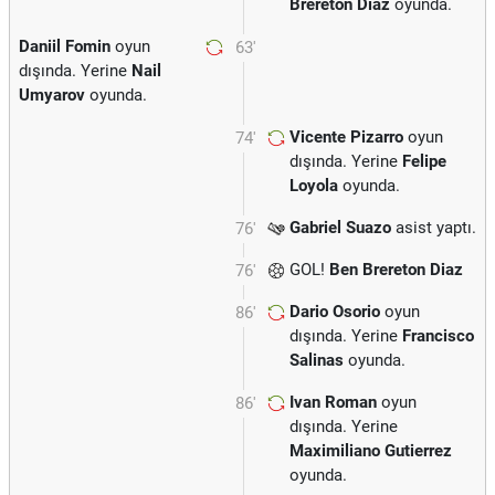
Brereton Diaz
oyunda.
Daniil Fomin
oyun
63'
dışında. Yerine
Nail
Umyarov
oyunda.
Vicente Pizarro
oyun
74'
dışında. Yerine
Felipe
Loyola
oyunda.
Gabriel Suazo
asist yaptı.
76'
GOL!
Ben Brereton Diaz
76'
Dario Osorio
oyun
86'
dışında. Yerine
Francisco
Salinas
oyunda.
Ivan Roman
oyun
86'
dışında. Yerine
Maximiliano Gutierrez
oyunda.