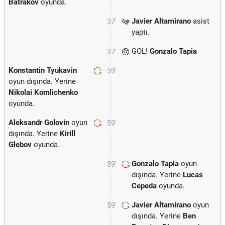
Batrakov
oyunda.
Javier Altamirano
asist
37'
yaptı.
GOL!
Gonzalo Tapia
37'
Konstantin Tyukavin
59'
oyun dışında. Yerine
Nikolai Komlichenko
oyunda.
Aleksandr Golovin
oyun
59'
dışında. Yerine
Kirill
Glebov
oyunda.
Gonzalo Tapia
oyun
59'
dışında. Yerine
Lucas
Cepeda
oyunda.
Javier Altamirano
oyun
59'
dışında. Yerine
Ben