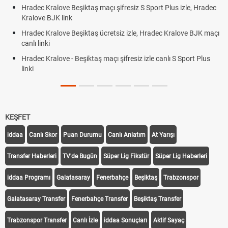
Hradec Kralove Beşiktaş maçı şifresiz S Sport Plus izle, Hradec
Kralove BJK link
Hradec Kralove Beşiktaş ücretsiz izle, Hradec Kralove BJK maçı
canlı linki
Hradec Kralove - Beşiktaş maçı şifresiz izle canlı S Sport Plus
linki
KEŞFET
iddaa
Canlı Skor
Puan Durumu
Canlı Anlatım
At Yarışı
Transfer Haberleri
TV'de Bugün
Süper Lig Fikstür
Süper Lig Haberleri
iddaa Programı
Galatasaray
Fenerbahçe
Beşiktaş
Trabzonspor
Galatasaray Transfer
Fenerbahçe Transfer
Beşiktaş Transfer
Trabzonspor Transfer
Canlı İzle
iddaa Sonuçları
Aktif Sayaç