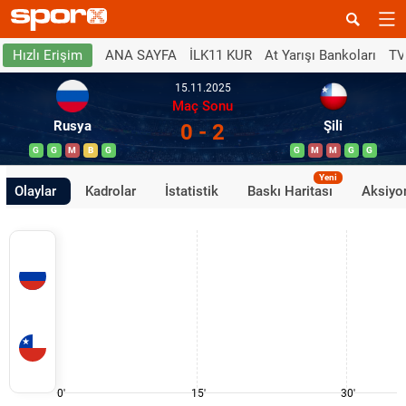
ANA SAYFA
İLK11 KUR
At Yarışı Bankoları
TV
Hızlı Erişim
15.11.2025
Maç Sonu
Rusya
Şili
0 - 2
G
G
M
B
G
G
M
M
G
G
Yeni
Olaylar
Kadrolar
İstatistik
Baskı Haritası
Aksiyon
0'
15'
30'