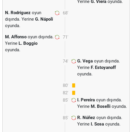
Yerine
G. Viera
oyunda.
N. Rodríguez
oyun
68'
dışında. Yerine
G. Nápoli
oyunda.
M. Affonso
oyun dışında.
71'
Yerine
L. Boggio
oyunda.
G. Vega
oyun dışında.
74'
Yerine
F. Estoyanoff
oyunda.
80'
82'
I. Pereira
oyun dışında.
85'
Yerine
M. Boselli
oyunda.
R. Núñez
oyun dışında.
85'
Yerine
I. Sosa
oyunda.