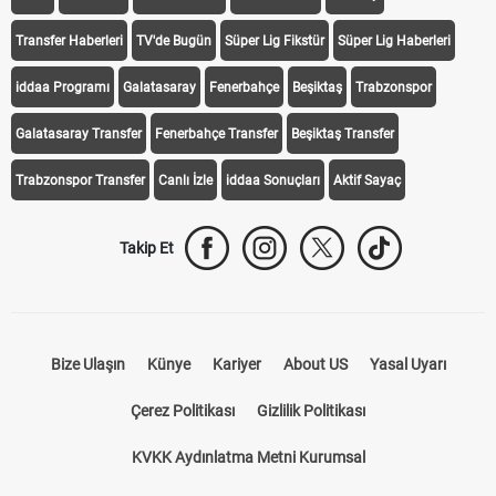
Transfer Haberleri
TV'de Bugün
Süper Lig Fikstür
Süper Lig Haberleri
iddaa Programı
Galatasaray
Fenerbahçe
Beşiktaş
Trabzonspor
Galatasaray Transfer
Fenerbahçe Transfer
Beşiktaş Transfer
Trabzonspor Transfer
Canlı İzle
iddaa Sonuçları
Aktif Sayaç
Takip Et
Bize Ulaşın
Künye
Kariyer
About US
Yasal Uyarı
Çerez Politikası
Gizlilik Politikası
KVKK Aydınlatma Metni Kurumsal