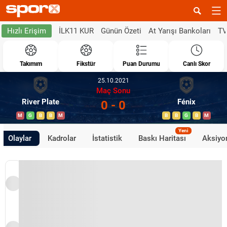
İLK11 KUR
Günün Özeti
At Yarışı Bankoları
TV
Hızlı Erişim
Takımım
Fikstür
Puan Durumu
Canlı Skor
25.10.2021
Maç Sonu
River Plate
Fénix
0 - 0
M
G
B
B
M
B
B
G
B
M
Yeni
Olaylar
Kadrolar
İstatistik
Baskı Haritası
Aksiyon