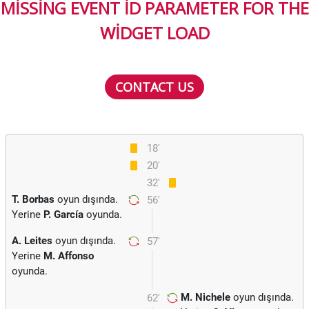
MISSING EVENT ID PARAMETER FOR THE
WIDGET LOAD
CONTACT US
18'
20'
32'
T. Borbas
oyun dışında.
56'
Yerine
P. García
oyunda.
A. Leites
oyun dışında.
57'
Yerine
M. Affonso
oyunda.
M. Nichele
oyun dışında.
62'