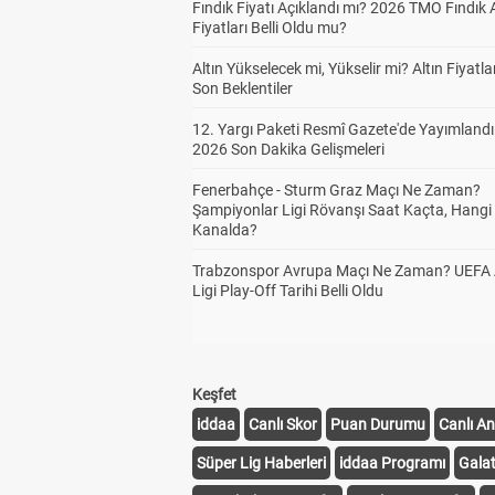
Fındık Fiyatı Açıklandı mı? 2026 TMO Fındık 
Fiyatları Belli Oldu mu?
Altın Yükselecek mi, Yükselir mi? Altın Fiyatlar
Son Beklentiler
12. Yargı Paketi Resmî Gazete'de Yayımlandı
2026 Son Dakika Gelişmeleri
Fenerbahçe - Sturm Graz Maçı Ne Zaman?
Şampiyonlar Ligi Rövanşı Saat Kaçta, Hangi
Kanalda?
Trabzonspor Avrupa Maçı Ne Zaman? UEFA
Ligi Play-Off Tarihi Belli Oldu
Keşfet
iddaa
Canlı Skor
Puan Durumu
Canlı An
Süper Lig Haberleri
iddaa Programı
Gala