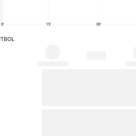
0'
15'
30'
UTBOL