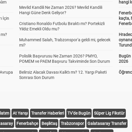
Alım
hangi 
Mevlid Kandili Ne Zaman 2026? Mevlid Kandili
Hangi Güne Denk Geliyor?
Fenerb
ı İçin
kaçta,
Cristiano Ronaldo Futbolu Bıraktı mı? Portekizli
Fenerba
Yıldız Emekli Oldu mu?
 mı?
Hradec
Muhammed Salah, Trabzonspor'a geldi mi, gelecek
oynana
mi?
Turund
Polislik Başvurusu Ne Zaman 2026? PMYO,
Bugün 
POMEM ve PAEM Başvuru Takviminde Son Durum
2026
 Avrupa
Belirsiz Alacak Davası Kalktı mı? 12. Yargı Paketi
Öğrenci
Sonrası Son Durum
latım
At Yarışı
Transfer Haberleri
TV'de Bugün
Süper Lig Fikstür
tasaray
Fenerbahçe
Beşiktaş
Trabzonspor
Galatasaray Transfer