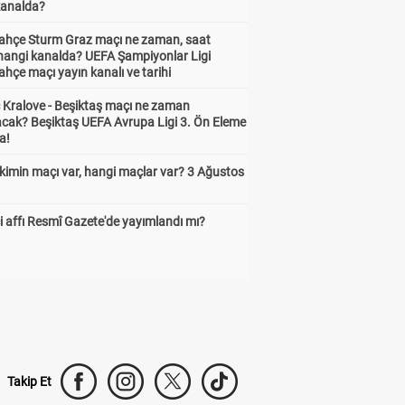
kanalda?
ahçe Sturm Graz maçı ne zaman, saat
 hangi kanalda? UEFA Şampiyonlar Ligi
hçe maçı yayın kanalı ve tarihi
 Kralove - Beşiktaş maçı ne zaman
cak? Beşiktaş UEFA Avrupa Ligi 3. Ön Eleme
a!
kimin maçı var, hangi maçlar var? 3 Ağustos
 affı Resmî Gazete'de yayımlandı mı?
Takip Et