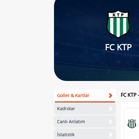
FC KTP
FC KTP 
Goller & Kartlar
Kadrolar
Canlı Anlatım
İstatistik