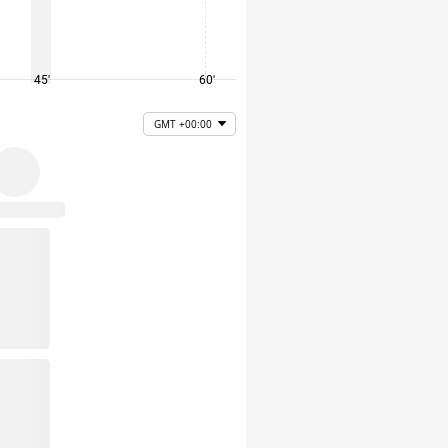
45'
60'
75'
GMT +00:00