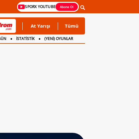
SPORX YOUTUBE
Abone Ol
At Yarışı
Tümü
GÜN
İSTATİSTİK
(YENİ) OYUNLAR