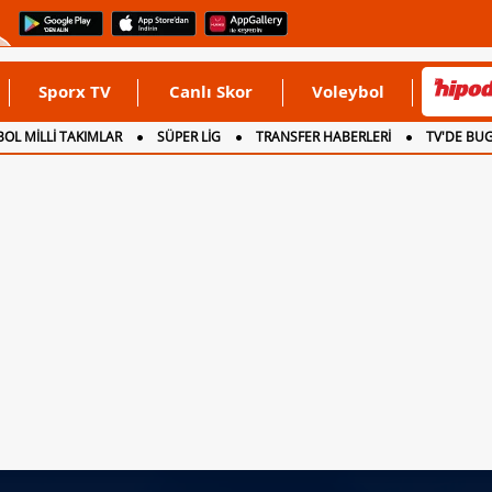
Sporx TV
Canlı Skor
Voleybol
OL MİLLİ TAKIMLAR
SÜPER LİG
TRANSFER HABERLERİ
TV'DE BU