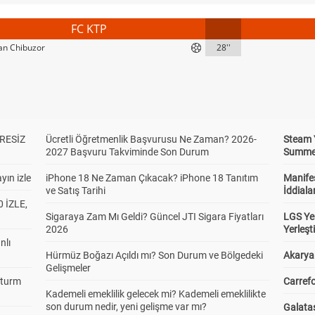
FC KTP
ian Chibuzor
28''
RESİZ
Ücretli Öğretmenlik Başvurusu Ne Zaman? 2026-
Steam 
2027 Başvuru Takviminde Son Durum
Summer 
yın izle
iPhone 18 Ne Zaman Çıkacak? iPhone 18 Tanıtım
Manifes
ve Satış Tarihi
İddiala
 İZLE,
Sigaraya Zam Mı Geldi? Güncel JTI Sigara Fiyatları
LGS Yer
2026
Yerleş
nlı
Hürmüz Boğazı Açıldı mı? Son Durum ve Bölgedeki
Akaryak
Gelişmeler
Sturm
Carrefo
Kademeli emeklilik gelecek mi? Kademeli emeklilikte
son durum nedir, yeni gelişme var mı?
Galatas