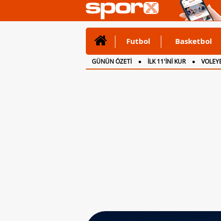
Futbol
Basketbol
GÜNÜN ÖZETİ
İLK 11'İNİ KUR
VOLEYB
CANLI ANLATIM
İNGİLTERE