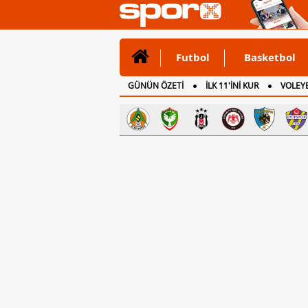
Futbol
Basketbol
GÜNÜN ÖZETİ
İLK 11'İNİ KUR
VOLEYB
CANLI ANLATIM
İNGİLTERE