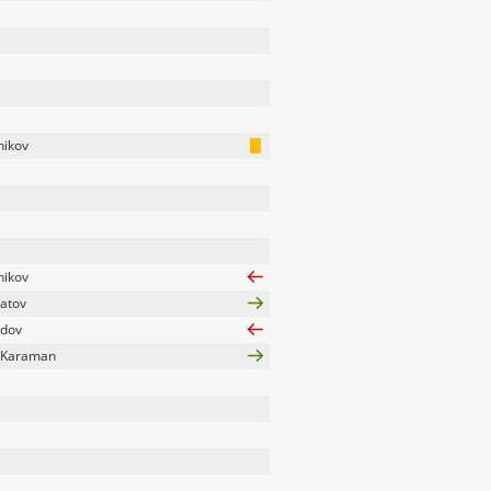
hikov
hikov
atov
dov
 Karaman