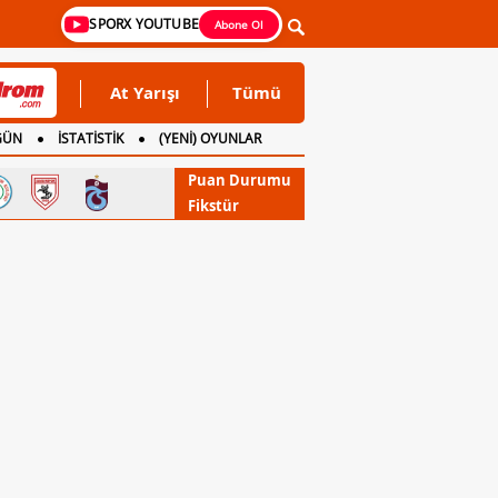
SPORX YOUTUBE
Abone Ol
At Yarışı
Tümü
GÜN
İSTATİSTİK
(YENİ) OYUNLAR
Puan Durumu
Fikstür