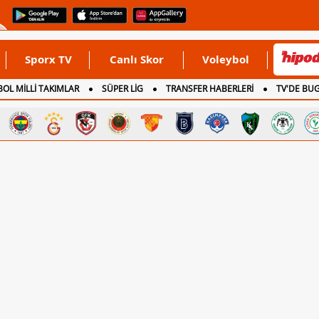
Sporx TV
Canlı Skor
Voleybol
OL MİLLİ TAKIMLAR
SÜPER LİG
TRANSFER HABERLERİ
TV'DE BU