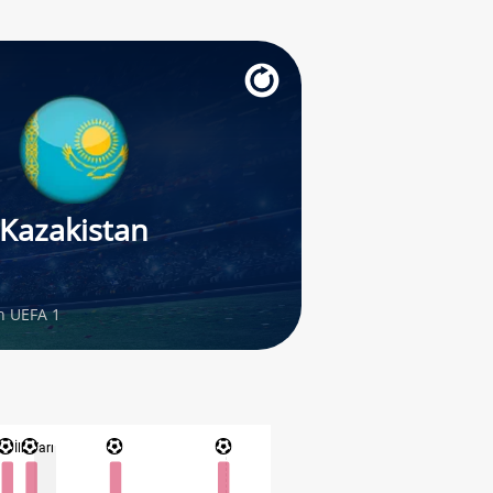
Kazakistan
n UEFA 1
İlk Yarı