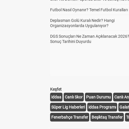
Futbol Nasıl Oynanır? Temel Futbol Kuralları
Deplasman Golü Kuralı Nedir? Hangi
Organizasyonlarda Uygulanıyor?
DGS Sonuçları Ne Zaman Açıklanacak 2026
Sonuç Tarihini Duyurdu
Keşfet
iddaa
Canlı Skor
Puan Durumu
Canlı An
Süper Lig Haberleri
iddaa Programı
Gala
Fenerbahçe Transfer
Beşiktaş Transfer
T