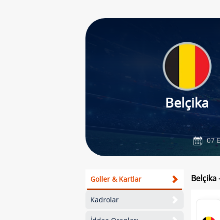
Belçika
07 E
Belçika 
Goller & Kartlar
Kadrolar