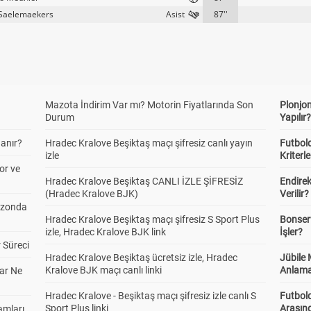
 Saelemaekers
87''
Mazota İndirim Var mı? Motorin Fiyatlarında Son
Plonjon
Durum
Yapılır
anır?
Hradec Kralove Beşiktaş maçı şifresiz canlı yayın
Futbold
izle
Kriterle
or ve
Hradec Kralove Beşiktaş CANLI İZLE ŞİFRESİZ
Endire
(Hradec Kralove BJK)
Verilir?
ezonda
Hradec Kralove Beşiktaş maçı şifresiz S Sport Plus
Bonserv
izle, Hradec Kralove BJK link
İşler?
 Süreci
Hradec Kralove Beşiktaş ücretsiz izle, Hradec
Jübile
Kralove BJK maçı canlı linki
Anlama
ar Ne
Hradec Kralove - Beşiktaş maçı şifresiz izle canlı S
Futbold
Sport Plus linki
Arasınd
amları