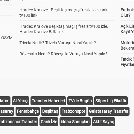
Hradec Kralove - Beşiktaş maçı şifresiz izle canlı
Futbol
tv100 linki
Olur?
Hradec Kralove Beşiktaş maçı şifresiz tv100 izle,
Açık L
Hradec Kralove BJK link
Kayıt Y
? ÖSYM
Trivela Nedir? Trivela Vuruşu Nasıl Yapılır?
Motorin
Beklene
Röveşata Nedir? Röveşata Vuruşu Nasıl Yapılır?
Fındık 
Fiyatla
latım
At Yarışı
Transfer Haberleri
TV'de Bugün
Süper Lig Fikstür
tasaray
Fenerbahçe
Beşiktaş
Trabzonspor
Galatasaray Transfer
rabzonspor Transfer
Canlı İzle
iddaa Sonuçları
Aktif Sayaç