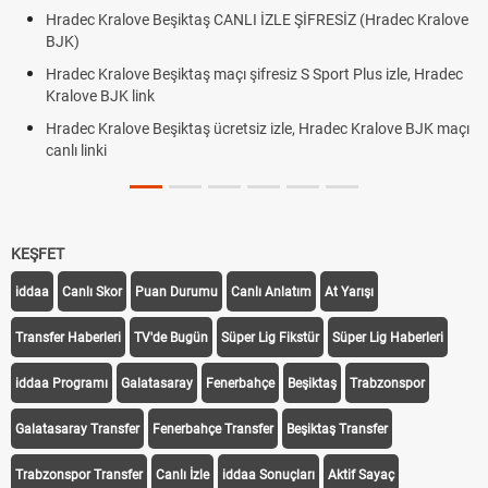
Hradec Kralove Beşiktaş CANLI İZLE ŞİFRESİZ (Hradec Kralove
BJK)
Hradec Kralove Beşiktaş maçı şifresiz S Sport Plus izle, Hradec
Kralove BJK link
Hradec Kralove Beşiktaş ücretsiz izle, Hradec Kralove BJK maçı
canlı linki
KEŞFET
iddaa
Canlı Skor
Puan Durumu
Canlı Anlatım
At Yarışı
Transfer Haberleri
TV'de Bugün
Süper Lig Fikstür
Süper Lig Haberleri
iddaa Programı
Galatasaray
Fenerbahçe
Beşiktaş
Trabzonspor
Galatasaray Transfer
Fenerbahçe Transfer
Beşiktaş Transfer
Trabzonspor Transfer
Canlı İzle
iddaa Sonuçları
Aktif Sayaç