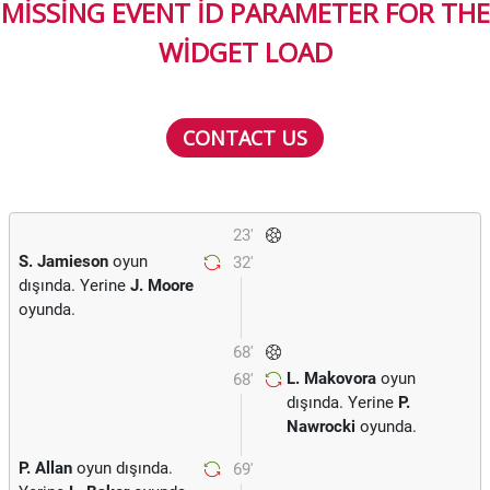
MISSING EVENT ID PARAMETER FOR THE
WIDGET LOAD
CONTACT US
23'
S. Jamieson
oyun
32'
dışında. Yerine
J. Moore
oyunda.
68'
L. Makovora
oyun
68'
dışında. Yerine
P.
Nawrocki
oyunda.
P. Allan
oyun dışında.
69'