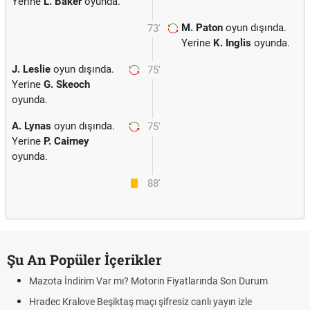
Yerine
L. Baker
oyunda.
M. Paton
oyun dışında.
73'
Yerine
K. Inglis
oyunda.
J. Leslie
oyun dışında.
75'
Yerine
G. Skeoch
oyunda.
A. Lynas
oyun dışında.
75'
Yerine
P. Cairney
oyunda.
88'
Şu An Popüler İçerikler
Mazota İndirim Var mı? Motorin Fiyatlarında Son Durum
Hradec Kralove Beşiktaş maçı şifresiz canlı yayın izle