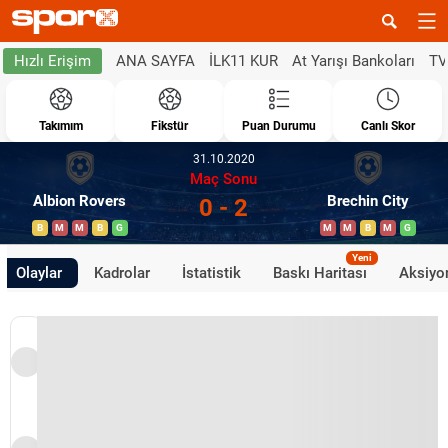
ANA SAYFA
İLK11 KUR
At Yarışı Bankoları
TV
Hızlı Erişim
Takımım
Fikstür
Puan Durumu
Canlı Skor
31.10.2020
Maç Sonu
Albion Rovers
Brechin City
0 - 2
B
M
M
B
G
M
M
B
M
G
Yeni
Olaylar
Kadrolar
İstatistik
Baskı Haritası
Aksiyon