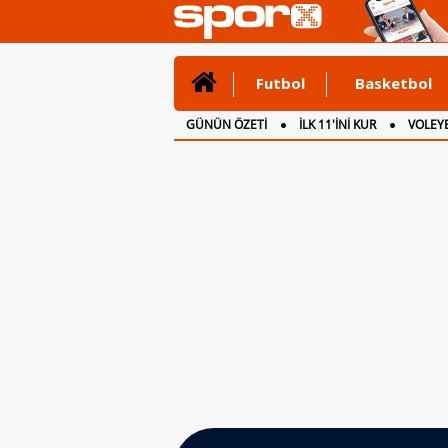
Futbol
Basketbol
GÜNÜN ÖZETİ
İLK 11'İNİ KUR
VOLEYB
CANLI ANLATIM
İNGİLTERE