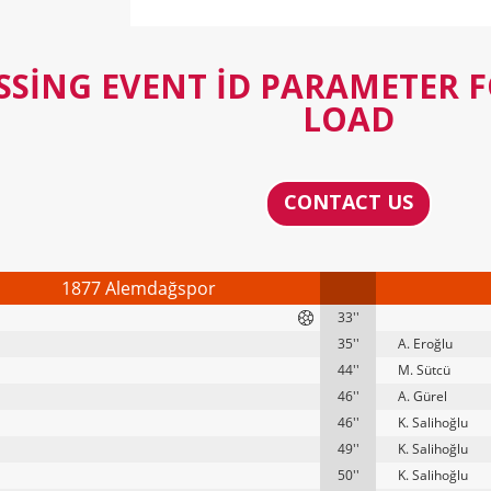
SSING EVENT ID PARAMETER 
LOAD
CONTACT US
1877 Alemdağspor
33''
35''
A. Eroğlu
44''
M. Sütcü
46''
A. Gürel
46''
K. Salihoğlu
49''
K. Salihoğlu
50''
K. Salihoğlu