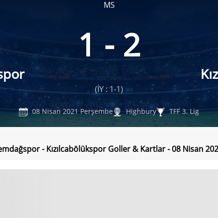
MS
1 - 2
spor
Kı
(İY : 1-1)
08 Nisan 2021 Perşembe
Highbury
TFF 3. Lig
emdağspor - Kızılcabölükspor Goller & Kartlar - 08 Nisan 2