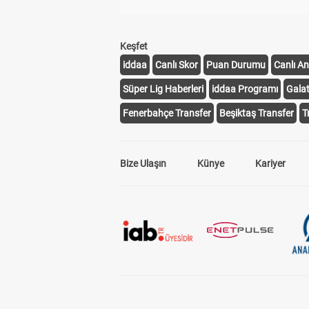
Keşfet
iddaa
Canlı Skor
Puan Durumu
Canlı An
Süper Lig Haberleri
iddaa Programı
Gala
Fenerbahçe Transfer
Beşiktaş Transfer
T
Bize Ulaşın
Künye
Kariyer