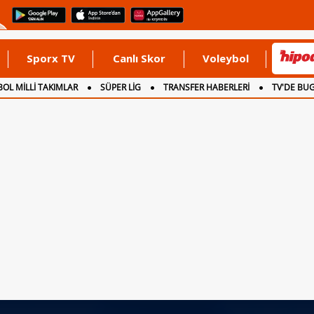
Sporx TV
Canlı Skor
Voleybol
OL MİLLİ TAKIMLAR
SÜPER LİG
TRANSFER HABERLERİ
TV'DE BU