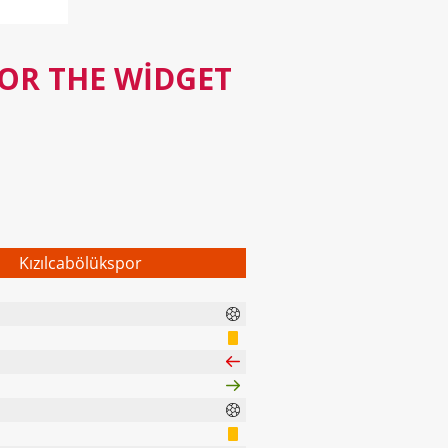
FOR THE WIDGET
Kızılcabölükspor