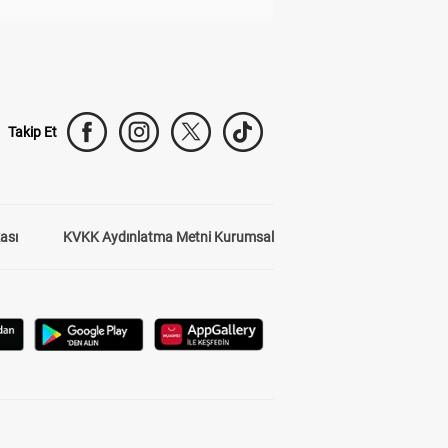
Takip Et
kası
KVKK Aydınlatma Metni Kurumsal