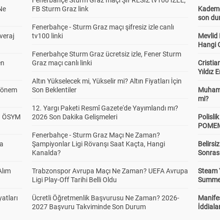
Fenerbahçe Sturm Graz maçı ŞİFRESİZ tv100 İZLE,
Ne
FB Sturm Graz link
Kademel
son dur
Fenerbahçe - Sturm Graz maçı şifresiz izle canlı
veraj
tv100 linki
Mevlid
Hangi 
Fenerbahçe Sturm Graz ücretsiz izle, Fener Sturm
en
Graz maçı canlı linki
Cristia
Yıldız 
Altın Yükselecek mi, Yükselir mi? Altın Fiyatları İçin
 Dönem
Son Beklentiler
Muhamm
mi?
12. Yargı Paketi Resmî Gazete'de Yayımlandı mı?
? ÖSYM
2026 Son Dakika Gelişmeleri
Polisl
POMEM 
Fenerbahçe - Sturm Graz Maçı Ne Zaman?
da
Şampiyonlar Ligi Rövanşı Saat Kaçta, Hangi
Belirsi
Kanalda?
Sonras
Alım
Trabzonspor Avrupa Maçı Ne Zaman? UEFA Avrupa
Steam 
Ligi Play-Off Tarihi Belli Oldu
Summer 
atları
Ücretli Öğretmenlik Başvurusu Ne Zaman? 2026-
Manifes
2027 Başvuru Takviminde Son Durum
İddiala