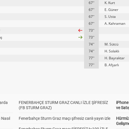
67''
K. Kurt
67''
E. Güner
67''
S. Usta
67''
A. Kahraman
r
73''
uş
73''
74''
M. Sütcü
74''
H. Solaklı
77''
H. Bayraktar
77''
B. Afşarlı
larda
FENERBAHÇE STURM GRAZ CANLI İZLE ŞİFRESİZ
iPhone
(FB STURM GRAZ)
ve Satı
 Nasıl
Fenerbahçe Sturm Graz maçı şifresiz canlı yayın izle
Hürmüz
Gelişm