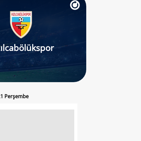
zılcabölükspor
021 Perşembe