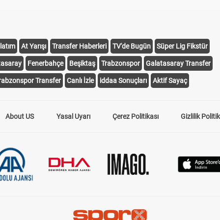
latım
At Yarışı
Transfer Haberleri
TV'de Bugün
Süper Lig Fikstür
tasaray
Fenerbahçe
Beşiktaş
Trabzonspor
Galatasaray Transfer
rabzonspor Transfer
Canlı İzle
iddaa Sonuçları
Aktif Sayaç
About US
Yasal Uyarı
Çerez Politikası
Gizlilik Politi