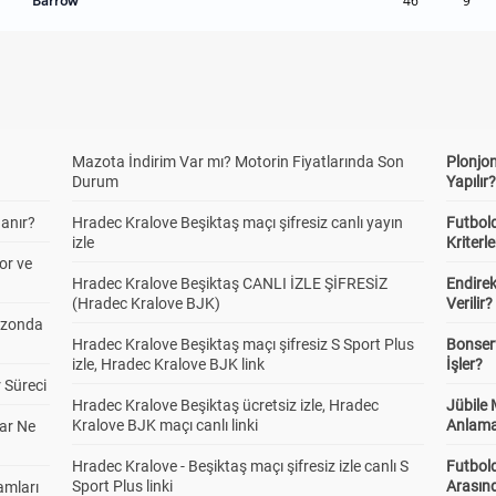
Barrow
46
9
Mazota İndirim Var mı? Motorin Fiyatlarında Son
Plonjon
Durum
Yapılır
anır?
Hradec Kralove Beşiktaş maçı şifresiz canlı yayın
Futbold
izle
Kriterle
or ve
Hradec Kralove Beşiktaş CANLI İZLE ŞİFRESİZ
Endire
(Hradec Kralove BJK)
Verilir?
ezonda
Hradec Kralove Beşiktaş maçı şifresiz S Sport Plus
Bonserv
izle, Hradec Kralove BJK link
İşler?
 Süreci
Hradec Kralove Beşiktaş ücretsiz izle, Hradec
Jübile
Kralove BJK maçı canlı linki
Anlama
ar Ne
Hradec Kralove - Beşiktaş maçı şifresiz izle canlı S
Futbold
Sport Plus linki
Arasınd
amları