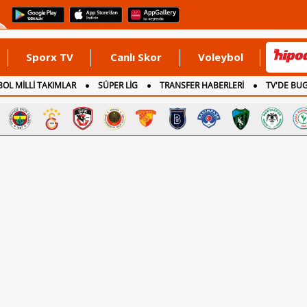
Sporx TV
Canlı Skor
Voleybol
OL MİLLİ TAKIMLAR
SÜPER LİG
TRANSFER HABERLERİ
TV'DE BU