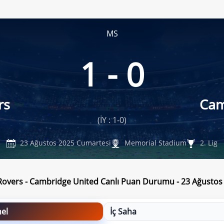
MS
1 - 0
rs
Cam
(İY : 1-0)
23 Ağustos 2025 Cumartesi
Memorial Stadium
2. Lig
 Rovers - Cambridge United Canlı Puan Durumu - 23 Ağusto
el
İç Saha