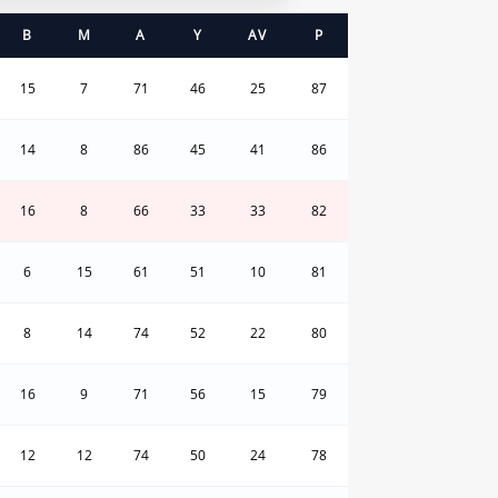
B
M
A
Y
AV
P
15
7
71
46
25
87
14
8
86
45
41
86
16
8
66
33
33
82
6
15
61
51
10
81
8
14
74
52
22
80
16
9
71
56
15
79
12
12
74
50
24
78