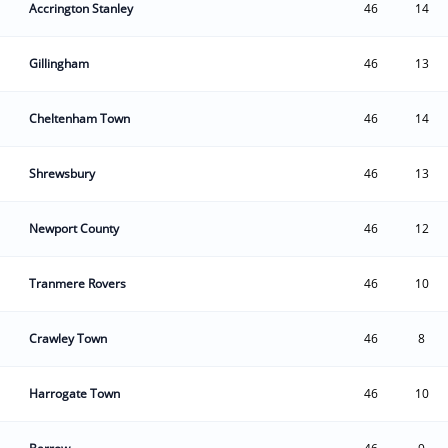
Accrington Stanley
46
14
Gillingham
46
13
Cheltenham Town
46
14
Shrewsbury
46
13
Newport County
46
12
Tranmere Rovers
46
10
Crawley Town
46
8
Harrogate Town
46
10