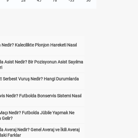
9
28
45
78
-33
36
 Nedir? Kalecilikte Plonjon Hareketi Nasıl
?
a Asist Nedir? Bir Pozisyonun Asist Sayılma
ri
kt Serbest Vuruş Nedir? Hangi Durumlarda
is Nedir? Futbolda Bonservis Sistemi Nasıl
 Maçı Nedir? Futbolda Jübile Yapmak Ne
 Gelir?
a Averaj Nedir? Genel Averaj ve İkili Averaj
aki Farklar