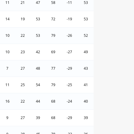
11
21
47
58
-11
53
14
19
53
72
-19
53
10
22
53
79
-26
52
10
23
42
69
-27
49
7
27
48
77
-29
43
11
25
54
79
-25
41
16
22
44
68
-24
40
9
27
39
68
-29
39