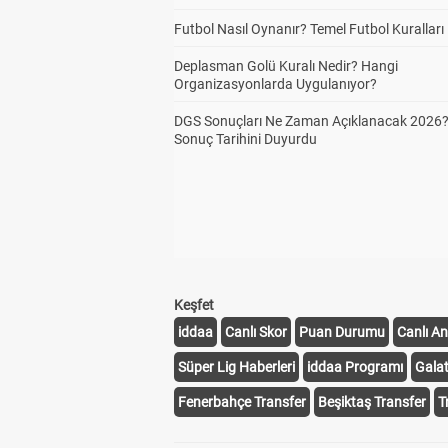
Futbol Nasıl Oynanır? Temel Futbol Kuralları
Deplasman Golü Kuralı Nedir? Hangi
Organizasyonlarda Uygulanıyor?
DGS Sonuçları Ne Zaman Açıklanacak 2026
Sonuç Tarihini Duyurdu
Keşfet
iddaa
Canlı Skor
Puan Durumu
Canlı An
Süper Lig Haberleri
iddaa Programı
Gala
Fenerbahçe Transfer
Beşiktaş Transfer
T