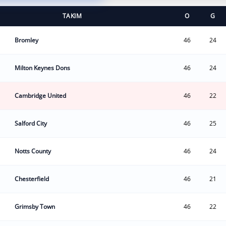
TAKIM
O
G
Bromley
46
24
Milton Keynes Dons
46
24
Cambridge United
46
22
Salford City
46
25
Notts County
46
24
Chesterfield
46
21
Grimsby Town
46
22