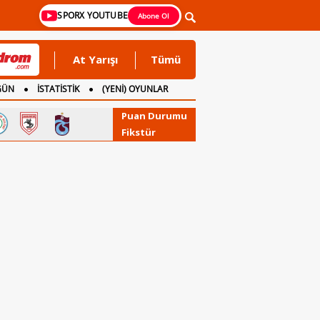
SPORX YOUTUBE
Abone Ol
At Yarışı
Tümü
GÜN
İSTATİSTİK
(YENİ) OYUNLAR
Puan Durumu
Fikstür