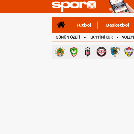
Futbol
Basketbol
GÜNÜN ÖZETİ
İLK 11'İNİ KUR
VOLEYB
CANLI ANLATIM
İNGİLTERE