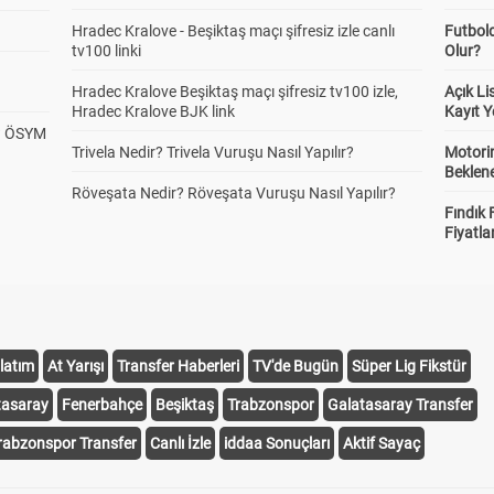
Hradec Kralove - Beşiktaş maçı şifresiz izle canlı
Futbol
tv100 linki
Olur?
Hradec Kralove Beşiktaş maçı şifresiz tv100 izle,
Açık L
Hradec Kralove BJK link
Kayıt Y
? ÖSYM
Trivela Nedir? Trivela Vuruşu Nasıl Yapılır?
Motorin
Beklene
Röveşata Nedir? Röveşata Vuruşu Nasıl Yapılır?
Fındık 
Fiyatla
latım
At Yarışı
Transfer Haberleri
TV'de Bugün
Süper Lig Fikstür
tasaray
Fenerbahçe
Beşiktaş
Trabzonspor
Galatasaray Transfer
rabzonspor Transfer
Canlı İzle
iddaa Sonuçları
Aktif Sayaç