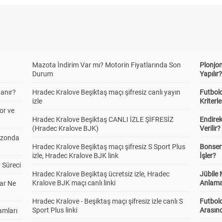
ı/Üstü 3,5
Alt
Üst
1.21
2.48
nci Yarı Sonucu
Mazota İndirim Var mı? Motorin Fiyatlarında Son
Plonjon
1
0
2
Durum
Yapılır
1.54
2.50
5.56
anır?
Hradec Kralove Beşiktaş maçı şifresiz canlı yayın
Futbold
izle
Kriterle
or ve
lam Gol
0-1 gol
2-3 gol
4-5 gol
Hradec Kralove Beşiktaş CANLI İZLE ŞİFRESİZ
Endire
3.43
1.77
3.17
(Hradec Kralove BJK)
Verilir?
ezonda
Hradec Kralove Beşiktaş maçı şifresiz S Sport Plus
Bonserv
izle, Hradec Kralove BJK link
İşler?
ner Sayısı Altı/Üstü
Alt
Üst
 Süreci
5
1.36
1.94
Hradec Kralove Beşiktaş ücretsiz izle, Hradec
Jübile
Kralove BJK maçı canlı linki
Anlama
ar Ne
Hradec Kralove - Beşiktaş maçı şifresiz izle canlı S
Futbold
ner Sayısı Altı/Üstü
Alt
Üst
Sport Plus linki
Arasınd
amları
2.10
1.29