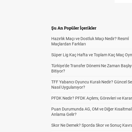
Alt
3
Şu An Popüler İçerikler
Hazırlık Maçı ve Dostluk Maçı Nedir? Resmî
İki
3
Maçlardan Farkları
Süper Lig Kaç Hafta ve Toplam Kaç Maç Oyn
Türkiye'de Transfer Dönemi Ne Zaman Başlıy
Top
3
Bitiyor?
TFF Yabancı Oyuncu Kuralı Nedir? Güncel S
Nasıl Uygulanıyor?
Kor
3
PFDK Nedir? PFDK Açılımı, Görevleri ve Karar
10,
Puan Durumunda AG, OM ve Diğer Kısaltmal
Anlama Gelir?
Kor
3
Skor Ne Demek? Sporda Skor ve Sonuç Kavr
8,5