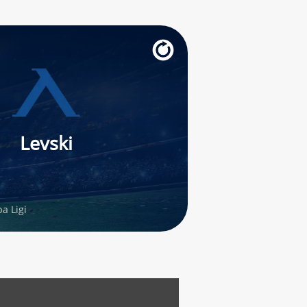
Levski
a Ligi