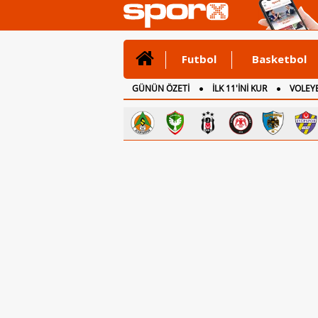
Futbol
Basketbol
GÜNÜN ÖZETİ
İLK 11'İNİ KUR
VOLEYB
CANLI ANLATIM
İNGİLTERE