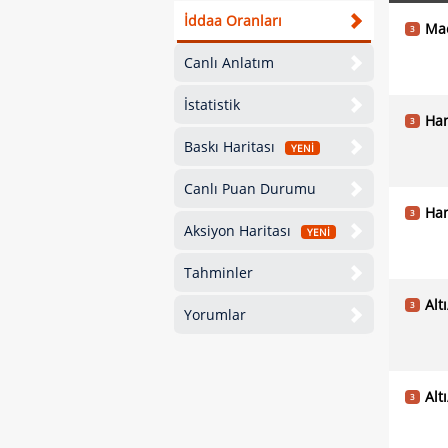
İddaa Oranları
Ma
3
Canlı Anlatım
İstatistik
Han
3
Baskı Haritası
YENİ
Canlı Puan Durumu
Han
3
Aksiyon Haritası
YENİ
Tahminler
Alt
3
Yorumlar
Alt
3