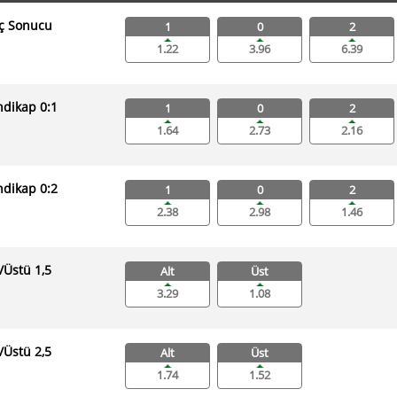
ç Sonucu
1
0
2
1.22
3.96
6.39
dikap 0:1
1
0
2
1.64
2.73
2.16
dikap 0:2
1
0
2
2.38
2.98
1.46
ı/Üstü 1,5
Alt
Üst
3.29
1.08
ı/Üstü 2,5
Alt
Üst
1.74
1.52