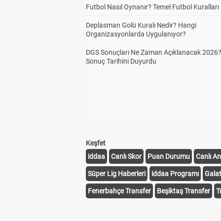
Futbol Nasıl Oynanır? Temel Futbol Kuralları
Deplasman Golü Kuralı Nedir? Hangi
Kor
3
Organizasyonlarda Uygulanıyor?
9,5
DGS Sonuçları Ne Zaman Açıklanacak 2026
Sonuç Tarihini Duyurdu
İlk
3
Han
3
Kor
Keşfet
iddaa
Canlı Skor
Puan Durumu
Canlı An
İlk
3
Kor
Süper Lig Haberleri
iddaa Programı
Gala
Fenerbahçe Transfer
Beşiktaş Transfer
T
İlk
3