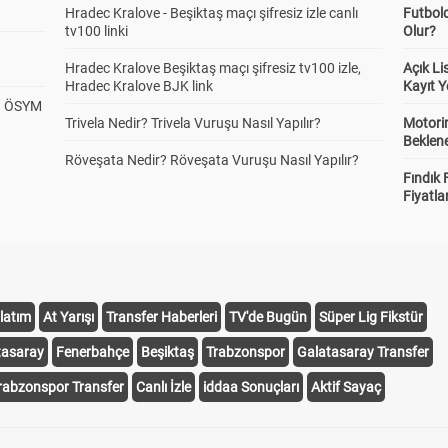
Hradec Kralove - Beşiktaş maçı şifresiz izle canlı
Futbol
tv100 linki
Olur?
ner Sayısı Altı/Üstü
Alt
Üst
Hradec Kralove Beşiktaş maçı şifresiz tv100 izle,
Açık L
1.64
1.55
Hradec Kralove BJK link
Kayıt Y
? ÖSYM
Trivela Nedir? Trivela Vuruşu Nasıl Yapılır?
Motorin
Beklene
 Yarı Korner 4,5
Alt
Üst
Röveşata Nedir? Röveşata Vuruşu Nasıl Yapılır?
1.57
1.63
Fındık 
Fiyatla
gi Takım Daha Çok
1
0
2
ner Kullanır
1.08
6.96
4.74
latım
At Yarışı
Transfer Haberleri
TV'de Bugün
Süper Lig Fikstür
 Yarıda Daha Çok
1
0
2
ner Kullanır
tasaray
Fenerbahçe
Beşiktaş
Trabzonspor
Galatasaray Transfer
1.24
5.17
3.91
rabzonspor Transfer
Canlı İzle
iddaa Sonuçları
Aktif Sayaç
 Korneri Kim Kullanır
1
Olmaz
2
1.23
26.00
2.29