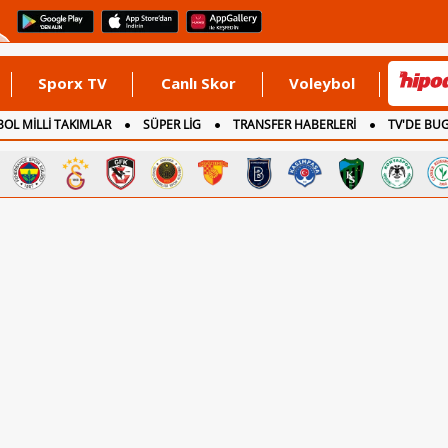
Sporx TV
Canlı Skor
Voleybol
OL MİLLİ TAKIMLAR
SÜPER LİG
TRANSFER HABERLERİ
TV'DE BU