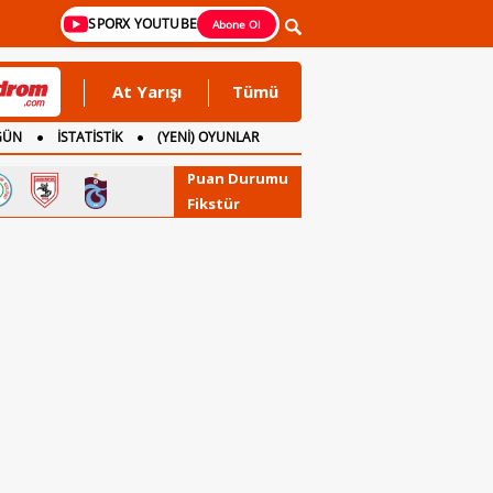
SPORX YOUTUBE
Abone Ol
At Yarışı
Tümü
GÜN
İSTATİSTİK
(YENİ) OYUNLAR
Puan Durumu
Fikstür