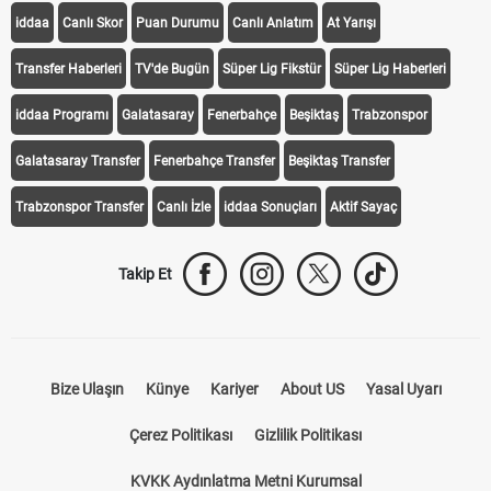
iddaa
Canlı Skor
Puan Durumu
Canlı Anlatım
At Yarışı
Transfer Haberleri
TV'de Bugün
Süper Lig Fikstür
Süper Lig Haberleri
iddaa Programı
Galatasaray
Fenerbahçe
Beşiktaş
Trabzonspor
Galatasaray Transfer
Fenerbahçe Transfer
Beşiktaş Transfer
Trabzonspor Transfer
Canlı İzle
iddaa Sonuçları
Aktif Sayaç
Takip Et
Bize Ulaşın
Künye
Kariyer
About US
Yasal Uyarı
Çerez Politikası
Gizlilik Politikası
KVKK Aydınlatma Metni Kurumsal