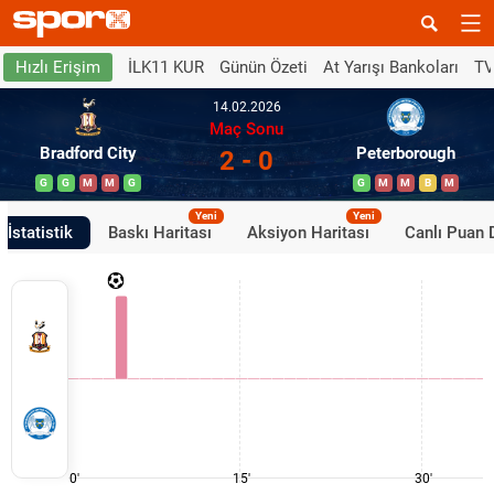
İLK11 KUR
Günün Özeti
At Yarışı Bankoları
TV
Hızlı Erişim
14.02.2026
Maç Sonu
Bradford City
Peterborough
2 - 0
G
G
M
M
G
G
M
M
B
M
Yeni
Yeni
İstatistik
Baskı Haritası
Aksiyon Haritası
Canlı Puan
0'
15'
30'