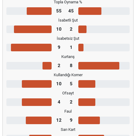
Topla Oynama %
55
45
İsabetli Şut
10
2
İsabetsiz Şut
9
1
Kurtarış
2
8
Kullandığı Korner
10
5
Ofsayt
4
2
Faul
12
9
Sarı Kart