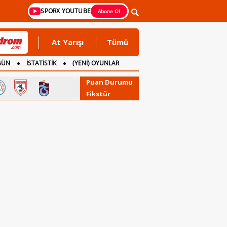
SPORX YOUTUBE
Abone Ol
At Yarışı
Tümü
GÜN
İSTATİSTİK
(YENİ) OYUNLAR
Puan Durumu
Fikstür