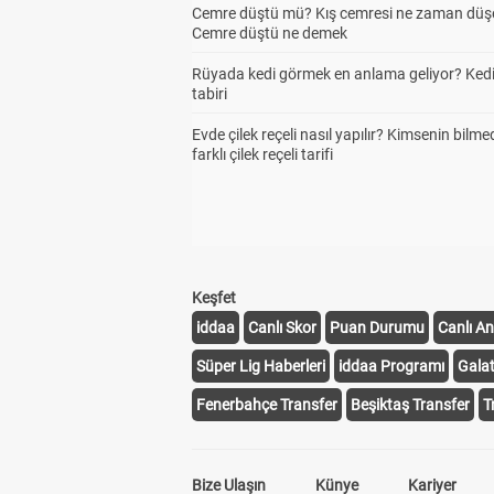
Cemre düştü mü? Kış cemresi ne zaman düş
Cemre düştü ne demek
Rüyada kedi görmek en anlama geliyor? Kedi
tabiri
Evde çilek reçeli nasıl yapılır? Kimsenin bilme
farklı çilek reçeli tarifi
Keşfet
iddaa
Canlı Skor
Puan Durumu
Canlı An
Süper Lig Haberleri
iddaa Programı
Gala
Fenerbahçe Transfer
Beşiktaş Transfer
T
Bize Ulaşın
Künye
Kariyer