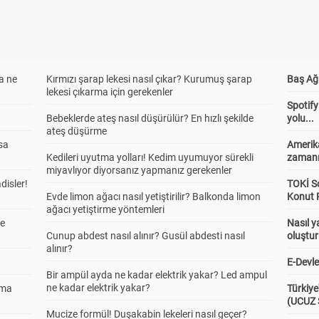
a ne
Kırmızı şarap lekesi nasıl çıkar? Kurumuş şarap
Baş Ağr
lekesi çıkarma için gerekenler
Spotify
Bebeklerde ateş nasıl düşürülür? En hızlı şekilde
yolu...
ateş düşürme
sa
Amerika
Kedileri uyutma yolları! Kedim uyumuyor sürekli
zaman
miyavlıyor diyorsanız yapmanız gerekenler
adisler!
TOKİ So
Evde limon ağacı nasıl yetiştirilir? Balkonda limon
Konut P
ağacı yetiştirme yöntemleri
ne
Nasıl y
Cunup abdest nasıl alınır? Gusül abdesti nasıl
oluştu
alınır?
E-Devle
Bir ampül ayda ne kadar elektrik yakar? Led ampul
ne kadar elektrik yakar?
ama
Türkiye
(UCUZ
Mucize formül! Duşakabin lekeleri nasıl geçer?