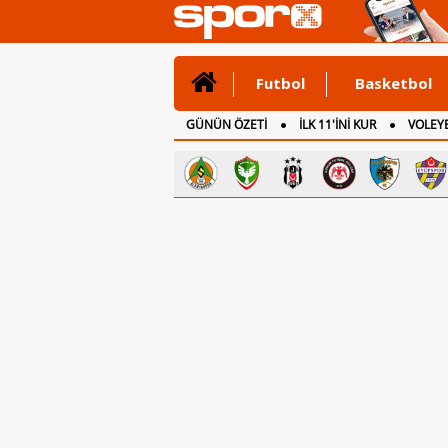
Futbol
Basketbol
GÜNÜN ÖZETİ
İLK 11'İNİ KUR
VOLEYB
CANLI ANLATIM
İNGİLTERE