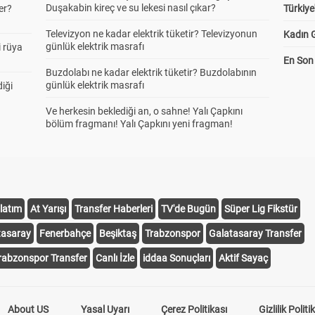
Duşakabin kireç ve su lekesi nasıl çıkar?
er?
Türkiye
Televizyon ne kadar elektrik tüketir? Televizyonun
Kadın G
günlük elektrik masrafı
 rüya
En Son 
Buzdolabı ne kadar elektrik tüketir? Buzdolabının
günlük elektrik masrafı
diği
Ve herkesin beklediği an, o sahne! Yalı Çapkını
bölüm fragmanı! Yalı Çapkını yeni fragman!
latım
At Yarışı
Transfer Haberleri
TV'de Bugün
Süper Lig Fikstür
tasaray
Fenerbahçe
Beşiktaş
Trabzonspor
Galatasaray Transfer
rabzonspor Transfer
Canlı İzle
iddaa Sonuçları
Aktif Sayaç
About US
Yasal Uyarı
Çerez Politikası
Gizlilik Politi