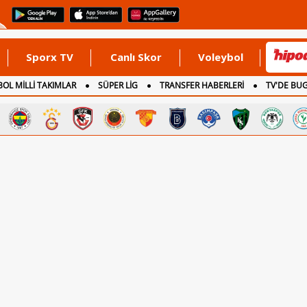
Sporx TV
Canlı Skor
Voleybol
OL MİLLİ TAKIMLAR
SÜPER LİG
TRANSFER HABERLERİ
TV'DE BU