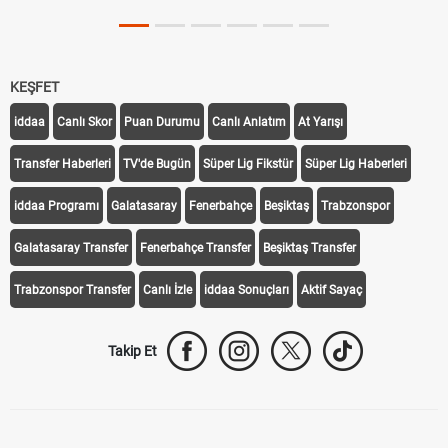
KEŞFET
iddaa
Canlı Skor
Puan Durumu
Canlı Anlatım
At Yarışı
Transfer Haberleri
TV'de Bugün
Süper Lig Fikstür
Süper Lig Haberleri
iddaa Programı
Galatasaray
Fenerbahçe
Beşiktaş
Trabzonspor
Galatasaray Transfer
Fenerbahçe Transfer
Beşiktaş Transfer
Trabzonspor Transfer
Canlı İzle
iddaa Sonuçları
Aktif Sayaç
Takip Et