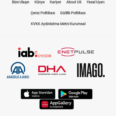
Bize Ulaşın
Künye
Kariyer
About US
Yasal Uyarı
Çerez Politikası
Gizlilik Politikası
KVKK Aydınlatma Metni Kurumsal