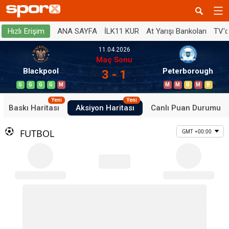
ANA SAYFA
İLK11 KUR
At Yarışı Bankoları
TV'
Hızlı Erişim
11.04.2026
Maç Sonu
Blackpool
Peterborough
3 - 1
G
G
G
G
M
M
M
B
M
B
Yeni
Yeni
Baskı Haritası
Aksiyon Haritası
Canlı Puan Durumu
FUTBOL
GMT +00:00