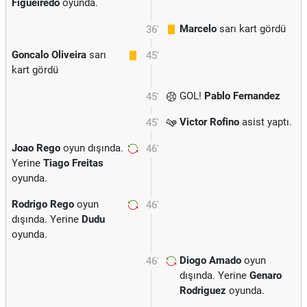
Figueiredo
oyunda.
Marcelo
sarı kart gördü
36'
Goncalo Oliveira
sarı
45'
kart gördü
GOL!
Pablo Fernandez
45'
Victor Rofino
asist yaptı.
45'
Joao Rego
oyun dışında.
46'
Yerine
Tiago Freitas
oyunda.
Rodrigo Rego
oyun
46'
dışında. Yerine
Dudu
oyunda.
Diogo Amado
oyun
46'
dışında. Yerine
Genaro
Rodriguez
oyunda.