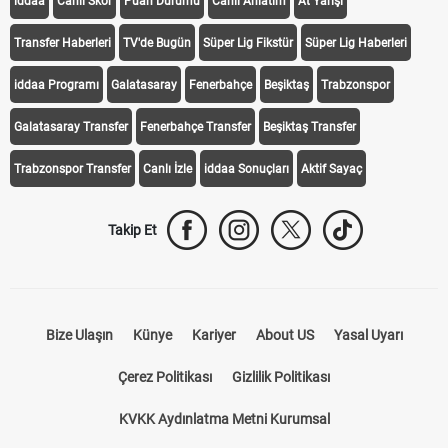
iddaa
Canlı Skor
Puan Durumu
Canlı Anlatım
At Yarışı
Transfer Haberleri
TV'de Bugün
Süper Lig Fikstür
Süper Lig Haberleri
iddaa Programı
Galatasaray
Fenerbahçe
Beşiktaş
Trabzonspor
Galatasaray Transfer
Fenerbahçe Transfer
Beşiktaş Transfer
Trabzonspor Transfer
Canlı İzle
iddaa Sonuçları
Aktif Sayaç
Takip Et
Bize Ulaşın
Künye
Kariyer
About US
Yasal Uyarı
Çerez Politikası
Gizlilik Politikası
KVKK Aydınlatma Metni Kurumsal