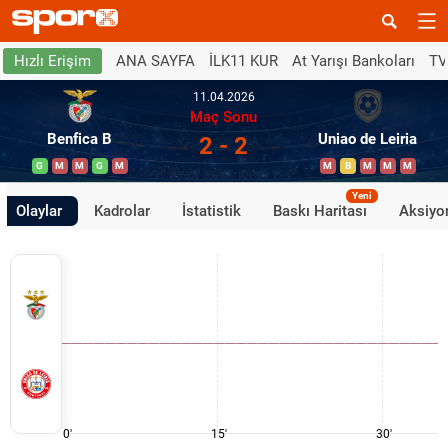
ANA SAYFA
İLK11 KUR
At Yarışı Bankoları
TV
Hızlı Erişim
11.04.2026
Maç Sonu
Benfica B
Uniao de Leiria
2 - 2
G
M
M
G
M
M
B
M
M
M
Yeni
Olaylar
Kadrolar
İstatistik
Baskı Haritası
Aksiyon
0'
15'
30'