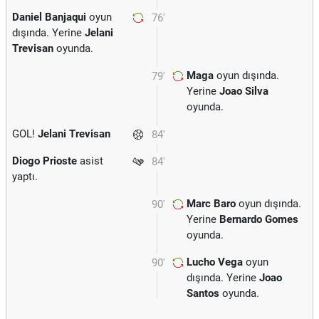
Daniel Banjaqui
oyun
76'
dışında. Yerine
Jelani
Trevisan
oyunda.
Maga
oyun dışında.
79'
Yerine
Joao Silva
oyunda.
GOL!
Jelani Trevisan
84'
Diogo Prioste
asist
84'
yaptı.
Marc Baro
oyun dışında.
90'
Yerine
Bernardo Gomes
oyunda.
Lucho Vega
oyun
90'
dışında. Yerine
Joao
Santos
oyunda.