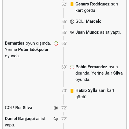
Genaro Rodriguez
sarı
52'
kart gördü
GOL!
Marcelo
55'
Juan Munoz
asist yaptı.
55'
Bernardes
oyun dışında.
65'
Yerine
Peter Edokpolor
oyunda.
Pablo Fernandez
oyun
69'
dışında. Yerine
Jair Silva
oyunda.
Habib Sylla
sarı kart
70'
gördü
GOL!
Rui Silva
72'
Daniel Banjaqui
asist
72'
yaptı.