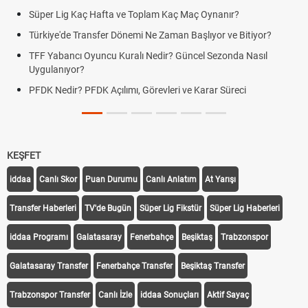
Süper Lig Kaç Hafta ve Toplam Kaç Maç Oynanır?
Türkiye'de Transfer Dönemi Ne Zaman Başlıyor ve Bitiyor?
TFF Yabancı Oyuncu Kuralı Nedir? Güncel Sezonda Nasıl
Uygulanıyor?
PFDK Nedir? PFDK Açılımı, Görevleri ve Karar Süreci
KEŞFET
iddaa
Canlı Skor
Puan Durumu
Canlı Anlatım
At Yarışı
Transfer Haberleri
TV'de Bugün
Süper Lig Fikstür
Süper Lig Haberleri
iddaa Programı
Galatasaray
Fenerbahçe
Beşiktaş
Trabzonspor
Galatasaray Transfer
Fenerbahçe Transfer
Beşiktaş Transfer
Trabzonspor Transfer
Canlı İzle
iddaa Sonuçları
Aktif Sayaç