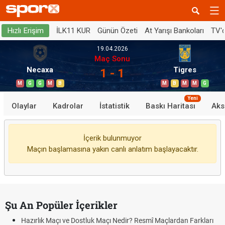
İLK11 KUR
Günün Özeti
At Yarışı Bankoları
TV'
Hızlı Erişim
19.04.2026
Maç Sonu
Necaxa
Tigres
1 - 1
M
G
G
M
B
M
B
M
M
G
Yeni
Olaylar
Kadrolar
İstatistik
Baskı Haritası
Aks
İçerik bulunmuyor
Maçın başlamasına yakın canlı anlatım başlayacaktır.
Şu An Popüler İçerikler
Hazırlık Maçı ve Dostluk Maçı Nedir? Resmî Maçlardan Farkları