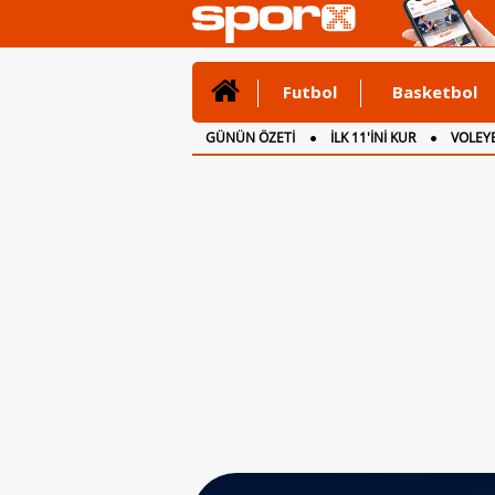
Futbol
Basketbol
GÜNÜN ÖZETİ
İLK 11'İNİ KUR
VOLEYB
CANLI ANLATIM
İNGİLTERE