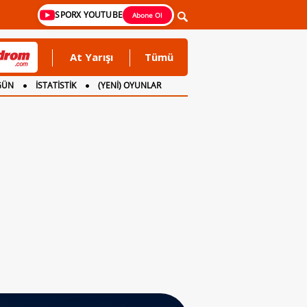
SPORX YOUTUBE
Abone Ol
At Yarışı
Tümü
GÜN
İSTATİSTİK
(YENİ) OYUNLAR