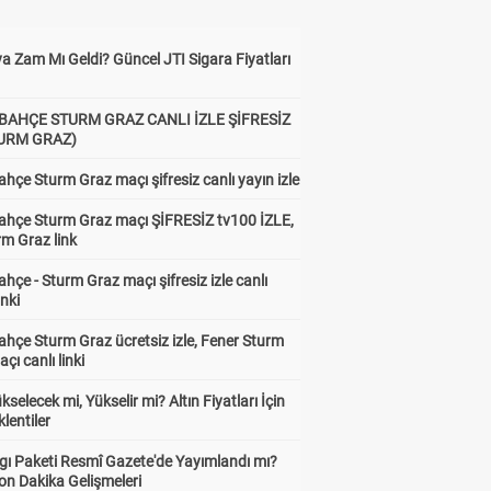
a Zam Mı Geldi? Güncel JTI Sigara Fiyatları
BAHÇE STURM GRAZ CANLI İZLE ŞİFRESİZ
TURM GRAZ)
hçe Sturm Graz maçı şifresiz canlı yayın izle
ahçe Sturm Graz maçı ŞİFRESİZ tv100 İZLE,
rm Graz link
hçe - Sturm Graz maçı şifresiz izle canlı
inki
hçe Sturm Graz ücretsiz izle, Fener Sturm
çı canlı linki
ükselecek mi, Yükselir mi? Altın Fiyatları İçin
lentiler
gı Paketi Resmî Gazete'de Yayımlandı mı?
on Dakika Gelişmeleri