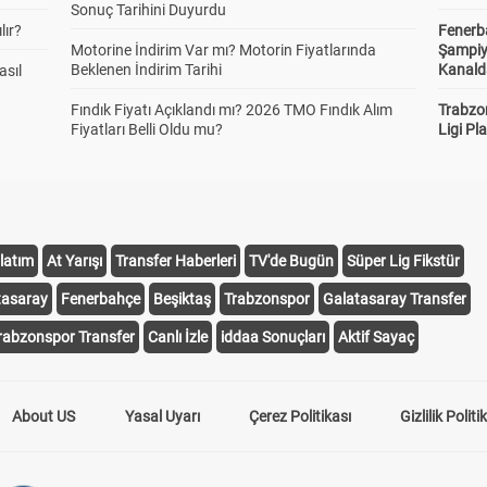
Sonuç Tarihini Duyurdu
lır?
Fenerb
Motorine İndirim Var mı? Motorin Fiyatlarında
Şampiy
Beklenen İndirim Tarihi
Kanald
asıl
Fındık Fiyatı Açıklandı mı? 2026 TMO Fındık Alım
Trabzo
Fiyatları Belli Oldu mu?
Ligi Pla
latım
At Yarışı
Transfer Haberleri
TV'de Bugün
Süper Lig Fikstür
tasaray
Fenerbahçe
Beşiktaş
Trabzonspor
Galatasaray Transfer
rabzonspor Transfer
Canlı İzle
iddaa Sonuçları
Aktif Sayaç
About US
Yasal Uyarı
Çerez Politikası
Gizlilik Politi