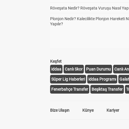
Röveşata Nedir? Röveşata Vuruşu Nasıl Yapı
Plonjon Nedir? Kalecilikte Plonjon Hareketi N
Yapılır?
Keşfet
iddaa
Canlı Skor
Puan Durumu
Canlı An
Süper Lig Haberleri
iddaa Programı
Gala
Fenerbahçe Transfer
Beşiktaş Transfer
T
Bize Ulaşın
Künye
Kariyer