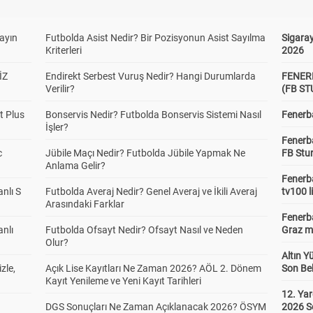
yayın
Futbolda Asist Nedir? Bir Pozisyonun Asist Sayılma
Sigaray
Kriterleri
2026
İZ
Endirekt Serbest Vuruş Nedir? Hangi Durumlarda
FENER
Verilir?
(FB S
t Plus
Bonservis Nedir? Futbolda Bonservis Sistemi Nasıl
Fenerba
İşler?
Fenerb
c
Jübile Maçı Nedir? Futbolda Jübile Yapmak Ne
FB Stu
Anlama Gelir?
Fenerba
anlı S
Futbolda Averaj Nedir? Genel Averaj ve İkili Averaj
tv100 l
Arasındaki Farklar
Fenerba
anlı
Futbolda Ofsayt Nedir? Ofsayt Nasıl ve Neden
Graz ma
Olur?
Altın Y
zle,
Açık Lise Kayıtları Ne Zaman 2026? AÖL 2. Dönem
Son Bek
Kayıt Yenileme ve Yeni Kayıt Tarihleri
12. Yar
DGS Sonuçları Ne Zaman Açıklanacak 2026? ÖSYM
2026 S