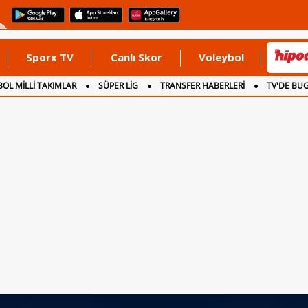
Sporx TV
Canlı Skor
Voleybol
OL MİLLİ TAKIMLAR
SÜPER LİG
TRANSFER HABERLERİ
TV'DE BU