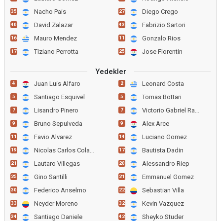
Nacho Pais
Diego Crego
35
27
David Zalazar
Fabrizio Sartori
40
43
Mauro Mendez
Gonzalo Rios
16
11
Tiziano Perrotta
Jose Florentin
17
25
Yedekler
Juan Luis Alfaro
Leonard Costa
4
2
Santiago Esquivel
Tomas Bottari
5
5
Lisandro Pinero
Victorio Gabriel Ramis
7
7
Bruno Sepulveda
Alex Arce
9
9
Favio Alvarez
Luciano Gomez
11
14
Nicolas Carlos Colazo
Bautista Dadin
19
17
Lautaro Villegas
Alessandro Riep
21
20
Gino Santilli
Emmanuel Gomez
25
21
Federico Anselmo
Sebastian Villa
30
22
Neyder Moreno
Kevin Vazquez
33
32
Santiago Daniele
Sheyko Studer
34
42