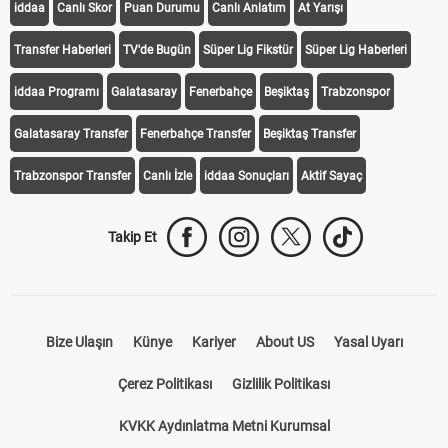
iddaa
Canlı Skor
Puan Durumu
Canlı Anlatım
At Yarışı
Transfer Haberleri
TV'de Bugün
Süper Lig Fikstür
Süper Lig Haberleri
iddaa Programı
Galatasaray
Fenerbahçe
Beşiktaş
Trabzonspor
Galatasaray Transfer
Fenerbahçe Transfer
Beşiktaş Transfer
Trabzonspor Transfer
Canlı İzle
iddaa Sonuçları
Aktif Sayaç
Takip Et
Bize Ulaşın
Künye
Kariyer
About US
Yasal Uyarı
Çerez Politikası
Gizlilik Politikası
KVKK Aydınlatma Metni Kurumsal