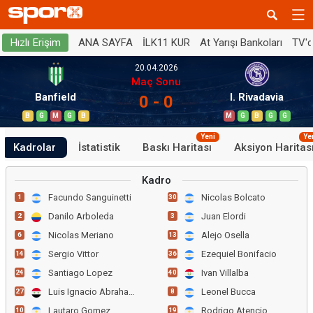
ANA SAYFA
İLK11 KUR
At Yarışı Bankoları
TV'
Hızlı Erişim
20.04.2026
Maç Sonu
Banfield
I. Rivadavia
0 - 0
B
G
M
G
B
M
G
B
G
G
Yeni
Ye
Kadrolar
İstatistik
Baskı Haritası
Aksiyon Haritas
Kadro
Facundo Sanguinetti
Nicolas Bolcato
1
30
Danilo Arboleda
Juan Elordi
2
3
Nicolas Meriano
Alejo Osella
6
13
Sergio Vittor
Ezequiel Bonifacio
14
36
Santiago Lopez
Ivan Villalba
24
40
Luis Ignacio Abraham
Leonel Bucca
27
8
Lautaro Gomez
Rodrigo Atencio
10
19