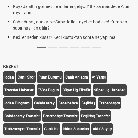
Rüyada altın görmek ne anlama geliyor? 8 kısa maddede Altın
rüya tabiri
Sabır duası, duaları ve Sabır ile ilgili ayetler hadisler! Kuran'da
sabır nasıl anlatılır?
Kediler neden kusar? Kedi kustuktan sonra ne yapılmalı
KEŞFET
iddaa
Canlı Skor
Puan Durumu
Canlı Anlatım
At Yarışı
Transfer Haberleri
TV'de Bugün
Süper Lig Fikstür
Süper Lig Haberleri
iddaa Programı
Galatasaray
Fenerbahçe
Beşiktaş
Trabzonspor
Galatasaray Transfer
Fenerbahçe Transfer
Beşiktaş Transfer
Trabzonspor Transfer
Canlı İzle
iddaa Sonuçları
Aktif Sayaç