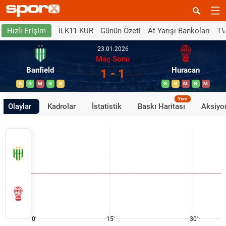
İLK11 KUR
Günün Özeti
At Yarışı Bankoları
TV
Hızlı Erişim
23.01.2026
Maç Sonu
Banfield
Huracan
1 - 1
B
G
M
G
B
G
B
M
G
M
Yeni
Olaylar
Kadrolar
İstatistik
Baskı Haritası
Aksiyon
0'
15'
30'