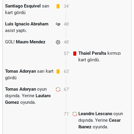
Santiago Esquivel
sarı
34'
kart gördü
Luis Ignacio Abraham
48'
asist yaptı.
GOL!
Mauro Mendez
48'
Thaiel Peralta
kırmızı
57'
kart gördü.
Tomas Adoryan
sarı kart
63'
gördü
Tomas Adoryan
oyun
67'
dışında. Yerine
Lautaro
Gomez
oyunda.
Leandro Lescano
oyun
71'
dışında. Yerine
Cesar
Ibanez
oyunda.