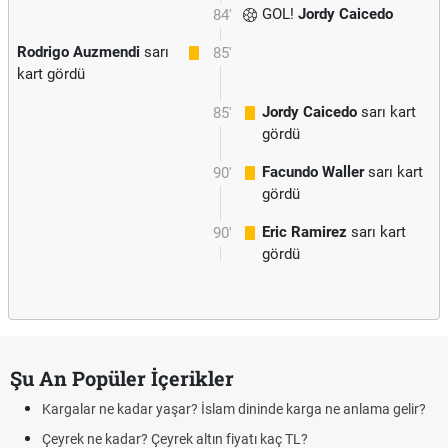
GOL!
Jordy Caicedo
84'
Rodrigo Auzmendi
sarı
85'
kart gördü
Jordy Caicedo
sarı kart
85'
gördü
Facundo Waller
sarı kart
90'
gördü
Eric Ramirez
sarı kart
90'
gördü
Şu An Popüler İçerikler
Kargalar ne kadar yaşar? İslam dininde karga ne anlama gelir?
Çeyrek ne kadar? Çeyrek altın fiyatı kaç TL?