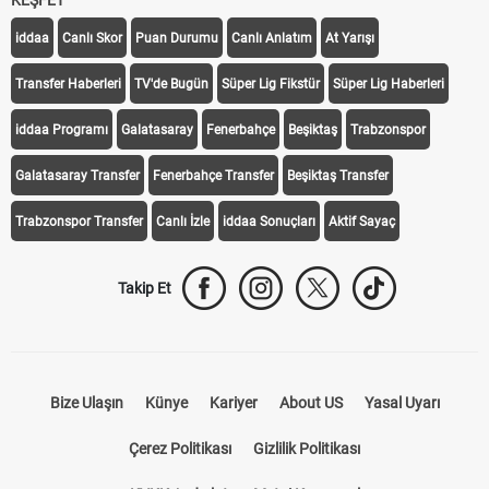
KEŞFET
iddaa
Canlı Skor
Puan Durumu
Canlı Anlatım
At Yarışı
Transfer Haberleri
TV'de Bugün
Süper Lig Fikstür
Süper Lig Haberleri
iddaa Programı
Galatasaray
Fenerbahçe
Beşiktaş
Trabzonspor
Galatasaray Transfer
Fenerbahçe Transfer
Beşiktaş Transfer
Trabzonspor Transfer
Canlı İzle
iddaa Sonuçları
Aktif Sayaç
Takip Et
Bize Ulaşın
Künye
Kariyer
About US
Yasal Uyarı
Çerez Politikası
Gizlilik Politikası