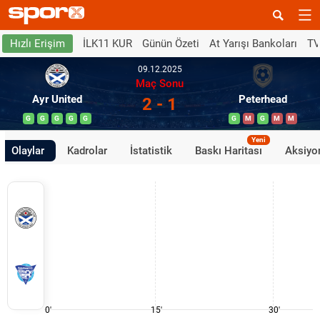
İLK11 KUR
Günün Özeti
At Yarışı Bankoları
TV
Hızlı Erişim
09.12.2025
Maç Sonu
Ayr United
Peterhead
2 - 1
G
G
G
G
G
G
M
G
M
M
Yeni
Olaylar
Kadrolar
İstatistik
Baskı Haritası
Aksiyon
0'
15'
30'