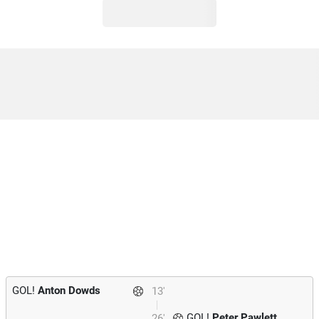
GOL!
Anton Dowds
13'
GOL!
Peter Pawlett
26'