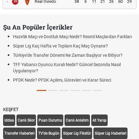
-
Real Oviedo
38
6
11
21
26
60
29
20
Şu An Popüler İçerikler
Hazırlık Maçı ve Dostluk Maçı Nedir? Resmî Maçlardan Farkları
Süper Lig Kaç Hafta ve Toplam Kaç Maç Oynanır?
Türkiye'de Transfer Dönemi Ne Zaman Başlıyor ve Bitiyor?
TFF Yabancı Oyuncu Kuralı Nedir? Güncel Sezonda Nasıl
Uygulanıyor?
PFDK Nedir? PFDK Açılımı, Görevleri ve Karar Süreci
KEŞFET
iddaa
Canlı Skor
Puan Durumu
Canlı Anlatım
At Yarışı
Transfer Haberleri
TV'de Bugün
Süper Lig Fikstür
Süper Lig Haberleri