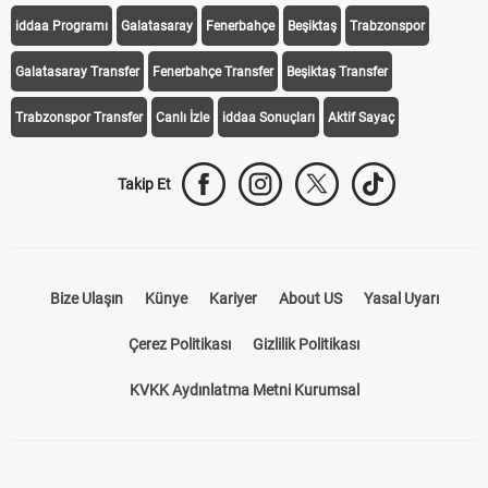
iddaa Programı
Galatasaray
Fenerbahçe
Beşiktaş
Trabzonspor
Galatasaray Transfer
Fenerbahçe Transfer
Beşiktaş Transfer
Trabzonspor Transfer
Canlı İzle
iddaa Sonuçları
Aktif Sayaç
Takip Et
Bize Ulaşın
Künye
Kariyer
About US
Yasal Uyarı
Çerez Politikası
Gizlilik Politikası
KVKK Aydınlatma Metni Kurumsal