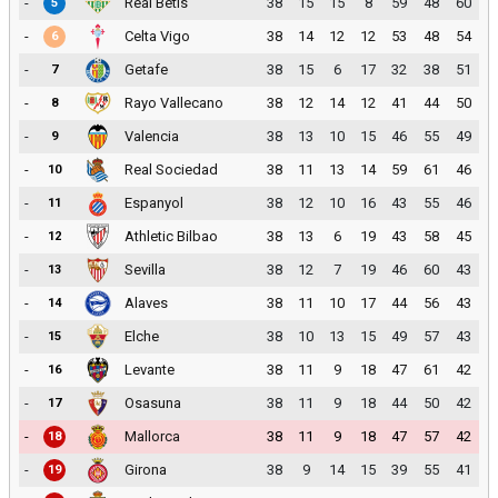
-
Real Betis
38
15
15
8
59
48
60
5
-
Celta Vigo
38
14
12
12
53
48
54
6
-
Getafe
38
15
6
17
32
38
51
7
-
Rayo Vallecano
38
12
14
12
41
44
50
8
-
Valencia
38
13
10
15
46
55
49
9
-
Real Sociedad
38
11
13
14
59
61
46
10
-
Espanyol
38
12
10
16
43
55
46
11
-
Athletic Bilbao
38
13
6
19
43
58
45
12
-
Sevilla
38
12
7
19
46
60
43
13
-
Alaves
38
11
10
17
44
56
43
14
-
Elche
38
10
13
15
49
57
43
15
-
Levante
38
11
9
18
47
61
42
16
-
Osasuna
38
11
9
18
44
50
42
17
-
Mallorca
38
11
9
18
47
57
42
18
-
Girona
38
9
14
15
39
55
41
19