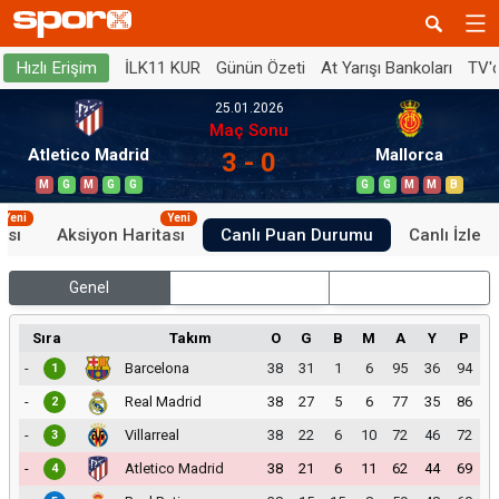
İLK11 KUR
Günün Özeti
At Yarışı Bankoları
TV'
Hızlı Erişim
25.01.2026
Maç Sonu
Atletico Madrid
Mallorca
3 - 0
M
G
M
G
G
G
G
M
M
B
Yeni
Yeni
ası
Aksiyon Haritası
Canlı Puan Durumu
Canlı İzle
Genel
İç Saha
Dış Saha
Sıra
Takım
O
G
B
M
A
Y
P
-
Barcelona
38
31
1
6
95
36
94
1
-
Real Madrid
38
27
5
6
77
35
86
2
-
Villarreal
38
22
6
10
72
46
72
3
-
Atletico Madrid
38
21
6
11
62
44
69
4